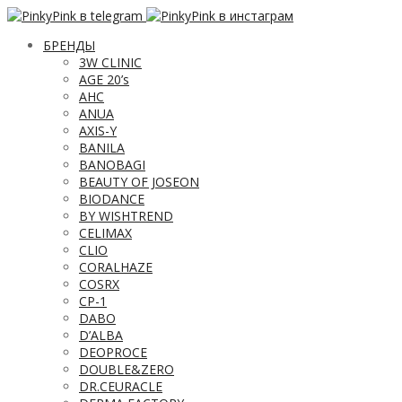
БРЕНДЫ
3W CLINIC
AGE 20’s
AHC
ANUA
AXIS-Y
BANILA
BANOBAGI
BEAUTY OF JOSEON
BIODANCE
BY WISHTREND
CELIMAX
CLIO
CORALHAZE
COSRX
CP-1
DABO
D’ALBA
DEOPROCE
DOUBLE&ZERO
DR.CEURACLE