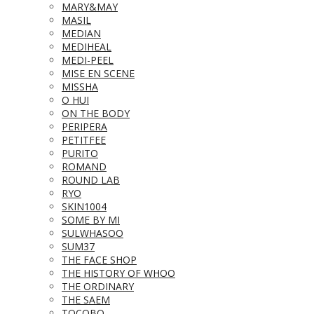
MARY&MAY
MASIL
MEDIAN
MEDIHEAL
MEDI-PEEL
MISE EN SCENE
MISSHA
O HUI
ON THE BODY
PERIPERA
PETITFEE
PURITO
ROMAND
ROUND LAB
RYO
SKIN1004
SOME BY MI
SULWHASOO
SUM37
THE FACE SHOP
THE HISTORY OF WHOO
THE ORDINARY
THE SAEM
TOCOBO