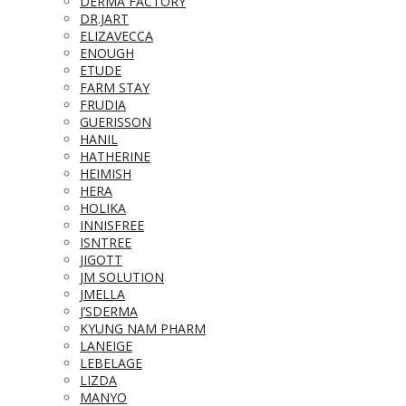
DERMA FACTORY
DR.JART
ELIZAVECCA
ENOUGH
ETUDE
FARM STAY
FRUDIA
GUERISSON
HANIL
HATHERINE
HEIMISH
HERA
HOLIKA
INNISFREE
ISNTREE
JIGOTT
JM SOLUTION
JMELLA
J’SDERMA
KYUNG NAM PHARM
LANEIGE
LEBELAGE
LIZDA
MANYO