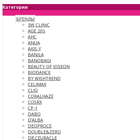
Категории
БРЕНДЫ
3W CLINIC
AGE 20’s
AHC
ANUA
AXIS-Y
BANILA
BANOBAGI
BEAUTY OF JOSEON
BIODANCE
BY WISHTREND
CELIMAX
CLIO
CORALHAZE
COSRX
CP-1
DABO
D’ALBA
DEOPROCE
DOUBLE&ZERO
DR.CEURACLE