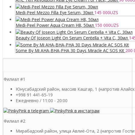
Medi-Peel Mezzo Filla Eye Serum, 30мл
145 000
UZS
Medi-Peel Power Aqua Cream H8, 50мл
150 000
UZS
Beauty Of Joseon Light On Serum Centella + Vita C, 30мл
14
Some By Mi AHA-BHA-PHA 30 Days Miracle AC SOS Kit
200 
Филиал #1
Юнусабадский район, массив Кашгар, 1 (напротив Алайск
+998 91 441-65-19
Ежедневно / 11:00 - 20:00
Филиал #2
Мирабадский район, улица Авлиё-Ота, 2 (напротив Госпи