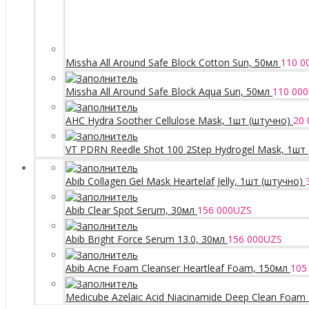
Missha All Around Safe Block Cotton Sun, 50мл
110 0
Missha All Around Safe Block Aqua Sun, 50мл
110 000
AHC Hydra Soother Cellulose Mask, 1шт (штучно)
20 
VT PDRN Reedle Shot 100 2Step Hydrogel Mask, 1шт
Abib Collagen Gel Mask Heartelaf Jelly, 1шт (штучно)
Abib Clear Spot Serum, 30мл
156 000
UZS
Abib Bright Force Serum 13.0, 30мл
156 000
UZS
Abib Acne Foam Cleanser Heartleaf Foam, 150мл
105
Medicube Azelaic Acid Niacinamide Deep Clean Foam 