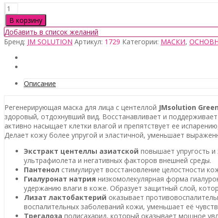
Количество
товара
В корзину
JM
Добавить в список желаний
Solution
Бренд:
JM SOLUTION
Артикул:
1729
Категории:
МАСКИ
,
ОСНОВН
Green
Dear
Tiger
Cica
Mask,
Описание
1шт
(штучно)
Регенерирующая маска для лица с центеллой
JMsolution Green
здоровый, отдохнувший вид. Восстанавливает и поддерживает
активно насыщает клетки влагой и препятствует ее испарени
Делает кожу более упругой и эластичной, уменьшает выражен
Экстракт центеллы азиатской
повышает упругость и 
ультрафиолета и негативных факторов внешней среды.
Пантенол
стимулирует восстановление целостности кож
Гиалуронат натрия
низкомолекулярная форма гиалуроно
удержанию влаги в коже. Образует защитный слой, котор
Лизат лактобактерий
оказывает противовоспалительн
воспалительных заболеваний кожи, уменьшает её чувстви
Трегалоза
полисахарид, который оказывает мощное увл