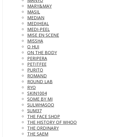
MANYO
MARY&MAY
MASIL
MEDIAN
MEDIHEAL
MEDI-PEEL
MISE EN SCENE
MISSHA
O HUI
ON THE BODY
PERIPERA
PETITFEE
PURITO
ROMAND
ROUND LAB
RYO
SKIN1004
SOME BY MI
SULWHASOO
SUM37
THE FACE SHOP
THE HISTORY OF WHOO
THE ORDINARY
THE SAEM