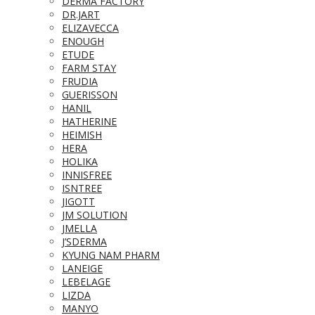
DERMA FACTORY
DR.JART
ELIZAVECCA
ENOUGH
ETUDE
FARM STAY
FRUDIA
GUERISSON
HANIL
HATHERINE
HEIMISH
HERA
HOLIKA
INNISFREE
ISNTREE
JIGOTT
JM SOLUTION
JMELLA
J’SDERMA
KYUNG NAM PHARM
LANEIGE
LEBELAGE
LIZDA
MANYO