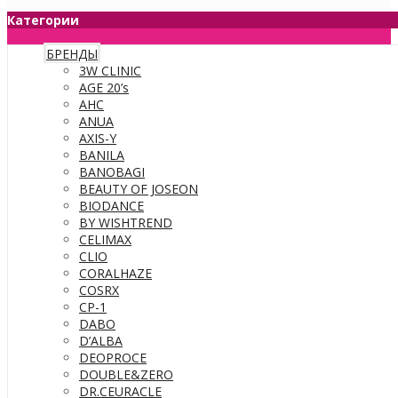
Категории
БРЕНДЫ
3W CLINIC
AGE 20’s
AHC
ANUA
AXIS-Y
BANILA
BANOBAGI
BEAUTY OF JOSEON
BIODANCE
BY WISHTREND
CELIMAX
CLIO
CORALHAZE
COSRX
CP-1
DABO
D’ALBA
DEOPROCE
DOUBLE&ZERO
DR.CEURACLE