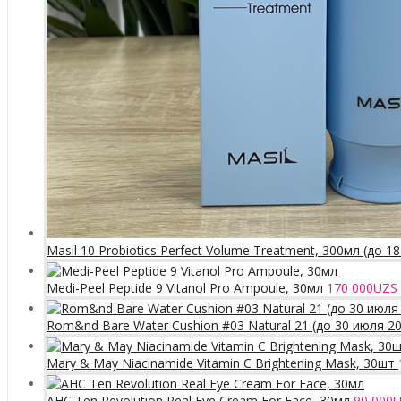
Masil 10 Probiotics Perfect Volume Treatment, 300мл (до 1
Medi-Peel Peptide 9 Vitanol Pro Ampoule, 30мл
170 000
UZS
Rom&nd Bare Water Cushion #03 Natural 21 (до 30 июля 2
Mary & May Niacinamide Vitamin C Brightening Mask, 30шт
AHC Ten Revolution Real Eye Cream For Face, 30мл
90 000
U