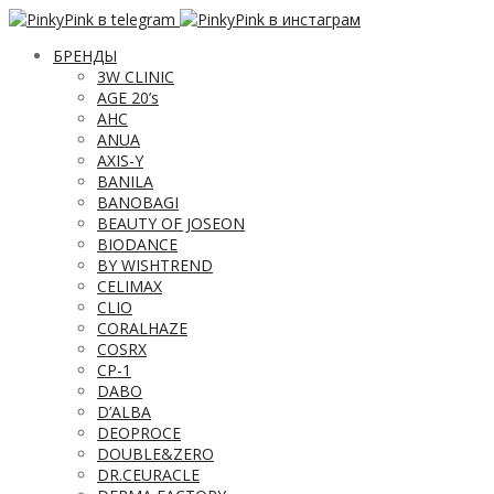
БРЕНДЫ
3W CLINIC
AGE 20’s
AHC
ANUA
AXIS-Y
BANILA
BANOBAGI
BEAUTY OF JOSEON
BIODANCE
BY WISHTREND
CELIMAX
CLIO
CORALHAZE
COSRX
CP-1
DABO
D’ALBA
DEOPROCE
DOUBLE&ZERO
DR.CEURACLE