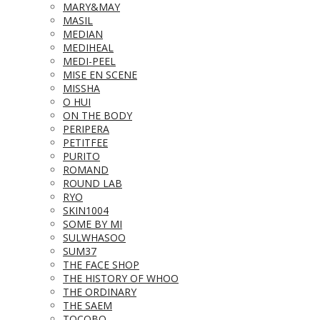
MARY&MAY
MASIL
MEDIAN
MEDIHEAL
MEDI-PEEL
MISE EN SCENE
MISSHA
O HUI
ON THE BODY
PERIPERA
PETITFEE
PURITO
ROMAND
ROUND LAB
RYO
SKIN1004
SOME BY MI
SULWHASOO
SUM37
THE FACE SHOP
THE HISTORY OF WHOO
THE ORDINARY
THE SAEM
TOCOBO