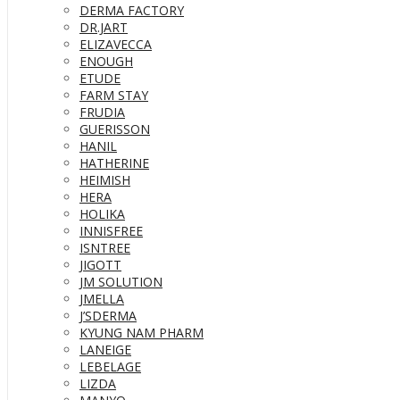
DERMA FACTORY
DR.JART
ELIZAVECCA
ENOUGH
ETUDE
FARM STAY
FRUDIA
GUERISSON
HANIL
HATHERINE
HEIMISH
HERA
HOLIKA
INNISFREE
ISNTREE
JIGOTT
JM SOLUTION
JMELLA
J’SDERMA
KYUNG NAM PHARM
LANEIGE
LEBELAGE
LIZDA