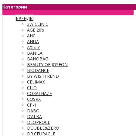
Категории
БРЕНДЫ
3W CLINIC
AGE 20’s
AHC
ANUA
AXIS-Y
BANILA
BANOBAGI
BEAUTY OF JOSEON
BIODANCE
BY WISHTREND
CELIMAX
CLIO
CORALHAZE
COSRX
CP-1
DABO
D’ALBA
DEOPROCE
DOUBLE&ZERO
DR.CEURACLE