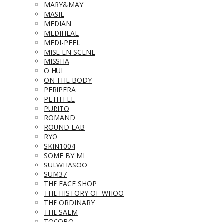
MARY&MAY
MASIL
MEDIAN
MEDIHEAL
MEDI-PEEL
MISE EN SCENE
MISSHA
O HUI
ON THE BODY
PERIPERA
PETITFEE
PURITO
ROMAND
ROUND LAB
RYO
SKIN1004
SOME BY MI
SULWHASOO
SUM37
THE FACE SHOP
THE HISTORY OF WHOO
THE ORDINARY
THE SAEM
TOCOBO