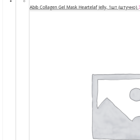
Abib Collagen Gel Mask Heartelaf Jelly, 1шт (штучно)