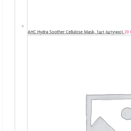
AHC Hydra Soother Cellulose Mask, 1шт (штучно)
20 