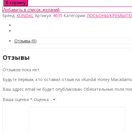
товара
В корзину
Kundal
Добавить в список желаний
Honey
Бренд:
KUNDAL
Артикул:
4035
Категории:
ЛОСЬОНЫ/КРЕМЫ/ГЕ
Macadamia
Body
Lotion
Cherry
Blossom,
Отзывы (0)
500мл
Отзывы
Отзывов пока нет.
Будьте первым, кто оставил отзыв на «Kundal Honey Macadamia
Ваш адрес email не будет опубликован.
Обязательные поля п
Ваша оценка
*