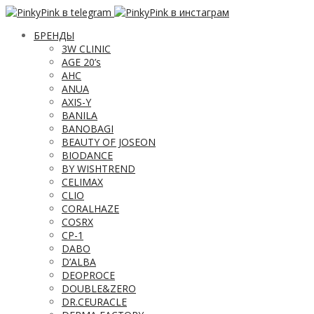
БРЕНДЫ
3W CLINIC
AGE 20’s
AHC
ANUA
AXIS-Y
BANILA
BANOBAGI
BEAUTY OF JOSEON
BIODANCE
BY WISHTREND
CELIMAX
CLIO
CORALHAZE
COSRX
CP-1
DABO
D’ALBA
DEOPROCE
DOUBLE&ZERO
DR.CEURACLE