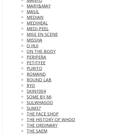
MANYO
MARY&MAY
MASIL
MEDIAN
MEDIHEAL
MEDI-PEEL
MISE EN SCENE
MISSHA
O HUI
ON THE BODY
PERIPERA
PETITFEE
PURITO
ROMAND
ROUND LAB
RYO
SKIN1004
SOME BY MI
SULWHASOO
SUM37
THE FACE SHOP
THE HISTORY OF WHOO
THE ORDINARY
THE SAEM