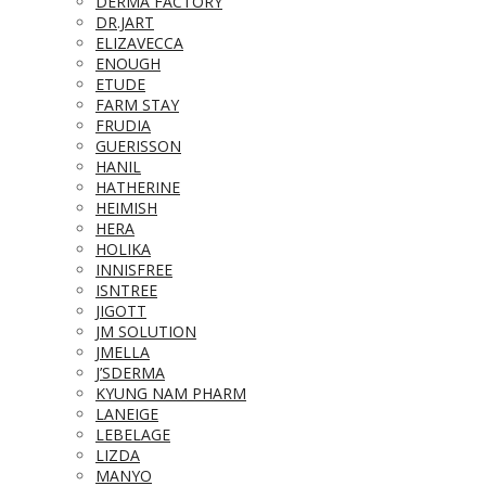
DERMA FACTORY
DR.JART
ELIZAVECCA
ENOUGH
ETUDE
FARM STAY
FRUDIA
GUERISSON
HANIL
HATHERINE
HEIMISH
HERA
HOLIKA
INNISFREE
ISNTREE
JIGOTT
JM SOLUTION
JMELLA
J’SDERMA
KYUNG NAM PHARM
LANEIGE
LEBELAGE
LIZDA
MANYO