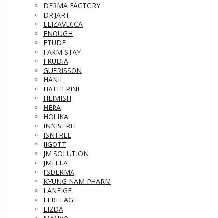
DERMA FACTORY
DR.JART
ELIZAVECCA
ENOUGH
ETUDE
FARM STAY
FRUDIA
GUERISSON
HANIL
HATHERINE
HEIMISH
HERA
HOLIKA
INNISFREE
ISNTREE
JIGOTT
JM SOLUTION
JMELLA
J’SDERMA
KYUNG NAM PHARM
LANEIGE
LEBELAGE
LIZDA