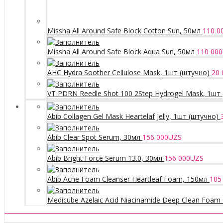
Missha All Around Safe Block Cotton Sun, 50мл
110 0
Missha All Around Safe Block Aqua Sun, 50мл
110 000
AHC Hydra Soother Cellulose Mask, 1шт (штучно)
20 
VT PDRN Reedle Shot 100 2Step Hydrogel Mask, 1шт
Abib Collagen Gel Mask Heartelaf Jelly, 1шт (штучно)
Abib Clear Spot Serum, 30мл
156 000
UZS
Abib Bright Force Serum 13.0, 30мл
156 000
UZS
Abib Acne Foam Cleanser Heartleaf Foam, 150мл
105
Medicube Azelaic Acid Niacinamide Deep Clean Foam 