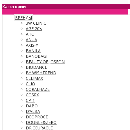
Категории
БРЕНДЫ
3W CLINIC
AGE 20’s
AHC
ANUA
AXIS-Y
BANILA
BANOBAGI
BEAUTY OF JOSEON
BIODANCE
BY WISHTREND
CELIMAX
CLIO
CORALHAZE
COSRX
CP-1
DABO
D’ALBA
DEOPROCE
DOUBLE&ZERO
DR.CEURACLE