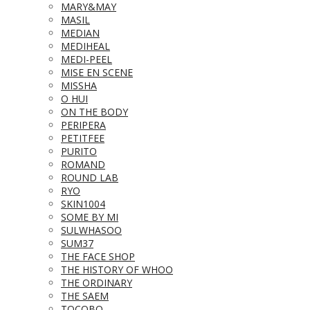
MARY&MAY
MASIL
MEDIAN
MEDIHEAL
MEDI-PEEL
MISE EN SCENE
MISSHA
O HUI
ON THE BODY
PERIPERA
PETITFEE
PURITO
ROMAND
ROUND LAB
RYO
SKIN1004
SOME BY MI
SULWHASOO
SUM37
THE FACE SHOP
THE HISTORY OF WHOO
THE ORDINARY
THE SAEM
TOCOBO