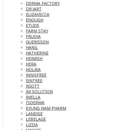
DERMA FACTORY
DR.JART
ELIZAVECCA
ENOUGH
ETUDE
FARM STAY
FRUDIA
GUERISSON
HANIL
HATHERINE
HEIMISH
HERA
HOLIKA
INNISFREE
ISNTREE
JIGOTT
JM SOLUTION
JMELLA
J’SDERMA
KYUNG NAM PHARM
LANEIGE
LEBELAGE
LIZDA