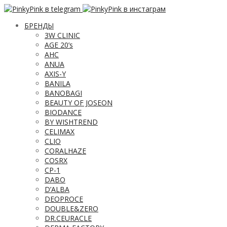
БРЕНДЫ
3W CLINIC
AGE 20’s
AHC
ANUA
AXIS-Y
BANILA
BANOBAGI
BEAUTY OF JOSEON
BIODANCE
BY WISHTREND
CELIMAX
CLIO
CORALHAZE
COSRX
CP-1
DABO
D’ALBA
DEOPROCE
DOUBLE&ZERO
DR.CEURACLE