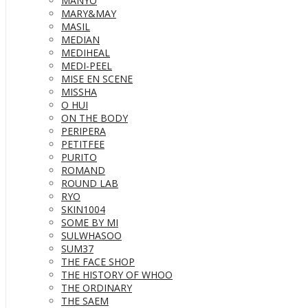
MANYO
MARY&MAY
MASIL
MEDIAN
MEDIHEAL
MEDI-PEEL
MISE EN SCENE
MISSHA
O HUI
ON THE BODY
PERIPERA
PETITFEE
PURITO
ROMAND
ROUND LAB
RYO
SKIN1004
SOME BY MI
SULWHASOO
SUM37
THE FACE SHOP
THE HISTORY OF WHOO
THE ORDINARY
THE SAEM