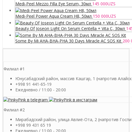
Medi-Peel Mezzo Filla Eye Serum, 30мл
145 000
UZS
Medi-Peel Power Aqua Cream H8, 50мл
150 000
UZS
Beauty Of Joseon Light On Serum Centella + Vita C, 30мл
14
Some By Mi AHA-BHA-PHA 30 Days Miracle AC SOS Kit
200 
Филиал #1
Юнусабадский район, массив Кашгар, 1 (напротив Алайск
+998 91 441-65-19
Ежедневно / 11:00 - 20:00
Филиал #2
Мирабадский район, улица Авлиё-Ота, 2 (напротив Госпи
+998 99 431 65 19
Ежедневно / 11:00 - 20:00