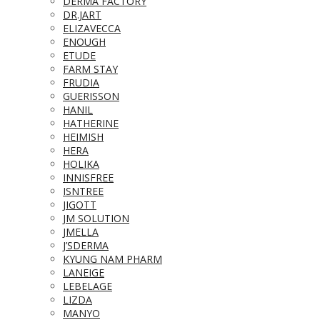
DERMA FACTORY
DR.JART
ELIZAVECCA
ENOUGH
ETUDE
FARM STAY
FRUDIA
GUERISSON
HANIL
HATHERINE
HEIMISH
HERA
HOLIKA
INNISFREE
ISNTREE
JIGOTT
JM SOLUTION
JMELLA
J’SDERMA
KYUNG NAM PHARM
LANEIGE
LEBELAGE
LIZDA
MANYO