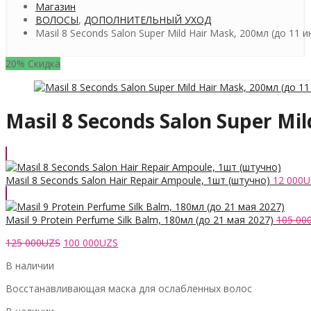
Магазин
ВОЛОСЫ
,
ДОПОЛНИТЕЛЬНЫЙ УХОД
Masil 8 Seconds Salon Super Mild Hair Mask, 200мл (до 11 
20% Скидка
Masil 8 Seconds Salon Super Mi
Masil 8 Seconds Salon Hair Repair Ampoule, 1шт (штучно)
12 000
U
Masil 9 Protein Perfume Silk Balm, 180мл (до 21 мая 2027)
105 00
Первоначальная
Текущая
125 000
UZS
100 000
UZS
цена
цена:
В наличии
составляла
100
125
000UZS.
Восстанавливающая маска для ослабленных волос
000UZS.