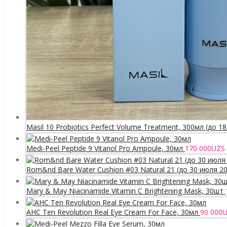
Masil 10 Probiotics Perfect Volume Treatment, 300мл (до 1
Medi-Peel Peptide 9 Vitanol Pro Ampoule, 30мл
170 000
UZS
Rom&nd Bare Water Cushion #03 Natural 21 (до 30 июля 2
Mary & May Niacinamide Vitamin C Brightening Mask, 30шт
AHC Ten Revolution Real Eye Cream For Face, 30мл
90 000
U