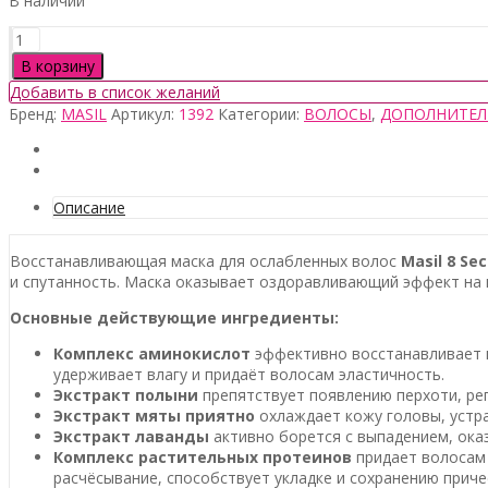
В наличии
Количество
товара
В корзину
Masil
Добавить в список желаний
8
Бренд:
MASIL
Артикул:
1392
Категории:
ВОЛОСЫ
,
ДОПОЛНИТЕЛ
Seconds
Salon
Super
Mild
Hair
Описание
Mask,
200мл
Восстанавливающая маска для ослабленных волос
Masil
8 Sec
(до
и спутанность. Маска оказывает оздоравливающий эффект на 
11
июня
Основные действующие ингредиенты:
2027)
Комплекс аминокислот
эффективно восстанавливает в
удерживает влагу и придаёт волосам эластичность.
Экстракт полыни
препятствует появлению перхоти, ре
Экстракт мяты приятно
охлаждает кожу головы, устр
Экстракт лаванды
активно борется с выпадением, ока
Комплекс растительных протеинов
придает волосам
расчёсывание, способствует укладке и сохранению прич