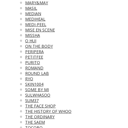
MARY&MAY
MASIL
MEDIAN
MEDIHEAL
MEDI-PEEL
MISE EN SCENE
MISSHA
O HUI
ON THE BODY
PERIPERA
PETITFEE
PURITO
ROMAND
ROUND LAB
RYO
SKIN1004
SOME BY MI
SULWHASOO
SUM37
THE FACE SHOP
THE HISTORY OF WHOO
THE ORDINARY
THE SAEM
TOCOBO