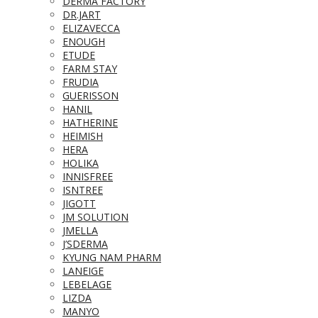
DERMA FACTORY
DR.JART
ELIZAVECCA
ENOUGH
ETUDE
FARM STAY
FRUDIA
GUERISSON
HANIL
HATHERINE
HEIMISH
HERA
HOLIKA
INNISFREE
ISNTREE
JIGOTT
JM SOLUTION
JMELLA
J’SDERMA
KYUNG NAM PHARM
LANEIGE
LEBELAGE
LIZDA
MANYO