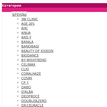
Категории
БРЕНДЫ
3W CLINIC
AGE 20’s
AHC
ANUA
AXIS-Y
BANILA
BANOBAGI
BEAUTY OF JOSEON
BIODANCE
BY WISHTREND
CELIMAX
CLIO
CORALHAZE
COSRX
CP-1
DABO
D’ALBA
DEOPROCE
DOUBLE&ZERO
DR.CEURACLE