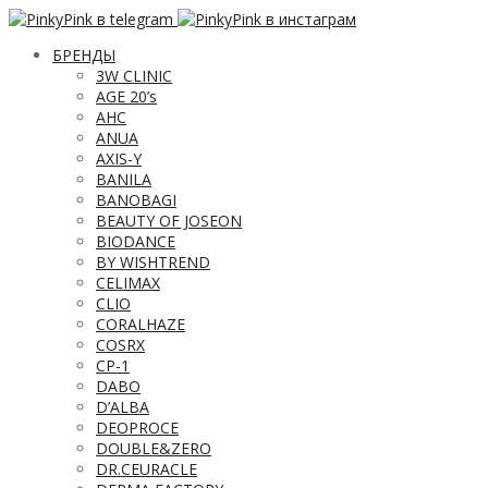
БРЕНДЫ
3W CLINIC
AGE 20’s
AHC
ANUA
AXIS-Y
BANILA
BANOBAGI
BEAUTY OF JOSEON
BIODANCE
BY WISHTREND
CELIMAX
CLIO
CORALHAZE
COSRX
CP-1
DABO
D’ALBA
DEOPROCE
DOUBLE&ZERO
DR.CEURACLE