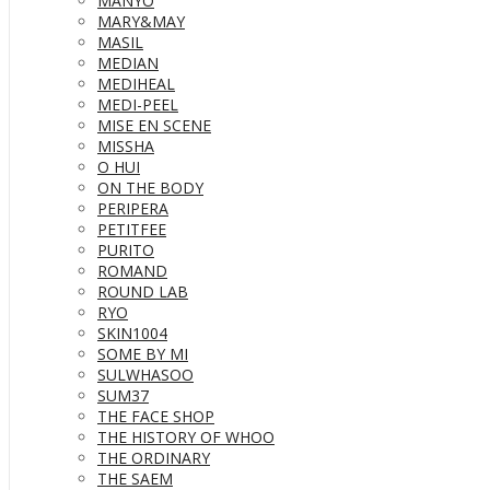
MANYO
MARY&MAY
MASIL
MEDIAN
MEDIHEAL
MEDI-PEEL
MISE EN SCENE
MISSHA
O HUI
ON THE BODY
PERIPERA
PETITFEE
PURITO
ROMAND
ROUND LAB
RYO
SKIN1004
SOME BY MI
SULWHASOO
SUM37
THE FACE SHOP
THE HISTORY OF WHOO
THE ORDINARY
THE SAEM