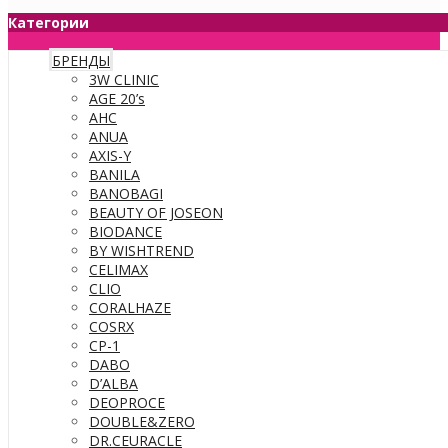
Категории
БРЕНДЫ
3W CLINIC
AGE 20’s
AHC
ANUA
AXIS-Y
BANILA
BANOBAGI
BEAUTY OF JOSEON
BIODANCE
BY WISHTREND
CELIMAX
CLIO
CORALHAZE
COSRX
CP-1
DABO
D’ALBA
DEOPROCE
DOUBLE&ZERO
DR.CEURACLE