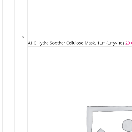
AHC Hydra Soother Cellulose Mask, 1шт (штучно)
20 