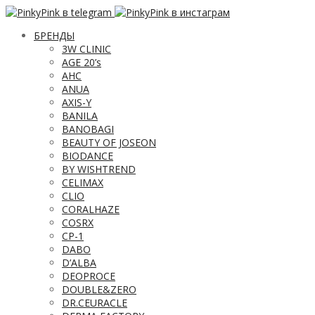
БРЕНДЫ
3W CLINIC
AGE 20’s
AHC
ANUA
AXIS-Y
BANILA
BANOBAGI
BEAUTY OF JOSEON
BIODANCE
BY WISHTREND
CELIMAX
CLIO
CORALHAZE
COSRX
CP-1
DABO
D’ALBA
DEOPROCE
DOUBLE&ZERO
DR.CEURACLE