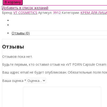
товара
В корзину
VT
Добавить в список желаний
PDRN
Бренд:
VT COSMETICS
Артикул:
3912
Категории:
КРЕМ ДЛЯ ЛИЦ
Capsule
Cream
100,
50мл
Отзывы (0)
Отзывы
Отзывов пока нет.
Будьте первым, кто оставил отзыв на «VT PDRN Capsule Cream 
Ваш адрес email не будет опубликован.
Обязательные поля п
Ваша оценка
*