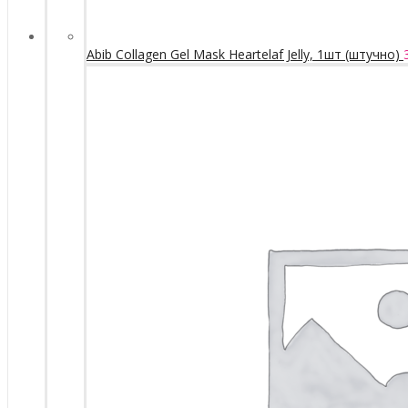
Abib Collagen Gel Mask Heartelaf Jelly, 1шт (штучно)