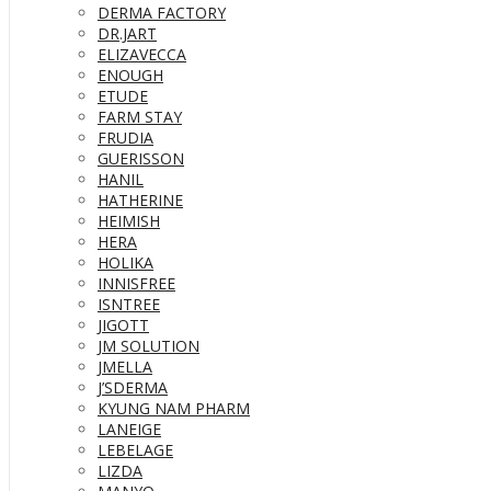
DERMA FACTORY
DR.JART
ELIZAVECCA
ENOUGH
ETUDE
FARM STAY
FRUDIA
GUERISSON
HANIL
HATHERINE
HEIMISH
HERA
HOLIKA
INNISFREE
ISNTREE
JIGOTT
JM SOLUTION
JMELLA
J’SDERMA
KYUNG NAM PHARM
LANEIGE
LEBELAGE
LIZDA