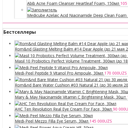
Abib Acne Foam Cleanser Heartleaf Foam, 150мл
105
Medicube Azelaic Acid Niacinamide Deep Clean Foam 
Бестселлеры
Rom&nd Glasting Melting Balm #14 Dear Apple (до 21 мая 
Masil 10 Probiotics Perfect Volume Treatment, 300мл (до 1
Medi-Peel Peptide 9 Vitanol Pro Ampoule, 30мл
170 000
UZS
Rom&nd Bare Water Cushion #03 Natural 21 (до 30 июля 2
Mary & May Niacinamide Vitamin C Brightening Mask, 30шт
AHC Ten Revolution Real Eye Cream For Face, 30мл
90 000
U
Medi-Peel Mezzo Filla Eye Serum, 30мл
145 000
UZS