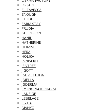
DERMA FACTORY
DR.JART
ELIZAVECCA
ENOUGH
ETUDE
FARM STAY
FRUDIA
GUERISSON
HANIL
HATHERINE
HEIMISH
HERA
HOLIKA
INNISFREE
ISNTREE
JIGOTT
JM SOLUTION
JMELLA
J’SDERMA
KYUNG NAM PHARM
LANEIGE
LEBELAGE
LIZDA
MANYO