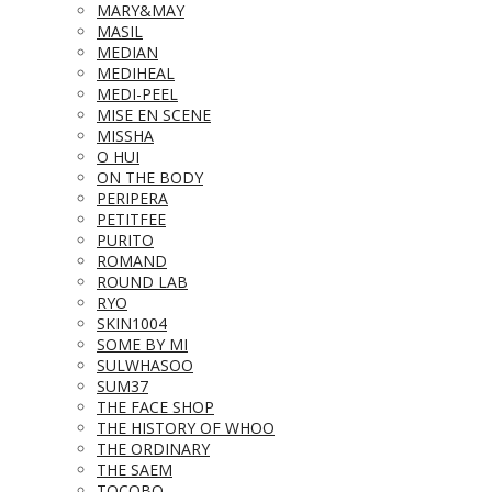
MARY&MAY
MASIL
MEDIAN
MEDIHEAL
MEDI-PEEL
MISE EN SCENE
MISSHA
O HUI
ON THE BODY
PERIPERA
PETITFEE
PURITO
ROMAND
ROUND LAB
RYO
SKIN1004
SOME BY MI
SULWHASOO
SUM37
THE FACE SHOP
THE HISTORY OF WHOO
THE ORDINARY
THE SAEM
TOCOBO