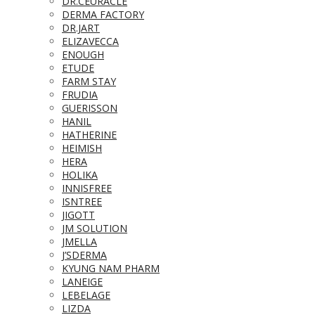
DR.CEURACLE
DERMA FACTORY
DR.JART
ELIZAVECCA
ENOUGH
ETUDE
FARM STAY
FRUDIA
GUERISSON
HANIL
HATHERINE
HEIMISH
HERA
HOLIKA
INNISFREE
ISNTREE
JIGOTT
JM SOLUTION
JMELLA
J’SDERMA
KYUNG NAM PHARM
LANEIGE
LEBELAGE
LIZDA