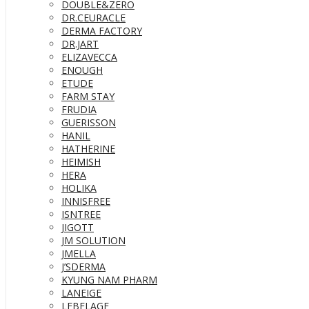
DOUBLE&ZERO
DR.CEURACLE
DERMA FACTORY
DR.JART
ELIZAVECCA
ENOUGH
ETUDE
FARM STAY
FRUDIA
GUERISSON
HANIL
HATHERINE
HEIMISH
HERA
HOLIKA
INNISFREE
ISNTREE
JIGOTT
JM SOLUTION
JMELLA
J’SDERMA
KYUNG NAM PHARM
LANEIGE
LEBELAGE