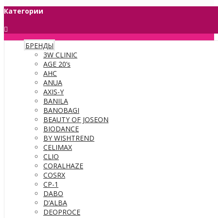
Категории
БРЕНДЫ
3W CLINIC
AGE 20’s
AHC
ANUA
AXIS-Y
BANILA
BANOBAGI
BEAUTY OF JOSEON
BIODANCE
BY WISHTREND
CELIMAX
CLIO
CORALHAZE
COSRX
CP-1
DABO
D’ALBA
DEOPROCE