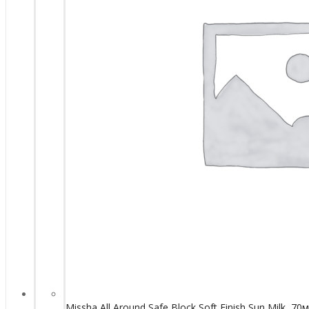
Missha All Around Safe Block Soft Finish Sun Milk, 70