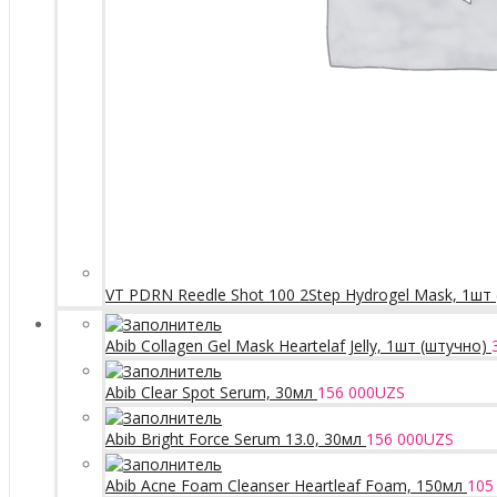
VT PDRN Reedle Shot 100 2Step Hydrogel Mask, 1шт
Abib Collagen Gel Mask Heartelaf Jelly, 1шт (штучно)
Abib Clear Spot Serum, 30мл
156 000
UZS
Abib Bright Force Serum 13.0, 30мл
156 000
UZS
Abib Acne Foam Cleanser Heartleaf Foam, 150мл
105