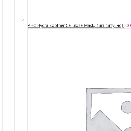
AHC Hydra Soother Cellulose Mask, 1шт (штучно)
20 