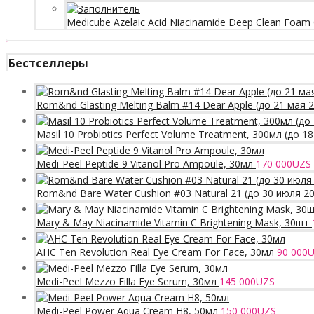
Medicube Azelaic Acid Niacinamide Deep Clean Foam 
Бестселлеры
Rom&nd Glasting Melting Balm #14 Dear Apple (до 21 мая 
Masil 10 Probiotics Perfect Volume Treatment, 300мл (до 1
Medi-Peel Peptide 9 Vitanol Pro Ampoule, 30мл
170 000
UZS
Rom&nd Bare Water Cushion #03 Natural 21 (до 30 июля 2
Mary & May Niacinamide Vitamin C Brightening Mask, 30шт
AHC Ten Revolution Real Eye Cream For Face, 30мл
90 000
U
Medi-Peel Mezzo Filla Eye Serum, 30мл
145 000
UZS
Medi-Peel Power Aqua Cream H8, 50мл
150 000
UZS