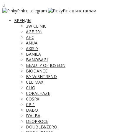
БРЕНДЫ
3W CLINIC
AGE 20’s
AHC
ANUA
AXIS-Y
BANILA
BANOBAGI
BEAUTY OF JOSEON
BIODANCE
BY WISHTREND
CELIMAX
CLIO
CORALHAZE
COSRX
CP-1
DABO
D’ALBA
DEOPROCE
DOUBLE&ZERO