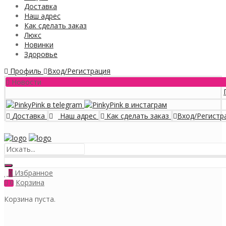
Доставка
Наш адрес
Как сделать заказ
Люкс
Новинки
Здоровье
Профиль
Вход/Регистрация
Новости
Прогр
Доставка
Наш адрес
Как сделать заказ
Вход/Регистр
Меню
Избранное
0
Корзина
0
Корзина пуста.