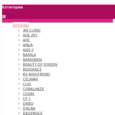
Категории
БРЕНДЫ
3W CLINIC
AGE 20’s
AHC
ANUA
AXIS-Y
BANILA
BANOBAGI
BEAUTY OF JOSEON
BIODANCE
BY WISHTREND
CELIMAX
CLIO
CORALHAZE
COSRX
CP-1
DABO
D’ALBA
DEOPROCE