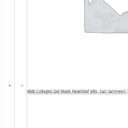
Abib Collagen Gel Mask Heartelaf Jelly, 1шт (штучно)