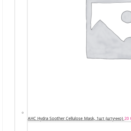
AHC Hydra Soother Cellulose Mask, 1шт (штучно)
20 