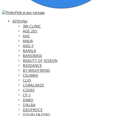
БРЕНДЫ
3W CLINIC
AGE 20’s
AHC
ANUA
AXIS-Y
BANILA
BANOBAGI
BEAUTY OF JOSEON
BIODANCE
BY WISHTREND
CELIMAX
CLIO
CORALHAZE
COSRX
CP-1
DABO
D’ALBA
DEOPROCE
DOUBLE&ZERO