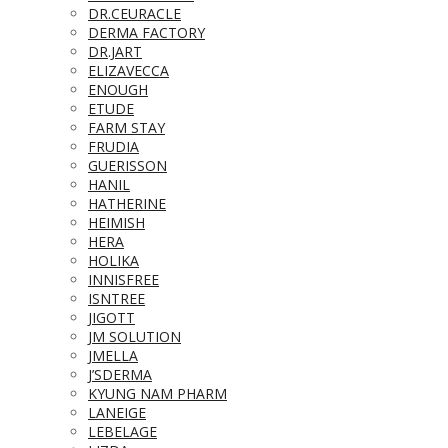
DR.CEURACLE
DERMA FACTORY
DR.JART
ELIZAVECCA
ENOUGH
ETUDE
FARM STAY
FRUDIA
GUERISSON
HANIL
HATHERINE
HEIMISH
HERA
HOLIKA
INNISFREE
ISNTREE
JIGOTT
JM SOLUTION
JMELLA
J’SDERMA
KYUNG NAM PHARM
LANEIGE
LEBELAGE