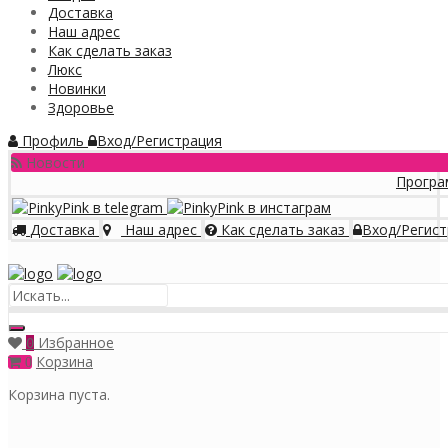
Доставка
Наш адрес
Как сделать заказ
Люкс
Новинки
Здоровье
Профиль
Вход/Регистрация
Новости
Программа лояльно
Доставка
Наш адрес
Как сделать заказ
Вход/Регист
Меню
Избранное
0
Корзина
0
Корзина пуста.