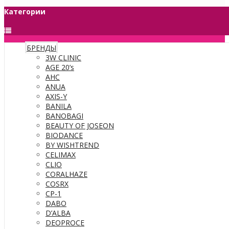
Категории
БРЕНДЫ
3W CLINIC
AGE 20’s
AHC
ANUA
AXIS-Y
BANILA
BANOBAGI
BEAUTY OF JOSEON
BIODANCE
BY WISHTREND
CELIMAX
CLIO
CORALHAZE
COSRX
CP-1
DABO
D’ALBA
DEOPROCE