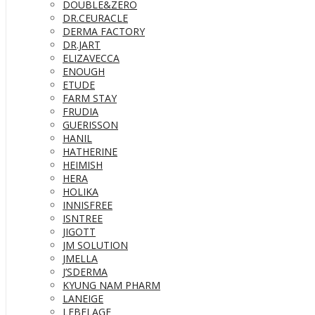
DOUBLE&ZERO
DR.CEURACLE
DERMA FACTORY
DR.JART
ELIZAVECCA
ENOUGH
ETUDE
FARM STAY
FRUDIA
GUERISSON
HANIL
HATHERINE
HEIMISH
HERA
HOLIKA
INNISFREE
ISNTREE
JIGOTT
JM SOLUTION
JMELLA
J’SDERMA
KYUNG NAM PHARM
LANEIGE
LEBELAGE