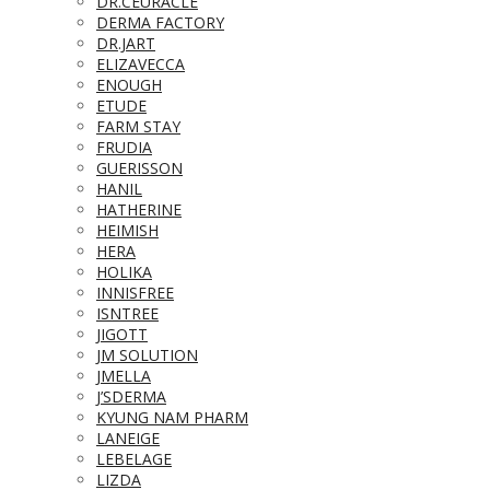
DR.CEURACLE
DERMA FACTORY
DR.JART
ELIZAVECCA
ENOUGH
ETUDE
FARM STAY
FRUDIA
GUERISSON
HANIL
HATHERINE
HEIMISH
HERA
HOLIKA
INNISFREE
ISNTREE
JIGOTT
JM SOLUTION
JMELLA
J’SDERMA
KYUNG NAM PHARM
LANEIGE
LEBELAGE
LIZDA