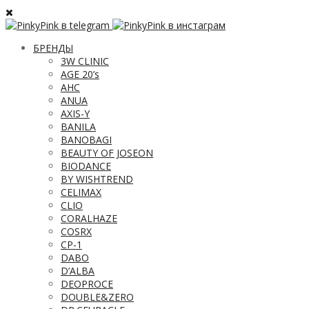
БРЕНДЫ
3W CLINIC
AGE 20’s
AHC
ANUA
AXIS-Y
BANILA
BANOBAGI
BEAUTY OF JOSEON
BIODANCE
BY WISHTREND
CELIMAX
CLIO
CORALHAZE
COSRX
CP-1
DABO
D’ALBA
DEOPROCE
DOUBLE&ZERO