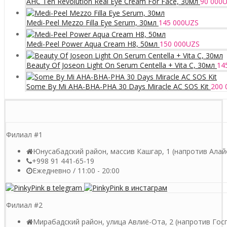
AHC Ten Revolution Real Eye Cream For Face, 30мл
90 000
U
Medi-Peel Mezzo Filla Eye Serum, 30мл
145 000
UZS
Medi-Peel Power Aqua Cream H8, 50мл
150 000
UZS
Beauty Of Joseon Light On Serum Centella + Vita C, 30мл
14
Some By Mi AHA-BHA-PHA 30 Days Miracle AC SOS Kit
200 
Филиал #1
Юнусабадский район, массив Кашгар, 1 (напротив Алай
+998 91 441-65-19
Ежедневно / 11:00 - 20:00
Филиал #2
Мирабадский район, улица Авлиё-Ота, 2 (напротив Гос