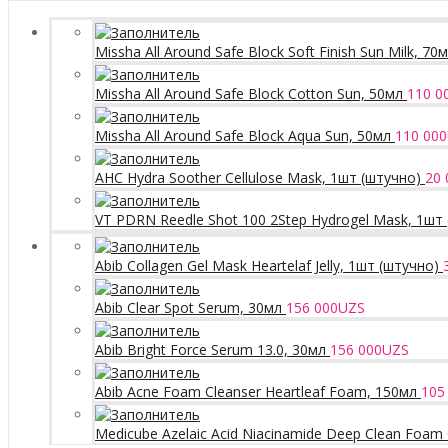
Missha All Around Safe Block Soft Finish Sun Milk, 70
Missha All Around Safe Block Cotton Sun, 50мл
110 0
Missha All Around Safe Block Aqua Sun, 50мл
110 000
AHC Hydra Soother Cellulose Mask, 1шт (штучно)
20 
VT PDRN Reedle Shot 100 2Step Hydrogel Mask, 1шт
Abib Collagen Gel Mask Heartelaf Jelly, 1шт (штучно)
Abib Clear Spot Serum, 30мл
156 000
UZS
Abib Bright Force Serum 13.0, 30мл
156 000
UZS
Abib Acne Foam Cleanser Heartleaf Foam, 150мл
105
Medicube Azelaic Acid Niacinamide Deep Clean Foam 