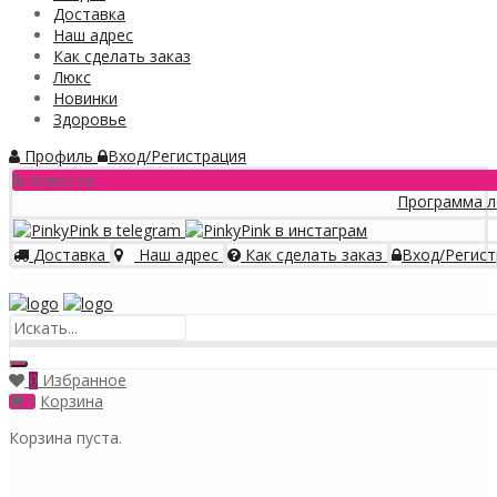
Доставка
Наш адрес
Как сделать заказ
Люкс
Новинки
Здоровье
Профиль
Вход/Регистрация
Новости
Программа лояльност
Доставка
Наш адрес
Как сделать заказ
Вход/Регист
Меню
Избранное
0
Корзина
0
Корзина пуста.