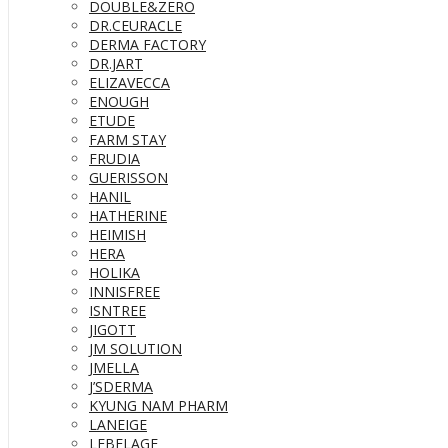
DOUBLE&ZERO
DR.CEURACLE
DERMA FACTORY
DR.JART
ELIZAVECCA
ENOUGH
ETUDE
FARM STAY
FRUDIA
GUERISSON
HANIL
HATHERINE
HEIMISH
HERA
HOLIKA
INNISFREE
ISNTREE
JIGOTT
JM SOLUTION
JMELLA
J’SDERMA
KYUNG NAM PHARM
LANEIGE
LEBELAGE