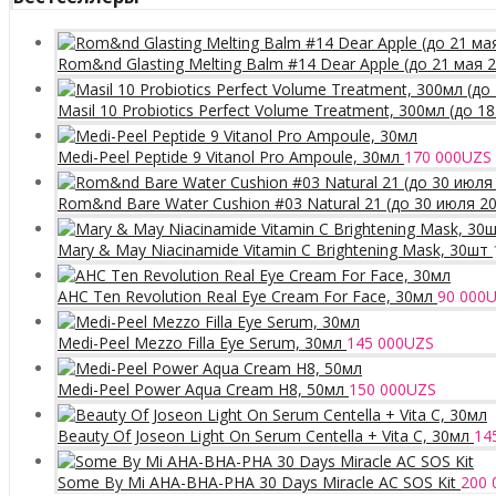
Rom&nd Glasting Melting Balm #14 Dear Apple (до 21 мая 
Masil 10 Probiotics Perfect Volume Treatment, 300мл (до 1
Medi-Peel Peptide 9 Vitanol Pro Ampoule, 30мл
170 000
UZS
Rom&nd Bare Water Cushion #03 Natural 21 (до 30 июля 2
Mary & May Niacinamide Vitamin C Brightening Mask, 30шт
AHC Ten Revolution Real Eye Cream For Face, 30мл
90 000
U
Medi-Peel Mezzo Filla Eye Serum, 30мл
145 000
UZS
Medi-Peel Power Aqua Cream H8, 50мл
150 000
UZS
Beauty Of Joseon Light On Serum Centella + Vita C, 30мл
14
Some By Mi AHA-BHA-PHA 30 Days Miracle AC SOS Kit
200 