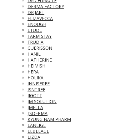
DR.CEURACLE
DERMA FACTORY
DR.JART
ELIZAVECCA
ENOUGH
ETUDE
FARM STAY
FRUDIA
GUERISSON
HANIL
HATHERINE
HEIMISH
HERA
HOLIKA
INNISFREE
ISNTREE
JIGOTT
JM SOLUTION
JMELLA
J’SDERMA
KYUNG NAM PHARM
LANEIGE
LEBELAGE
LIZDA