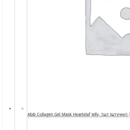
Abib Collagen Gel Mask Heartelaf Jelly, 1шт (штучно)