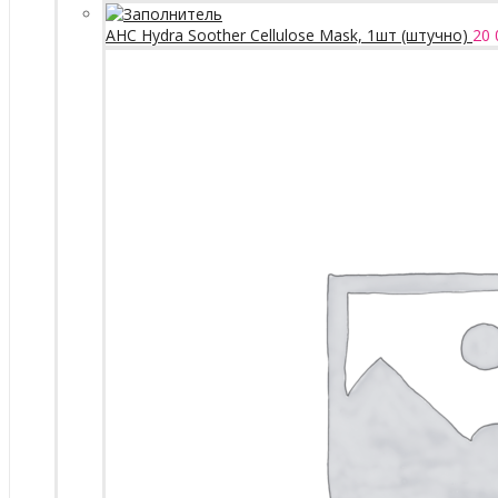
AHC Hydra Soother Cellulose Mask, 1шт (штучно)
20 