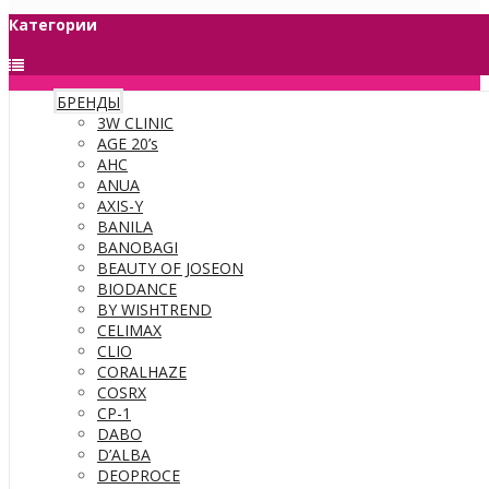
Категории
БРЕНДЫ
3W CLINIC
AGE 20’s
AHC
ANUA
AXIS-Y
BANILA
BANOBAGI
BEAUTY OF JOSEON
BIODANCE
BY WISHTREND
CELIMAX
CLIO
CORALHAZE
COSRX
CP-1
DABO
D’ALBA
DEOPROCE