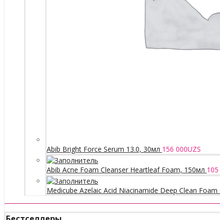
Abib Bright Force Serum 13.0, 30мл
156 000
UZS
Abib Acne Foam Cleanser Heartleaf Foam, 150мл
105
Medicube Azelaic Acid Niacinamide Deep Clean Foam 
Бестселлеры