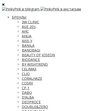
БРЕНДЫ
3W CLINIC
AGE 20’s
AHC
ANUA
AXIS-Y
BANILA
BANOBAGI
BEAUTY OF JOSEON
BIODANCE
BY WISHTREND
CELIMAX
CLIO
CORALHAZE
COSRX
CP-1
DABO
D’ALBA
DEOPROCE
DOUBLE&ZERO