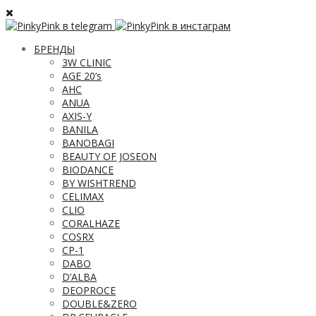
БРЕНДЫ
3W CLINIC
AGE 20’s
AHC
ANUA
AXIS-Y
BANILA
BANOBAGI
BEAUTY OF JOSEON
BIODANCE
BY WISHTREND
CELIMAX
CLIO
CORALHAZE
COSRX
CP-1
DABO
D’ALBA
DEOPROCE
DOUBLE&ZERO