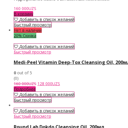
160 000
UZS
В корзину
Добавить в список желаний
Быстрый просмотр
Нет в наличии
20% Скидка
Добавить в список желаний
Быстрый просмотр
Medi-Peel Vitamin Deep-Tox Cleansing Oil, 200м
0
out of 5
(0)
Первоначальная
Текущая
160 000
UZS
128 000
UZS
цена
цена:
Подробнее
составляла
128
Добавить в список желаний
160
000UZS.
Быстрый просмотр
000UZS.
Добавить в список желаний
Быстрый просмотр
Round Lab Dokdo Cleansing Oil, 200мл