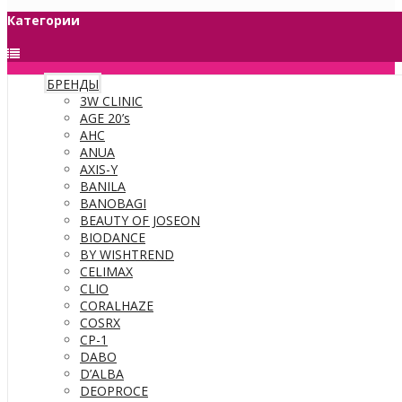
Категории
БРЕНДЫ
3W CLINIC
AGE 20’s
AHC
ANUA
AXIS-Y
BANILA
BANOBAGI
BEAUTY OF JOSEON
BIODANCE
BY WISHTREND
CELIMAX
CLIO
CORALHAZE
COSRX
CP-1
DABO
D’ALBA
DEOPROCE