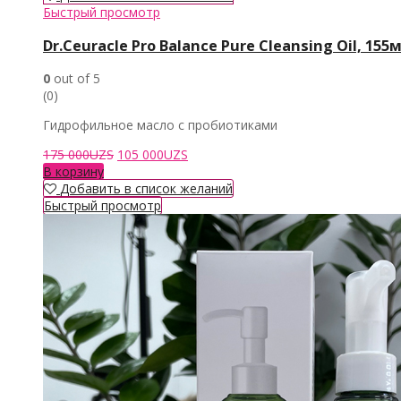
Быстрый просмотр
Dr.Ceuracle Pro Balance Pure Cleansing Oil, 155
0
out of 5
(0)
Гидрофильное масло с пробиотиками
Первоначальная
Текущая
175 000
UZS
105 000
UZS
цена
цена:
В корзину
составляла
105
Добавить в список желаний
175
000UZS.
Быстрый просмотр
000UZS.