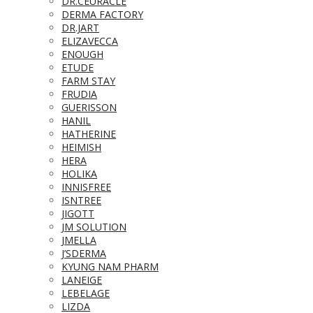
DR.CEURACLE
DERMA FACTORY
DR.JART
ELIZAVECCA
ENOUGH
ETUDE
FARM STAY
FRUDIA
GUERISSON
HANIL
HATHERINE
HEIMISH
HERA
HOLIKA
INNISFREE
ISNTREE
JIGOTT
JM SOLUTION
JMELLA
J’SDERMA
KYUNG NAM PHARM
LANEIGE
LEBELAGE
LIZDA