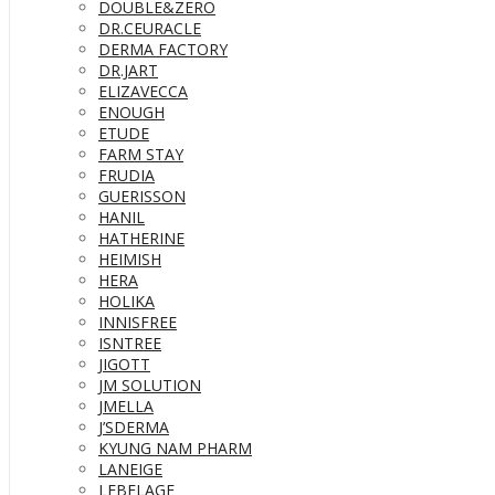
DOUBLE&ZERO
DR.CEURACLE
DERMA FACTORY
DR.JART
ELIZAVECCA
ENOUGH
ETUDE
FARM STAY
FRUDIA
GUERISSON
HANIL
HATHERINE
HEIMISH
HERA
HOLIKA
INNISFREE
ISNTREE
JIGOTT
JM SOLUTION
JMELLA
J’SDERMA
KYUNG NAM PHARM
LANEIGE
LEBELAGE