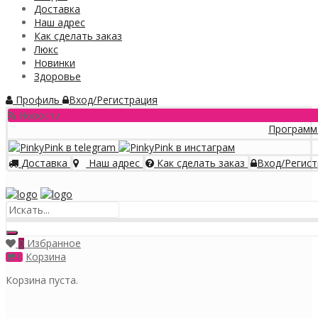
Доставка
Наш адрес
Как сделать заказ
Люкс
Новинки
Здоровье
Профиль
Вход/Регистрация
Новости
Программа лояльности
Доставка
Наш адрес
Как сделать заказ
Вход/Регист
Меню
Избранное
0
Корзина
0
Корзина пуста.