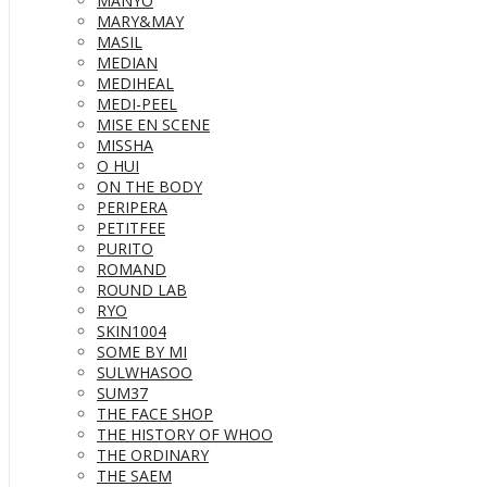
MANYO
MARY&MAY
MASIL
MEDIAN
MEDIHEAL
MEDI-PEEL
MISE EN SCENE
MISSHA
O HUI
ON THE BODY
PERIPERA
PETITFEE
PURITO
ROMAND
ROUND LAB
RYO
SKIN1004
SOME BY MI
SULWHASOO
SUM37
THE FACE SHOP
THE HISTORY OF WHOO
THE ORDINARY
THE SAEM