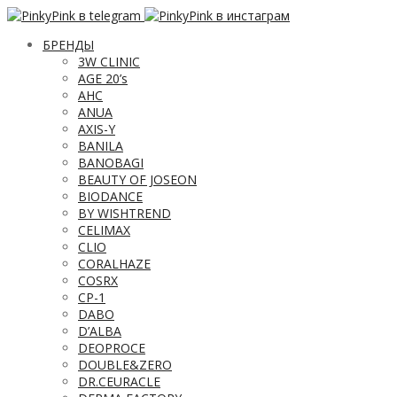
БРЕНДЫ
3W CLINIC
AGE 20’s
AHC
ANUA
AXIS-Y
BANILA
BANOBAGI
BEAUTY OF JOSEON
BIODANCE
BY WISHTREND
CELIMAX
CLIO
CORALHAZE
COSRX
CP-1
DABO
D’ALBA
DEOPROCE
DOUBLE&ZERO
DR.CEURACLE