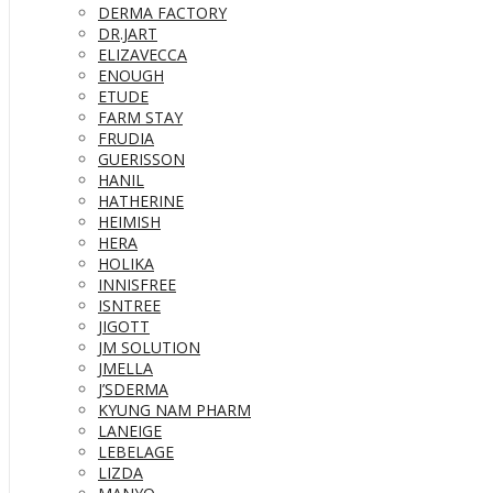
DERMA FACTORY
DR.JART
ELIZAVECCA
ENOUGH
ETUDE
FARM STAY
FRUDIA
GUERISSON
HANIL
HATHERINE
HEIMISH
HERA
HOLIKA
INNISFREE
ISNTREE
JIGOTT
JM SOLUTION
JMELLA
J’SDERMA
KYUNG NAM PHARM
LANEIGE
LEBELAGE
LIZDA