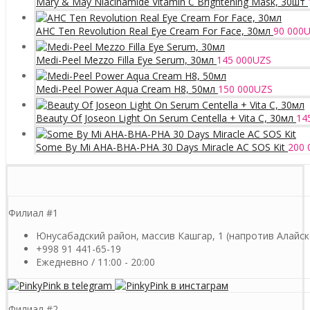
Mary & May Niacinamide Vitamin C Brightening Mask, 30шт
AHC Ten Revolution Real Eye Cream For Face, 30мл
90 000
U
Medi-Peel Mezzo Filla Eye Serum, 30мл
145 000
UZS
Medi-Peel Power Aqua Cream H8, 50мл
150 000
UZS
Beauty Of Joseon Light On Serum Centella + Vita C, 30мл
14
Some By Mi AHA-BHA-PHA 30 Days Miracle AC SOS Kit
200 
Филиал #1
Юнусабадский район, массив Кашгар, 1 (напротив Алайск
+998 91 441-65-19
Ежедневно / 11:00 - 20:00
Филиал #2