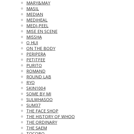
MARY&MAY
MASIL
MEDIAN
MEDIHEAL
MEDI-PEEL
MISE EN SCENE
MISSHA
O HUI
ON THE BODY
PERIPERA
PETITFEE
PURITO
ROMAND
ROUND LAB
RYO
SKIN1004
SOME BY MI
SULWHASOO
SUM37
THE FACE SHOP
THE HISTORY OF WHOO
THE ORDINARY
THE SAEM
TOCOBO