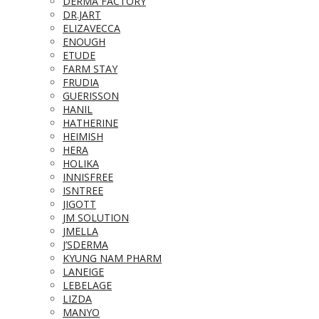
DERMA FACTORY
DR.JART
ELIZAVECCA
ENOUGH
ETUDE
FARM STAY
FRUDIA
GUERISSON
HANIL
HATHERINE
HEIMISH
HERA
HOLIKA
INNISFREE
ISNTREE
JIGOTT
JM SOLUTION
JMELLA
J’SDERMA
KYUNG NAM PHARM
LANEIGE
LEBELAGE
LIZDA
MANYO