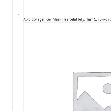
Abib Collagen Gel Mask Heartelaf Jelly, 1шт (штучно)