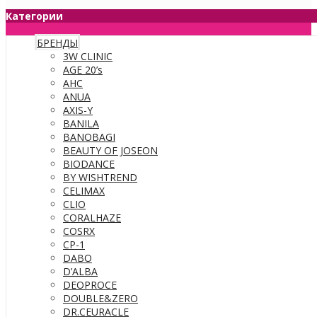
Категории
БРЕНДЫ
3W CLINIC
AGE 20’s
AHC
ANUA
AXIS-Y
BANILA
BANOBAGI
BEAUTY OF JOSEON
BIODANCE
BY WISHTREND
CELIMAX
CLIO
CORALHAZE
COSRX
CP-1
DABO
D’ALBA
DEOPROCE
DOUBLE&ZERO
DR.CEURACLE