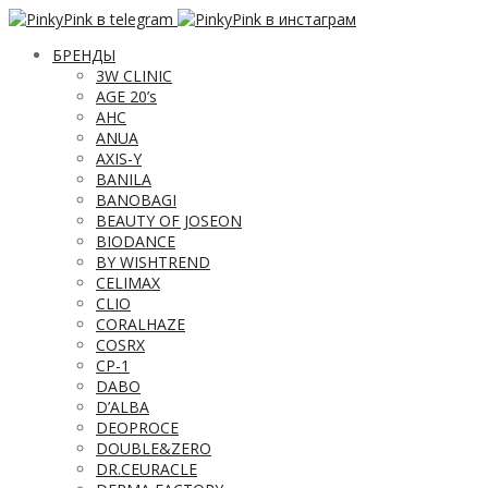
БРЕНДЫ
3W CLINIC
AGE 20’s
AHC
ANUA
AXIS-Y
BANILA
BANOBAGI
BEAUTY OF JOSEON
BIODANCE
BY WISHTREND
CELIMAX
CLIO
CORALHAZE
COSRX
CP-1
DABO
D’ALBA
DEOPROCE
DOUBLE&ZERO
DR.CEURACLE