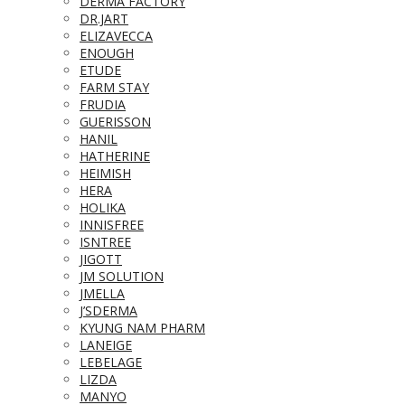
DERMA FACTORY
DR.JART
ELIZAVECCA
ENOUGH
ETUDE
FARM STAY
FRUDIA
GUERISSON
HANIL
HATHERINE
HEIMISH
HERA
HOLIKA
INNISFREE
ISNTREE
JIGOTT
JM SOLUTION
JMELLA
J’SDERMA
KYUNG NAM PHARM
LANEIGE
LEBELAGE
LIZDA
MANYO