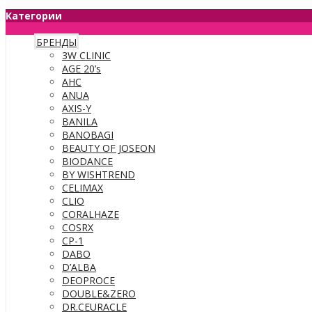
Категории
БРЕНДЫ
3W CLINIC
AGE 20’s
AHC
ANUA
AXIS-Y
BANILA
BANOBAGI
BEAUTY OF JOSEON
BIODANCE
BY WISHTREND
CELIMAX
CLIO
CORALHAZE
COSRX
CP-1
DABO
D’ALBA
DEOPROCE
DOUBLE&ZERO
DR.CEURACLE