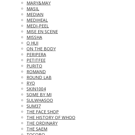
MARY&MAY
MASIL
MEDIAN
MEDIHEAL
MEDI-PEEL
MISE EN SCENE
MISSHA
O HUI
ON THE BODY
PERIPERA
PETITFEE
PURITO
ROMAND
ROUND LAB
RYO
SKIN1004
SOME BY MI
SULWHASOO
SUM37
THE FACE SHOP
THE HISTORY OF WHOO
THE ORDINARY
THE SAEM
TOCOBO