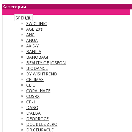
Категории
БРЕНДЫ
3W CLINIC
AGE 20’s
AHC
ANUA
AXIS-Y
BANILA
BANOBAGI
BEAUTY OF JOSEON
BIODANCE
BY WISHTREND
CELIMAX
CLIO
CORALHAZE
COSRX
CP-1
DABO
D’ALBA
DEOPROCE
DOUBLE&ZERO
DR.CEURACLE