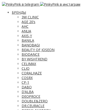
БРЕНДЫ
3W CLINIC
AGE 20’s
AHC
ANUA
AXIS-Y
BANILA
BANOBAGI
BEAUTY OF JOSEON
BIODANCE
BY WISHTREND
CELIMAX
CLIO
CORALHAZE
COSRX
CP-1
DABO
D’ALBA
DEOPROCE
DOUBLE&ZERO
DR.CEURACLE