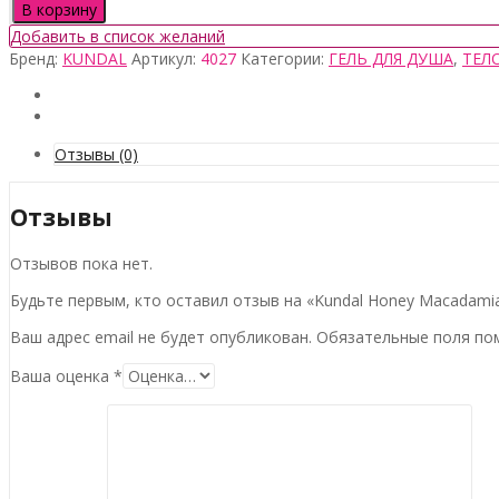
товара
В корзину
Kundal
Добавить в список желаний
Honey
Бренд:
KUNDAL
Артикул:
4027
Категории:
ГЕЛЬ ДЛЯ ДУША
,
ТЕЛ
Macadamia
Pure
Body
Wash
Blackberry
Отзывы (0)
Bay,
500мл
Отзывы
Отзывов пока нет.
Будьте первым, кто оставил отзыв на «Kundal Honey Macadamia
Ваш адрес email не будет опубликован.
Обязательные поля п
Ваша оценка
*