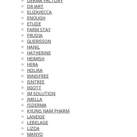
DERMA FACTORY
DR.JART
ELIZAVECCA
ENOUGH
ETUDE
FARM STAY
FRUDIA
GUERISSON
HANIL
HATHERINE
HEIMISH
HERA
HOLIKA
INNISFREE
ISNTREE
JIGOTT
JM SOLUTION
JMELLA
J’SDERMA
KYUNG NAM PHARM
LANEIGE
LEBELAGE
LIZDA
MANYO