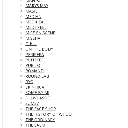
MANYO
MARY&MAY
MASIL
MEDIAN
MEDIHEAL
MEDI-PEEL
MISE EN SCENE
MISSHA
O HUI
ON THE BODY
PERIPERA
PETITFEE
PURITO
ROMAND
ROUND LAB
RYO
SKIN1004
SOME BY MI
SULWHASOO
SUM37
THE FACE SHOP
THE HISTORY OF WHOO
THE ORDINARY
THE SAEM