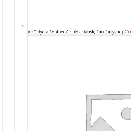
AHC Hydra Soother Cellulose Mask, 1шт (штучно)
20 