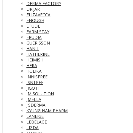
DERMA FACTORY
DR.JART
ELIZAVECCA
ENOUGH
ETUDE
FARM STAY
FRUDIA
GUERISSON
HANIL
HATHERINE
HEIMISH
HERA
HOLIKA
INNISFREE
ISNTREE
JIGOTT
JM SOLUTION
JMELLA
J’SDERMA
KYUNG NAM PHARM
LANEIGE
LEBELAGE
LIZDA