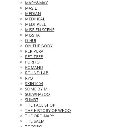
MARY&MAY
MASIL
MEDIAN
MEDIHEAL
MEDI-PEEL
MISE EN SCENE
MISSHA
O HUI
ON THE BODY
PERIPERA
PETITFEE
PURITO
ROMAND
ROUND LAB
RYO
SKIN1004
SOME BY MI
SULWHASOO
SUM37
THE FACE SHOP
THE HISTORY OF WHOO
THE ORDINARY
THE SAEM
TOCOBO