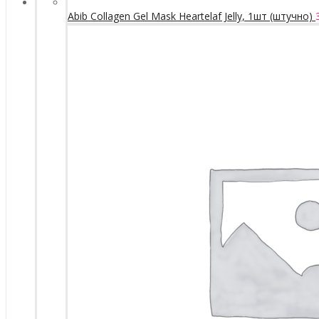
Abib Collagen Gel Mask Heartelaf Jelly, 1шт (штучно)