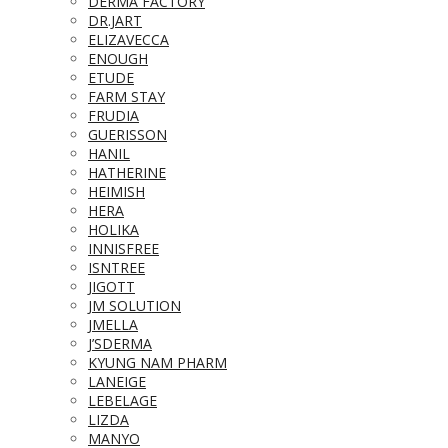
DERMA FACTORY
DR.JART
ELIZAVECCA
ENOUGH
ETUDE
FARM STAY
FRUDIA
GUERISSON
HANIL
HATHERINE
HEIMISH
HERA
HOLIKA
INNISFREE
ISNTREE
JIGOTT
JM SOLUTION
JMELLA
J’SDERMA
KYUNG NAM PHARM
LANEIGE
LEBELAGE
LIZDA
MANYO