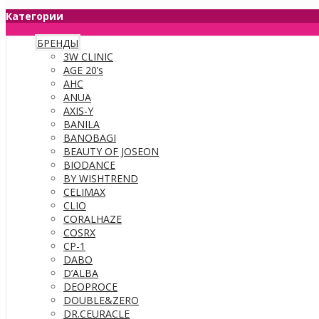
Категории
БРЕНДЫ
3W CLINIC
AGE 20’s
AHC
ANUA
AXIS-Y
BANILA
BANOBAGI
BEAUTY OF JOSEON
BIODANCE
BY WISHTREND
CELIMAX
CLIO
CORALHAZE
COSRX
CP-1
DABO
D’ALBA
DEOPROCE
DOUBLE&ZERO
DR.CEURACLE