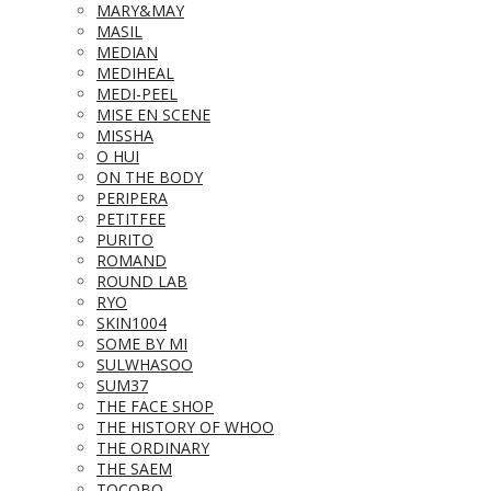
MARY&MAY
MASIL
MEDIAN
MEDIHEAL
MEDI-PEEL
MISE EN SCENE
MISSHA
O HUI
ON THE BODY
PERIPERA
PETITFEE
PURITO
ROMAND
ROUND LAB
RYO
SKIN1004
SOME BY MI
SULWHASOO
SUM37
THE FACE SHOP
THE HISTORY OF WHOO
THE ORDINARY
THE SAEM
TOCOBO