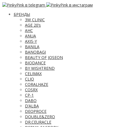
БРЕНДЫ
3W CLINIC
AGE 20’s
AHC
ANUA
AXIS-Y
BANILA
BANOBAGI
BEAUTY OF JOSEON
BIODANCE
BY WISHTREND
CELIMAX
CLIO
CORALHAZE
COSRX
CP-1
DABO
D’ALBA
DEOPROCE
DOUBLE&ZERO
DR.CEURACLE