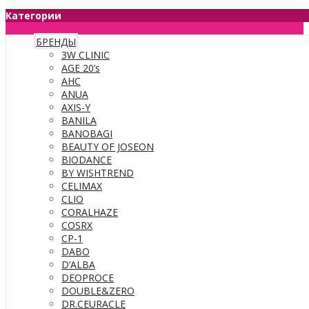
Категории
БРЕНДЫ
3W CLINIC
AGE 20’s
AHC
ANUA
AXIS-Y
BANILA
BANOBAGI
BEAUTY OF JOSEON
BIODANCE
BY WISHTREND
CELIMAX
CLIO
CORALHAZE
COSRX
CP-1
DABO
D’ALBA
DEOPROCE
DOUBLE&ZERO
DR.CEURACLE