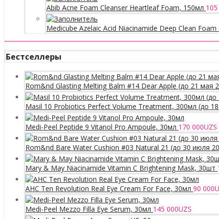
Abib Acne Foam Cleanser Heartleaf Foam, 150мл
105
Medicube Azelaic Acid Niacinamide Deep Clean Foam 
Бестселлеры
Rom&nd Glasting Melting Balm #14 Dear Apple (до 21 мая 
Masil 10 Probiotics Perfect Volume Treatment, 300мл (до 1
Medi-Peel Peptide 9 Vitanol Pro Ampoule, 30мл
170 000
UZS
Rom&nd Bare Water Cushion #03 Natural 21 (до 30 июля 2
Mary & May Niacinamide Vitamin C Brightening Mask, 30шт
AHC Ten Revolution Real Eye Cream For Face, 30мл
90 000
U
Medi-Peel Mezzo Filla Eye Serum, 30мл
145 000
UZS