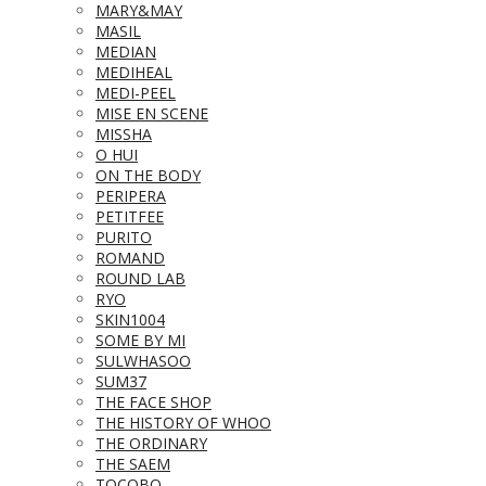
MARY&MAY
MASIL
MEDIAN
MEDIHEAL
MEDI-PEEL
MISE EN SCENE
MISSHA
O HUI
ON THE BODY
PERIPERA
PETITFEE
PURITO
ROMAND
ROUND LAB
RYO
SKIN1004
SOME BY MI
SULWHASOO
SUM37
THE FACE SHOP
THE HISTORY OF WHOO
THE ORDINARY
THE SAEM
TOCOBO