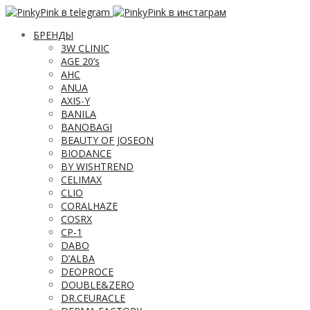
БРЕНДЫ
3W CLINIC
AGE 20’s
AHC
ANUA
AXIS-Y
BANILA
BANOBAGI
BEAUTY OF JOSEON
BIODANCE
BY WISHTREND
CELIMAX
CLIO
CORALHAZE
COSRX
CP-1
DABO
D’ALBA
DEOPROCE
DOUBLE&ZERO
DR.CEURACLE