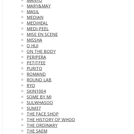
MANYO
MARY&MAY
MASIL
MEDIAN
MEDIHEAL
MEDI-PEEL
MISE EN SCENE
MISSHA
O HUI
ON THE BODY
PERIPERA
PETITFEE
PURITO
ROMAND
ROUND LAB
RYO
SKIN1004
SOME BY MI
SULWHASOO
SUM37
THE FACE SHOP
THE HISTORY OF WHOO
THE ORDINARY
THE SAEM