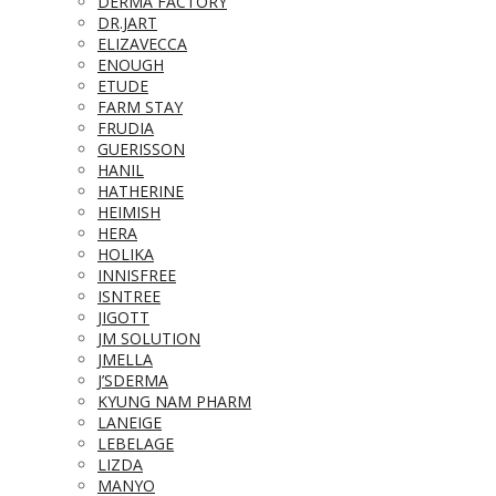
DERMA FACTORY
DR.JART
ELIZAVECCA
ENOUGH
ETUDE
FARM STAY
FRUDIA
GUERISSON
HANIL
HATHERINE
HEIMISH
HERA
HOLIKA
INNISFREE
ISNTREE
JIGOTT
JM SOLUTION
JMELLA
J’SDERMA
KYUNG NAM PHARM
LANEIGE
LEBELAGE
LIZDA
MANYO