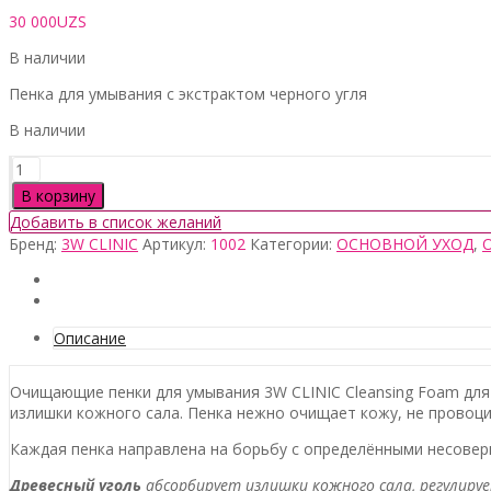
30 000
UZS
В наличии
Пенка для умывания с экстрактом черного угля
В наличии
Количество
товара
В корзину
3W
Добавить в список желаний
Clinic
Бренд:
3W CLINIC
Артикул:
1002
Категории:
ОСНОВНОЙ УХОД
,
Charcoal
Cleansing
Foam,
100мл
Описание
Очищающие пенки для умывания 3W CLINIC Cleansing Foam для 
излишки кожного сала. Пенка нежно очищает кожу, не провоци
Каждая пенка направлена на борьбу с определёнными несове
Древесный уголь
абсорбирует излишки кожного сала, регулиру