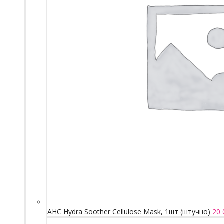
AHC Hydra Soother Cellulose Mask, 1шт (штучно)
20 