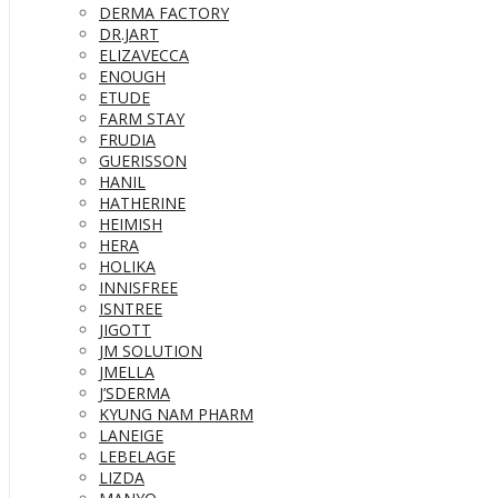
DERMA FACTORY
DR.JART
ELIZAVECCA
ENOUGH
ETUDE
FARM STAY
FRUDIA
GUERISSON
HANIL
HATHERINE
HEIMISH
HERA
HOLIKA
INNISFREE
ISNTREE
JIGOTT
JM SOLUTION
JMELLA
J’SDERMA
KYUNG NAM PHARM
LANEIGE
LEBELAGE
LIZDA