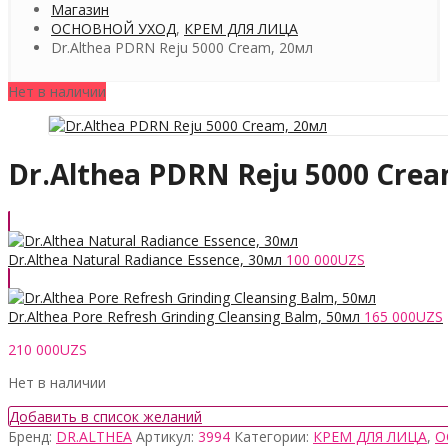
Магазин
ОСНОВНОЙ УХОД
,
КРЕМ ДЛЯ ЛИЦА
Dr.Althea PDRN Reju 5000 Cream, 20мл
Нет в наличии
Dr.Althea PDRN Reju 5000 Cre
Dr.Althea Natural Radiance Essence, 30мл
100 000
UZS
Dr.Althea Pore Refresh Grinding Cleansing Balm, 50мл
165 000
UZS
210 000
UZS
Нет в наличии
Добавить в список желаний
Бренд:
DR.ALTHEA
Артикул:
3994
Категории:
КРЕМ ДЛЯ ЛИЦА
,
О