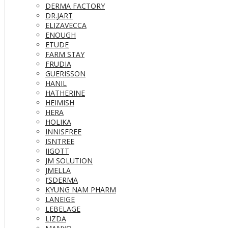
DERMA FACTORY
DR.JART
ELIZAVECCA
ENOUGH
ETUDE
FARM STAY
FRUDIA
GUERISSON
HANIL
HATHERINE
HEIMISH
HERA
HOLIKA
INNISFREE
ISNTREE
JIGOTT
JM SOLUTION
JMELLA
J’SDERMA
KYUNG NAM PHARM
LANEIGE
LEBELAGE
LIZDA