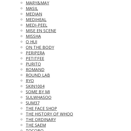
MARY&MAY
MASIL
MEDIAN
MEDIHEAL
MEDI-PEEL
MISE EN SCENE
MISSHA
O HUI
ON THE BODY
PERIPERA
PETITFEE
PURITO
ROMAND
ROUND LAB
RYO
SKIN1004
SOME BY MI
SULWHASOO
SUM37
THE FACE SHOP
THE HISTORY OF WHOO
THE ORDINARY
THE SAEM
TOCOBO