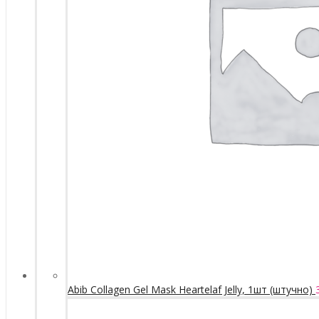
Abib Collagen Gel Mask Heartelaf Jelly, 1шт (штучно)