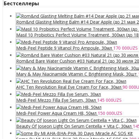
Бестселлеры
Rom&nd Glasting Melting Balm #14 Dear Apple (до 21 мая 
Masil 10 Probiotics Perfect Volume Treatment, 300мл (до 1
Medi-Peel Peptide 9 Vitanol Pro Ampoule, 30мл
170 000
UZS
Rom&nd Bare Water Cushion #03 Natural 21 (до 30 июля 2
Mary & May Niacinamide Vitamin C Brightening Mask, 30шт
AHC Ten Revolution Real Eye Cream For Face, 30мл
90 000
U
Medi-Peel Mezzo Filla Eye Serum, 30мл
145 000
UZS
Medi-Peel Power Aqua Cream H8, 50мл
150 000
UZS
Beauty Of Joseon Light On Serum Centella + Vita C, 30мл
14