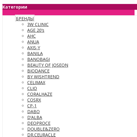
Категории
БРЕНДЫ
3W CLINIC
AGE 20’s
AHC
ANUA
AXIS-Y
BANILA
BANOBAGI
BEAUTY OF JOSEON
BIODANCE
BY WISHTREND
CELIMAX
CLIO
CORALHAZE
COSRX
CP-1
DABO
D’ALBA
DEOPROCE
DOUBLE&ZERO
DR.CEURACLE