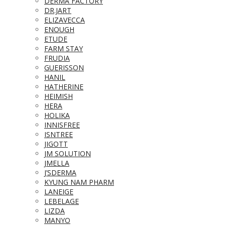
DERMA FACTORY
DR.JART
ELIZAVECCA
ENOUGH
ETUDE
FARM STAY
FRUDIA
GUERISSON
HANIL
HATHERINE
HEIMISH
HERA
HOLIKA
INNISFREE
ISNTREE
JIGOTT
JM SOLUTION
JMELLA
J’SDERMA
KYUNG NAM PHARM
LANEIGE
LEBELAGE
LIZDA
MANYO