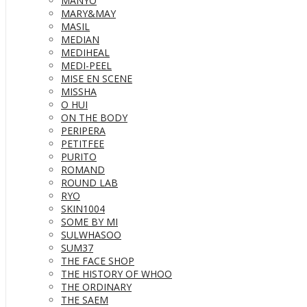
MANYO
MARY&MAY
MASIL
MEDIAN
MEDIHEAL
MEDI-PEEL
MISE EN SCENE
MISSHA
O HUI
ON THE BODY
PERIPERA
PETITFEE
PURITO
ROMAND
ROUND LAB
RYO
SKIN1004
SOME BY MI
SULWHASOO
SUM37
THE FACE SHOP
THE HISTORY OF WHOO
THE ORDINARY
THE SAEM