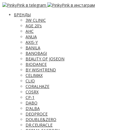
БРЕНДЫ
3W CLINIC
AGE 20’s
AHC
ANUA
AXIS-Y
BANILA
BANOBAGI
BEAUTY OF JOSEON
BIODANCE
BY WISHTREND
CELIMAX
CLIO
CORALHAZE
COSRX
CP-1
DABO
D’ALBA
DEOPROCE
DOUBLE&ZERO
DR.CEURACLE