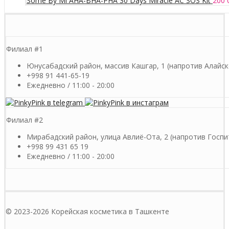
Some By Mi AHA-BHA-PHA 30 Days Miracle AC SOS Kit
200 
Филиал #1
Юнусабадский район, массив Кашгар, 1 (напротив Алайск
+998 91 441-65-19
Ежедневно / 11:00 - 20:00
Филиал #2
Мирабадский район, улица Авлиё-Ота, 2 (напротив Госпи
+998 99 431 65 19
Ежедневно / 11:00 - 20:00
© 2023-2026 Корейская косметика в Ташкенте