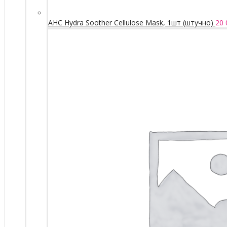
AHC Hydra Soother Cellulose Mask, 1шт (штучно)
20 