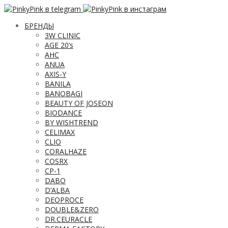
БРЕНДЫ
3W CLINIC
AGE 20’s
AHC
ANUA
AXIS-Y
BANILA
BANOBAGI
BEAUTY OF JOSEON
BIODANCE
BY WISHTREND
CELIMAX
CLIO
CORALHAZE
COSRX
CP-1
DABO
D’ALBA
DEOPROCE
DOUBLE&ZERO
DR.CEURACLE