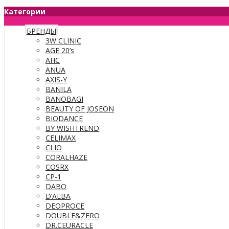
Категории
БРЕНДЫ
3W CLINIC
AGE 20’s
AHC
ANUA
AXIS-Y
BANILA
BANOBAGI
BEAUTY OF JOSEON
BIODANCE
BY WISHTREND
CELIMAX
CLIO
CORALHAZE
COSRX
CP-1
DABO
D’ALBA
DEOPROCE
DOUBLE&ZERO
DR.CEURACLE