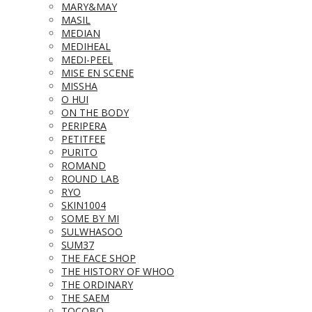
MARY&MAY
MASIL
MEDIAN
MEDIHEAL
MEDI-PEEL
MISE EN SCENE
MISSHA
O HUI
ON THE BODY
PERIPERA
PETITFEE
PURITO
ROMAND
ROUND LAB
RYO
SKIN1004
SOME BY MI
SULWHASOO
SUM37
THE FACE SHOP
THE HISTORY OF WHOO
THE ORDINARY
THE SAEM
TOCOBO