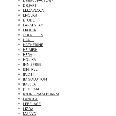
DERMA FACTORY
DR.JART
ELIZAVECCA
ENOUGH
ETUDE
FARM STAY
FRUDIA
GUERISSON
HANIL
HATHERINE
HEIMISH
HERA
HOLIKA
INNISFREE
ISNTREE
JIGOTT
JM SOLUTION
JMELLA
J’SDERMA
KYUNG NAM PHARM
LANEIGE
LEBELAGE
LIZDA
MANYO