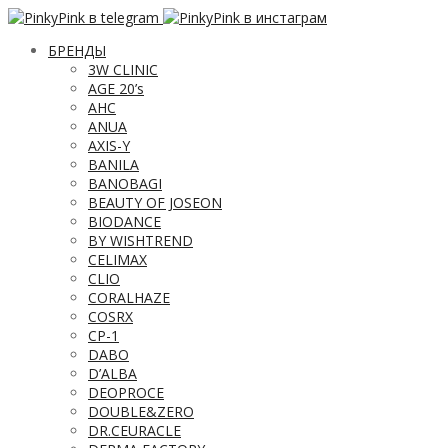
БРЕНДЫ
3W CLINIC
AGE 20’s
AHC
ANUA
AXIS-Y
BANILA
BANOBAGI
BEAUTY OF JOSEON
BIODANCE
BY WISHTREND
CELIMAX
CLIO
CORALHAZE
COSRX
CP-1
DABO
D’ALBA
DEOPROCE
DOUBLE&ZERO
DR.CEURACLE