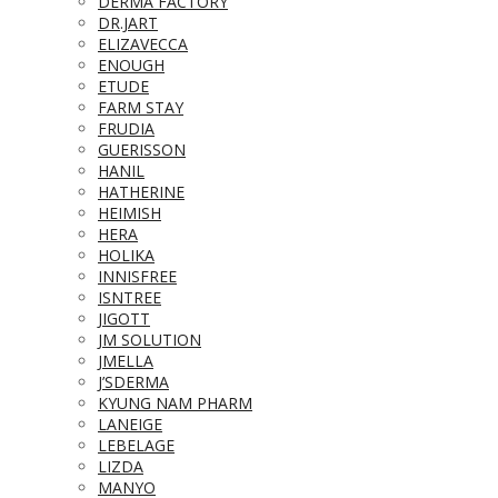
DERMA FACTORY
DR.JART
ELIZAVECCA
ENOUGH
ETUDE
FARM STAY
FRUDIA
GUERISSON
HANIL
HATHERINE
HEIMISH
HERA
HOLIKA
INNISFREE
ISNTREE
JIGOTT
JM SOLUTION
JMELLA
J’SDERMA
KYUNG NAM PHARM
LANEIGE
LEBELAGE
LIZDA
MANYO