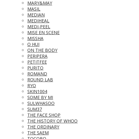
MARY&MAY
MASIL
MEDIAN
MEDIHEAL
MEDI-PEEL
MISE EN SCENE
MISSHA
O HUI
ON THE BODY
PERIPERA
PETITFEE
PURITO
ROMAND
ROUND LAB
RYO
SKIN1004
SOME BY MI
SULWHASOO
SUM37
THE FACE SHOP
THE HISTORY OF WHOO
THE ORDINARY
THE SAEM
TOCOBO