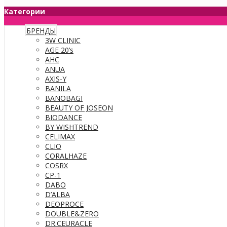
Категории
БРЕНДЫ
3W CLINIC
AGE 20’s
AHC
ANUA
AXIS-Y
BANILA
BANOBAGI
BEAUTY OF JOSEON
BIODANCE
BY WISHTREND
CELIMAX
CLIO
CORALHAZE
COSRX
CP-1
DABO
D’ALBA
DEOPROCE
DOUBLE&ZERO
DR.CEURACLE