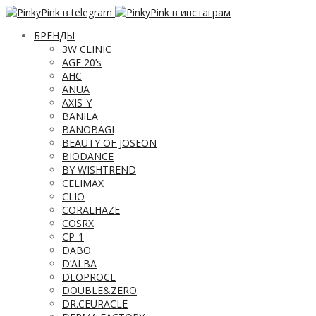
БРЕНДЫ
3W CLINIC
AGE 20’s
AHC
ANUA
AXIS-Y
BANILA
BANOBAGI
BEAUTY OF JOSEON
BIODANCE
BY WISHTREND
CELIMAX
CLIO
CORALHAZE
COSRX
CP-1
DABO
D’ALBA
DEOPROCE
DOUBLE&ZERO
DR.CEURACLE