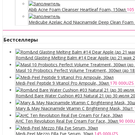
Abib Acne Foam Cleanser Heartleaf Foam, 150мл
105
Medicube Azelaic Acid Niacinamide Deep Clean Foam 
Бестселлеры
Rom&nd Glasting Melting Balm #14 Dear Apple (до 21 мая 
Masil 10 Probiotics Perfect Volume Treatment, 300мл (до 1
Medi-Peel Peptide 9 Vitanol Pro Ampoule, 30мл
170 000
UZS
Rom&nd Bare Water Cushion #03 Natural 21 (до 30 июля 2
Mary & May Niacinamide Vitamin C Brightening Mask, 30шт
AHC Ten Revolution Real Eye Cream For Face, 30мл
90 000
U
Medi-Peel Mezzo Filla Eye Serum, 30мл
145 000
UZS