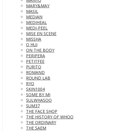
MANYO
MARY&MAY
MASIL
MEDIAN
MEDIHEAL
MEDI-PEEL
MISE EN SCENE
MISSHA
O HUI
ON THE BODY
PERIPERA
PETITFEE
PURITO
ROMAND
ROUND LAB
RYO
SKIN1004
SOME BY MI
SULWHASOO
SUM37
THE FACE SHOP
THE HISTORY OF WHOO
THE ORDINARY
THE SAEM