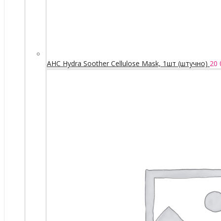
AHC Hydra Soother Cellulose Mask, 1шт (штучно)
20 