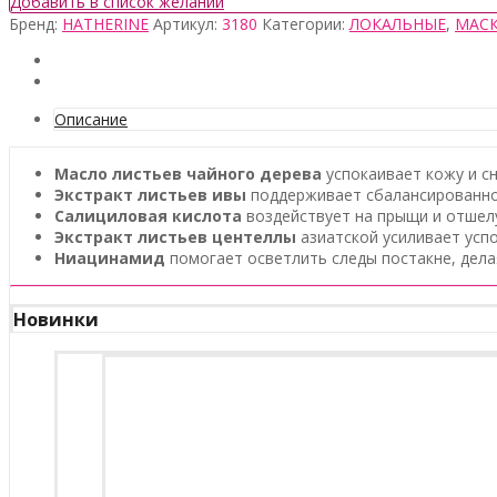
Добавить в список желаний
Бренд:
HATHERINE
Артикул:
3180
Категории:
ЛОКАЛЬНЫЕ
,
МАС
Описание
Масло листьев чайного дерева
успокаивает кожу и с
Экстракт листьев ивы
поддерживает сбалансированное
Салициловая кислота
воздействует на прыщи и отшел
Экстракт листьев центеллы
азиатской усиливает усп
Ниацинамид
помогает осветлить следы постакне, дела
Новинки