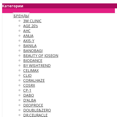
Категории
БРЕНДЫ
3W CLINIC
AGE 20’s
AHC
ANUA
AXIS-Y
BANILA
BANOBAGI
BEAUTY OF JOSEON
BIODANCE
BY WISHTREND
CELIMAX
CLIO
CORALHAZE
COSRX
CP-1
DABO
D’ALBA
DEOPROCE
DOUBLE&ZERO
DR.CEURACLE