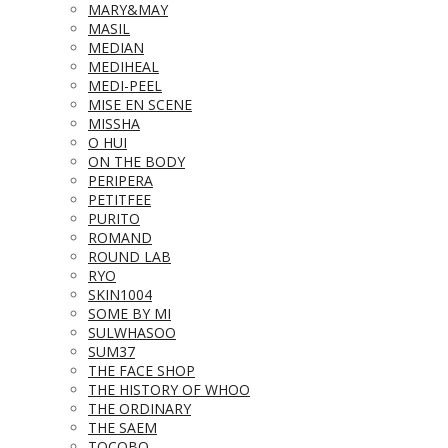
MARY&MAY
MASIL
MEDIAN
MEDIHEAL
MEDI-PEEL
MISE EN SCENE
MISSHA
O HUI
ON THE BODY
PERIPERA
PETITFEE
PURITO
ROMAND
ROUND LAB
RYO
SKIN1004
SOME BY MI
SULWHASOO
SUM37
THE FACE SHOP
THE HISTORY OF WHOO
THE ORDINARY
THE SAEM
TOCOBO