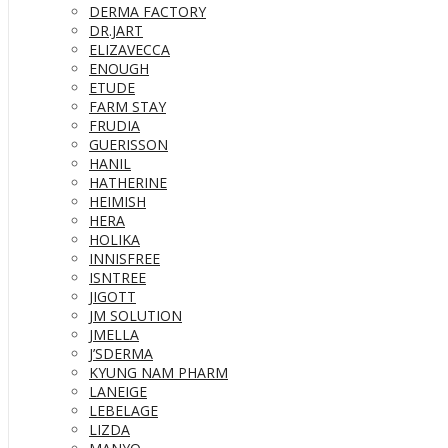
DERMA FACTORY
DR.JART
ELIZAVECCA
ENOUGH
ETUDE
FARM STAY
FRUDIA
GUERISSON
HANIL
HATHERINE
HEIMISH
HERA
HOLIKA
INNISFREE
ISNTREE
JIGOTT
JM SOLUTION
JMELLA
J’SDERMA
KYUNG NAM PHARM
LANEIGE
LEBELAGE
LIZDA