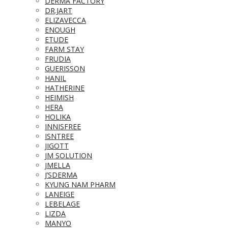
DERMA FACTORY
DR.JART
ELIZAVECCA
ENOUGH
ETUDE
FARM STAY
FRUDIA
GUERISSON
HANIL
HATHERINE
HEIMISH
HERA
HOLIKA
INNISFREE
ISNTREE
JIGOTT
JM SOLUTION
JMELLA
J’SDERMA
KYUNG NAM PHARM
LANEIGE
LEBELAGE
LIZDA
MANYO