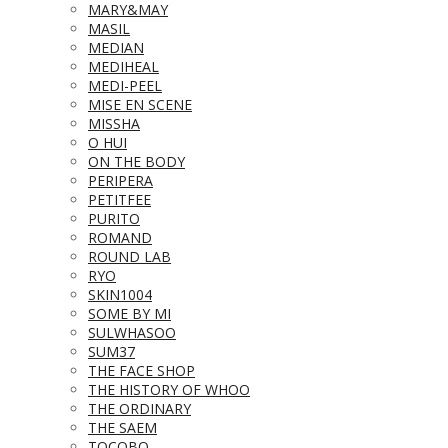
MARY&MAY
MASIL
MEDIAN
MEDIHEAL
MEDI-PEEL
MISE EN SCENE
MISSHA
O HUI
ON THE BODY
PERIPERA
PETITFEE
PURITO
ROMAND
ROUND LAB
RYO
SKIN1004
SOME BY MI
SULWHASOO
SUM37
THE FACE SHOP
THE HISTORY OF WHOO
THE ORDINARY
THE SAEM
TOCOBO