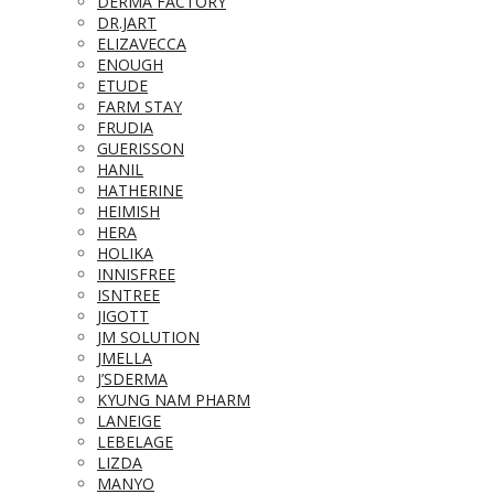
DERMA FACTORY
DR.JART
ELIZAVECCA
ENOUGH
ETUDE
FARM STAY
FRUDIA
GUERISSON
HANIL
HATHERINE
HEIMISH
HERA
HOLIKA
INNISFREE
ISNTREE
JIGOTT
JM SOLUTION
JMELLA
J’SDERMA
KYUNG NAM PHARM
LANEIGE
LEBELAGE
LIZDA
MANYO