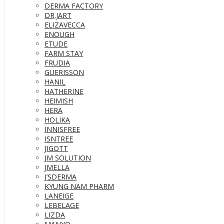
DERMA FACTORY
DR.JART
ELIZAVECCA
ENOUGH
ETUDE
FARM STAY
FRUDIA
GUERISSON
HANIL
HATHERINE
HEIMISH
HERA
HOLIKA
INNISFREE
ISNTREE
JIGOTT
JM SOLUTION
JMELLA
J’SDERMA
KYUNG NAM PHARM
LANEIGE
LEBELAGE
LIZDA