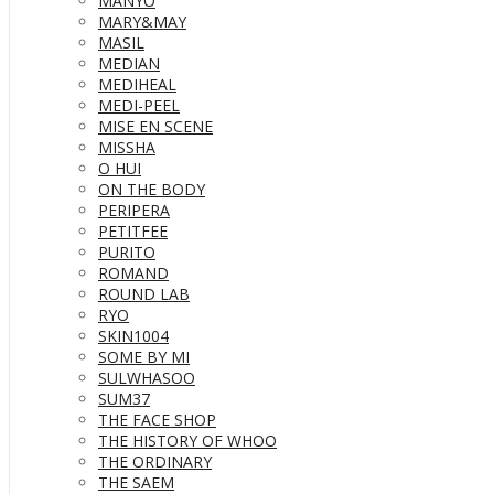
MANYO
MARY&MAY
MASIL
MEDIAN
MEDIHEAL
MEDI-PEEL
MISE EN SCENE
MISSHA
O HUI
ON THE BODY
PERIPERA
PETITFEE
PURITO
ROMAND
ROUND LAB
RYO
SKIN1004
SOME BY MI
SULWHASOO
SUM37
THE FACE SHOP
THE HISTORY OF WHOO
THE ORDINARY
THE SAEM