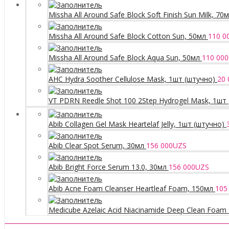
Missha All Around Safe Block Soft Finish Sun Milk, 70
Missha All Around Safe Block Cotton Sun, 50мл
110 0
Missha All Around Safe Block Aqua Sun, 50мл
110 000
AHC Hydra Soother Cellulose Mask, 1шт (штучно)
20 
VT PDRN Reedle Shot 100 2Step Hydrogel Mask, 1шт
Abib Collagen Gel Mask Heartelaf Jelly, 1шт (штучно)
Abib Clear Spot Serum, 30мл
156 000
UZS
Abib Bright Force Serum 13.0, 30мл
156 000
UZS
Abib Acne Foam Cleanser Heartleaf Foam, 150мл
105
Medicube Azelaic Acid Niacinamide Deep Clean Foam 