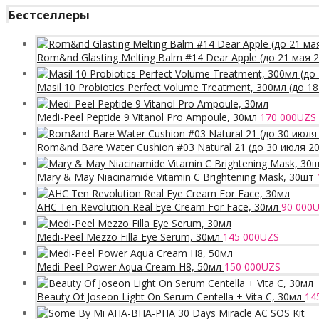
Бестселлеры
Rom&nd Glasting Melting Balm #14 Dear Apple (до 21 мая 
Masil 10 Probiotics Perfect Volume Treatment, 300мл (до 1
Medi-Peel Peptide 9 Vitanol Pro Ampoule, 30мл
170 000
UZS
Rom&nd Bare Water Cushion #03 Natural 21 (до 30 июля 2
Mary & May Niacinamide Vitamin C Brightening Mask, 30шт
AHC Ten Revolution Real Eye Cream For Face, 30мл
90 000
U
Medi-Peel Mezzo Filla Eye Serum, 30мл
145 000
UZS
Medi-Peel Power Aqua Cream H8, 50мл
150 000
UZS
Beauty Of Joseon Light On Serum Centella + Vita C, 30мл
14