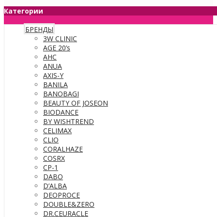
Категории
БРЕНДЫ
3W CLINIC
AGE 20’s
AHC
ANUA
AXIS-Y
BANILA
BANOBAGI
BEAUTY OF JOSEON
BIODANCE
BY WISHTREND
CELIMAX
CLIO
CORALHAZE
COSRX
CP-1
DABO
D’ALBA
DEOPROCE
DOUBLE&ZERO
DR.CEURACLE