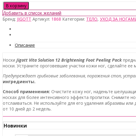
Количество
В корзину
товара
Добавить в список желаний
Jigott
Бренд:
JIGOTT
Артикул:
1868
Категории:
ТЕЛО
,
УХОД ЗА НОГАМ
Vita
Solution
12
Brightening
Foot
Описание
Peeling
Pack,
Носки
Jigott Vita Solution 12 Brightening Foot Peeling Pack
предн
1пара
носки. Устраните ороговевшие участки кожи ног, сделайте ее м
Предупреждает грибковые заболевания, поражения стоп, устра
ингредиенты.
Способ применения:
Очистите кожу ног, наденьте шелушащиес
носках для более интенсивного эффекта пропитки. Снимите но
отслаиваться. Не используйте для его удаления абразивы или
от 10 дней до 2 недель.
Новинки