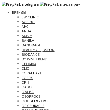
БРЕНДЫ
3W CLINIC
AGE 20’s
AHC
ANUA
AXIS-Y
BANILA
BANOBAGI
BEAUTY OF JOSEON
BIODANCE
BY WISHTREND
CELIMAX
CLIO
CORALHAZE
COSRX
CP-1
DABO
D’ALBA
DEOPROCE
DOUBLE&ZERO
DR.CEURACLE