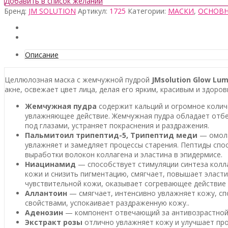
Добавить в список желаний
Бренд:
JM SOLUTION
Артикул:
1725
Категории:
МАСКИ
,
ОСНОВН
Описание
Целлюлозная маска с жемчужной пудрой
JMsolution Glow Lu
акне, освежает цвет лица, делая его ярким, красивым и здоров
Жемчужная пудра
содержит кальций и огромное колич
увлажняющее действие. Жемчужная пудра обладает отбе
под глазами, устраняет покраснения и раздражения.
Пальмитоил трипептид-5, Трипептид меди
— омола
увлажняет и замедляет процессы старения. Пептиды спо
выработки волокон коллагена и эластина в эпидермисе.
Ниацинамид
— способствует стимуляции синтеза колл
кожи и снизить пигментацию, смягчает, повышает эласти
чувствительной кожи, оказывает согревающее действие 
Аллантоин
— смягчает, интенсивно увлажняет кожу, с
свойствами, успокаивает раздраженную кожу..
Аденозин
— компонент отвечающий за антивозрастной 
Экстракт розы
отлично увлажняет кожу и улучшает про