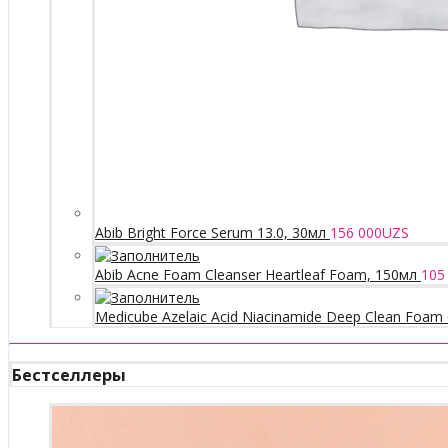
Abib Bright Force Serum 13.0, 30мл
156 000
UZS
Abib Acne Foam Cleanser Heartleaf Foam, 150мл
105
Medicube Azelaic Acid Niacinamide Deep Clean Foam 
Бестселлеры