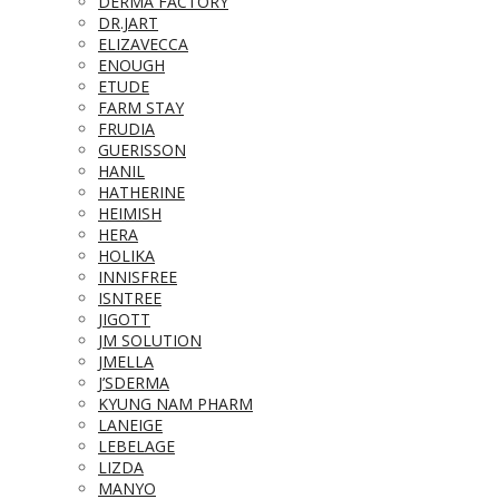
DERMA FACTORY
DR.JART
ELIZAVECCA
ENOUGH
ETUDE
FARM STAY
FRUDIA
GUERISSON
HANIL
HATHERINE
HEIMISH
HERA
HOLIKA
INNISFREE
ISNTREE
JIGOTT
JM SOLUTION
JMELLA
J’SDERMA
KYUNG NAM PHARM
LANEIGE
LEBELAGE
LIZDA
MANYO