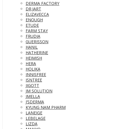
DERMA FACTORY
DR.JART
ELIZAVECCA
ENOUGH
ETUDE
FARM STAY
FRUDIA
GUERISSON
HANIL
HATHERINE
HEIMISH
HERA
HOLIKA
INNISFREE
ISNTREE
JIGOTT
JM SOLUTION
JMELLA
J’SDERMA
KYUNG NAM PHARM
LANEIGE
LEBELAGE
LIZDA