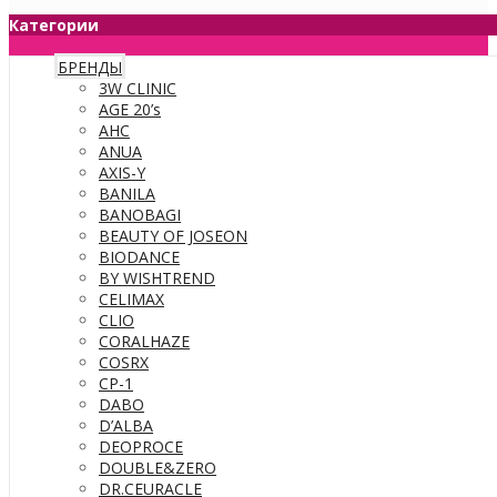
Категории
БРЕНДЫ
3W CLINIC
AGE 20’s
AHC
ANUA
AXIS-Y
BANILA
BANOBAGI
BEAUTY OF JOSEON
BIODANCE
BY WISHTREND
CELIMAX
CLIO
CORALHAZE
COSRX
CP-1
DABO
D’ALBA
DEOPROCE
DOUBLE&ZERO
DR.CEURACLE