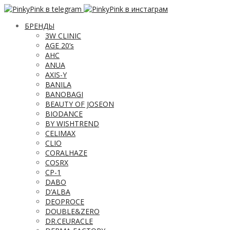
БРЕНДЫ
3W CLINIC
AGE 20’s
AHC
ANUA
AXIS-Y
BANILA
BANOBAGI
BEAUTY OF JOSEON
BIODANCE
BY WISHTREND
CELIMAX
CLIO
CORALHAZE
COSRX
CP-1
DABO
D’ALBA
DEOPROCE
DOUBLE&ZERO
DR.CEURACLE