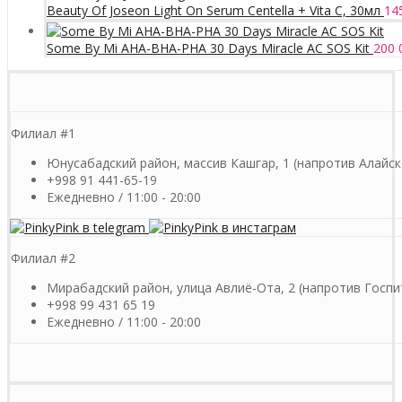
Beauty Of Joseon Light On Serum Centella + Vita C, 30мл
14
Some By Mi AHA-BHA-PHA 30 Days Miracle AC SOS Kit
200 
Филиал #1
Юнусабадский район, массив Кашгар, 1 (напротив Алайск
+998 91 441-65-19
Ежедневно / 11:00 - 20:00
Филиал #2
Мирабадский район, улица Авлиё-Ота, 2 (напротив Госпи
+998 99 431 65 19
Ежедневно / 11:00 - 20:00