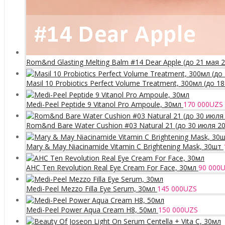
Rom&nd Glasting Melting Balm #14 Dear Apple (до 21 мая 
Masil 10 Probiotics Perfect Volume Treatment, 300мл (до 1
Medi-Peel Peptide 9 Vitanol Pro Ampoule, 30мл
170 000
UZS
Rom&nd Bare Water Cushion #03 Natural 21 (до 30 июля 2
Mary & May Niacinamide Vitamin C Brightening Mask, 30шт
AHC Ten Revolution Real Eye Cream For Face, 30мл
90 000
U
Medi-Peel Mezzo Filla Eye Serum, 30мл
145 000
UZS
Medi-Peel Power Aqua Cream H8, 50мл
150 000
UZS