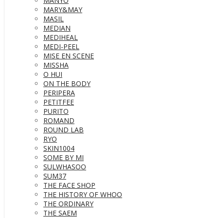
MANYO
MARY&MAY
MASIL
MEDIAN
MEDIHEAL
MEDI-PEEL
MISE EN SCENE
MISSHA
O HUI
ON THE BODY
PERIPERA
PETITFEE
PURITO
ROMAND
ROUND LAB
RYO
SKIN1004
SOME BY MI
SULWHASOO
SUM37
THE FACE SHOP
THE HISTORY OF WHOO
THE ORDINARY
THE SAEM