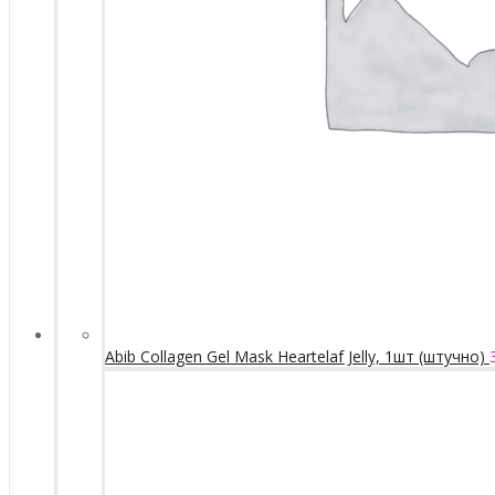
Abib Collagen Gel Mask Heartelaf Jelly, 1шт (штучно)