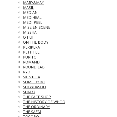
MARY&MAY
MASIL
MEDIAN
MEDIHEAL
MEDI-PEEL
MISE EN SCENE
MISSHA
O HUI
ON THE BODY
PERIPERA
PETITFEE
PURITO
ROMAND
ROUND LAB
RYO
SKIN1004
SOME BY MI
SULWHASOO
SUM37
THE FACE SHOP
THE HISTORY OF WHOO
THE ORDINARY
THE SAEM
TOCOBO