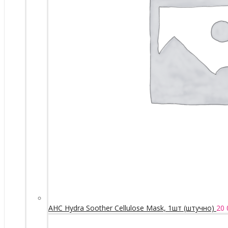
AHC Hydra Soother Cellulose Mask, 1шт (штучно)
20 