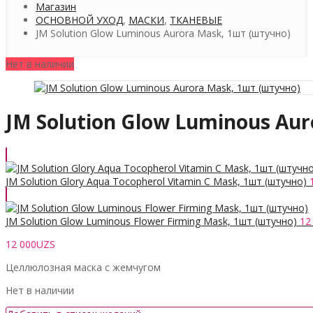
Магазин
ОСНОВНОЙ УХОД
,
МАСКИ
,
ТКАНЕВЫЕ
JM Solution Glow Luminous Aurora Mask, 1шт (штучно)
Нет в наличии
JM Solution Glow Luminous Au
JM Solution Glory Aqua Tocopherol Vitamin C Mask, 1шт (штучно)
JM Solution Glow Luminous Flower Firming Mask, 1шт (штучно)
12
12 000
UZS
Целлюлозная маска с жемчугом
Нет в наличии