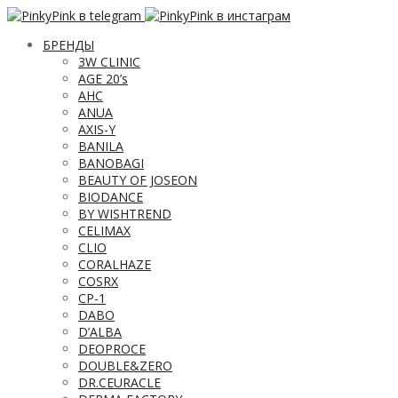
БРЕНДЫ
3W CLINIC
AGE 20’s
AHC
ANUA
AXIS-Y
BANILA
BANOBAGI
BEAUTY OF JOSEON
BIODANCE
BY WISHTREND
CELIMAX
CLIO
CORALHAZE
COSRX
CP-1
DABO
D’ALBA
DEOPROCE
DOUBLE&ZERO
DR.CEURACLE