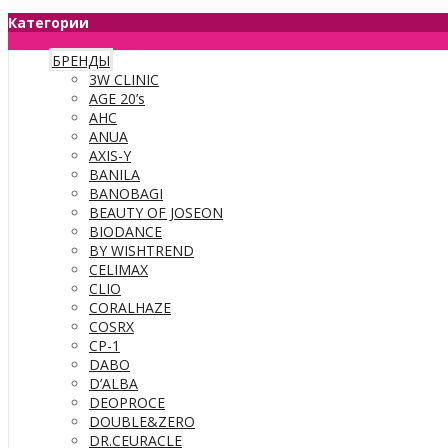
Категории
БРЕНДЫ
3W CLINIC
AGE 20’s
AHC
ANUA
AXIS-Y
BANILA
BANOBAGI
BEAUTY OF JOSEON
BIODANCE
BY WISHTREND
CELIMAX
CLIO
CORALHAZE
COSRX
CP-1
DABO
D’ALBA
DEOPROCE
DOUBLE&ZERO
DR.CEURACLE