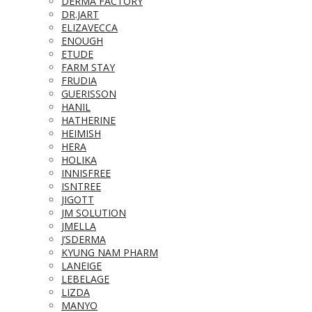
DERMA FACTORY
DR.JART
ELIZAVECCA
ENOUGH
ETUDE
FARM STAY
FRUDIA
GUERISSON
HANIL
HATHERINE
HEIMISH
HERA
HOLIKA
INNISFREE
ISNTREE
JIGOTT
JM SOLUTION
JMELLA
J’SDERMA
KYUNG NAM PHARM
LANEIGE
LEBELAGE
LIZDA
MANYO