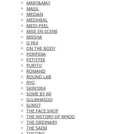
MARY&MAY
MASIL
MEDIAN
MEDIHEAL
MEDI-PEEL
MISE EN SCENE
MISSHA
O HUI
ON THE BODY
PERIPERA
PETITFEE
PURITO
ROMAND
ROUND LAB
RYO
SKIN1004
SOME BY MI
SULWHASOO
SUM37
THE FACE SHOP
THE HISTORY OF WHOO
THE ORDINARY
THE SAEM
TOCOBO