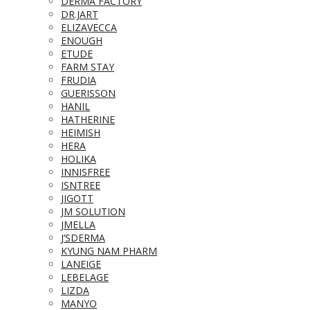
DERMA FACTORY
DR.JART
ELIZAVECCA
ENOUGH
ETUDE
FARM STAY
FRUDIA
GUERISSON
HANIL
HATHERINE
HEIMISH
HERA
HOLIKA
INNISFREE
ISNTREE
JIGOTT
JM SOLUTION
JMELLA
J’SDERMA
KYUNG NAM PHARM
LANEIGE
LEBELAGE
LIZDA
MANYO