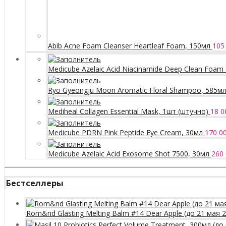
Abib Acne Foam Cleanser Heartleaf Foam, 150мл
105
Medicube Azelaic Acid Niacinamide Deep Clean Foam 
Ryo Gyeongju Moon Aromatic Floral Shampoo, 585м
Mediheal Collagen Essential Mask, 1шт (штучно)
18 0
Medicube PDRN Pink Peptide Eye Cream, 30мл
170 0
Medicube Azelaic Acid Exosome Shot 7500, 30мл
260
Бестселлеры
Rom&nd Glasting Melting Balm #14 Dear Apple (до 21 мая 