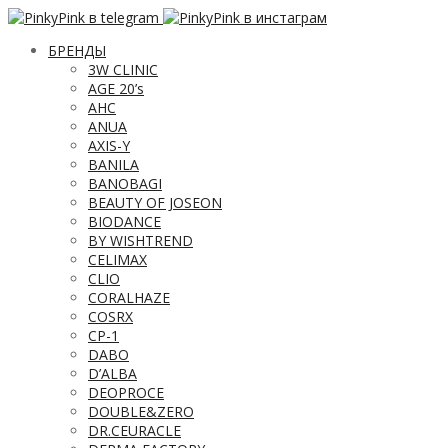
БРЕНДЫ
3W CLINIC
AGE 20’s
AHC
ANUA
AXIS-Y
BANILA
BANOBAGI
BEAUTY OF JOSEON
BIODANCE
BY WISHTREND
CELIMAX
CLIO
CORALHAZE
COSRX
CP-1
DABO
D’ALBA
DEOPROCE
DOUBLE&ZERO
DR.CEURACLE