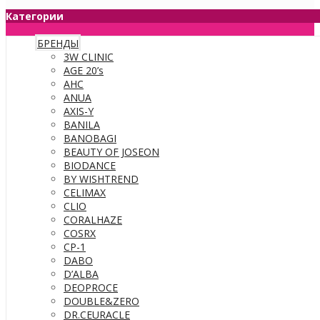
Категории
БРЕНДЫ
3W CLINIC
AGE 20’s
AHC
ANUA
AXIS-Y
BANILA
BANOBAGI
BEAUTY OF JOSEON
BIODANCE
BY WISHTREND
CELIMAX
CLIO
CORALHAZE
COSRX
CP-1
DABO
D’ALBA
DEOPROCE
DOUBLE&ZERO
DR.CEURACLE