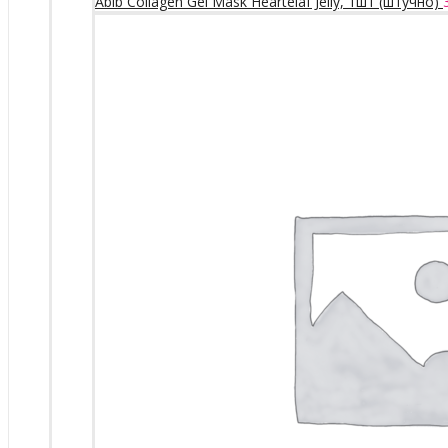
Abib Collagen Gel Mask Heartelaf Jelly, 1шт (штучно)