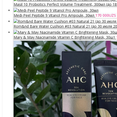
Masil 10 Probiotics Perfect Volume Treatment, 300мл (до 1
Medi-Peel Peptide 9 Vitanol Pro Ampoule, 30мл
170 000
UZS
Rom&nd Bare Water Cushion #03 Natural 21 (до 30 июля 2
Mary & May Niacinamide Vitamin C Brightening Mask, 30шт