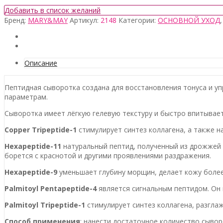
Добавить в список желаний
Бренд:
MARY&MAY
Артикул:
2148
Категории:
ОСНОВНОЙ УХОД
Описание
Пептидная сыворотка создана для восстановления тонуса и у
параметрам.
Сыворотка имеет лёгкую гелевую текстуру и быстро впитывает
Copper Tripeptide-1
стимулирует синтез коллагена, а также н
Hexapeptide-11
натуральный пептид, полученный из дрожжей 
борется с краснотой и другими проявлениями раздражения.
Hexapeptide-9
уменьшает глубину морщин, делает кожу более
Palmitoyl Pentapeptide-4
является сигнальным пептидом. Он 
Palmitoyl Tripeptide-1
стимулирует синтез коллагена, разгла
Способ применения
: нанести достаточное количество сыво