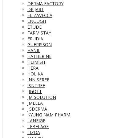
DERMA FACTORY
DR.JART
ELIZAVECCA
ENOUGH
ETUDE
FARM STAY
FRUDIA
GUERISSON
HANIL
HATHERINE
HEIMISH
HERA
HOLIKA
INNISFREE
ISNTREE
JIGOTT
JM SOLUTION
JMELLA
J’SDERMA
KYUNG NAM PHARM
LANEIGE
LEBELAGE
LIZDA