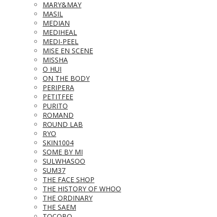
MARY&MAY
MASIL
MEDIAN
MEDIHEAL
MEDI-PEEL
MISE EN SCENE
MISSHA
O HUI
ON THE BODY
PERIPERA
PETITFEE
PURITO
ROMAND
ROUND LAB
RYO
SKIN1004
SOME BY MI
SULWHASOO
SUM37
THE FACE SHOP
THE HISTORY OF WHOO
THE ORDINARY
THE SAEM
TOCOBO