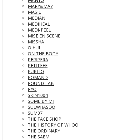
MANYO
MARY&MAY
MASIL
MEDIAN
MEDIHEAL
MEDI-PEEL
MISE EN SCENE
MISSHA
O HUI
ON THE BODY
PERIPERA
PETITFEE
PURITO
ROMAND
ROUND LAB
RYO
SKIN1004
SOME BY MI
SULWHASOO
SUM37
THE FACE SHOP
THE HISTORY OF WHOO
THE ORDINARY
THE SAEM