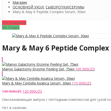
Магазин
ОСНОВНОЙ УХОД
,
СЫВОРОТКИ/СЕРУМЫ
Mary & May 6 Peptide Complex Serum, 30мл
Нет в наличии
8% Скидка
Mary & May 6 Peptide Complex
Manyo Galactomy Enzyme Peeling Gel, 75мл
100 000
UZS
Mary & May Centella Asiatica Serum, 30мл
115 000
UZS
Первоначальная
Текущая
130 000
UZS
120 000
UZS
цена
цена:
Омолаживающая ампула с пептидным комплексом для сухой к
составляла
120
130
000UZS.
Нет в наличии
000UZS.