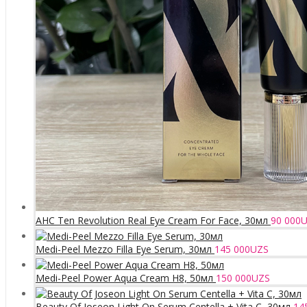
AHC Ten Revolution Real Eye Cream For Face, 30мл
90 000
U
Medi-Peel Mezzo Filla Eye Serum, 30мл
145 000
UZS
Medi-Peel Power Aqua Cream H8, 50мл
150 000
UZS
Beauty Of Joseon Light On Serum Centella + Vita C, 30мл
14