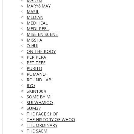
MANYO
MARY&MAY
MASIL
MEDIAN
MEDIHEAL
MEDI-PEEL
MISE EN SCENE
MISSHA
O HUI
ON THE BODY
PERIPERA
PETITFEE
PURITO
ROMAND
ROUND LAB
RYO
SKIN1004
SOME BY MI
SULWHASOO
SUM37
THE FACE SHOP
THE HISTORY OF WHOO
THE ORDINARY
THE SAEM