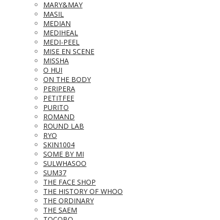
MARY&MAY
MASIL
MEDIAN
MEDIHEAL
MEDI-PEEL
MISE EN SCENE
MISSHA
O HUI
ON THE BODY
PERIPERA
PETITFEE
PURITO
ROMAND
ROUND LAB
RYO
SKIN1004
SOME BY MI
SULWHASOO
SUM37
THE FACE SHOP
THE HISTORY OF WHOO
THE ORDINARY
THE SAEM
TOCOBO