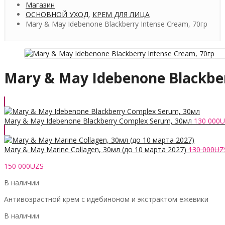
Магазин
ОСНОВНОЙ УХОД
,
КРЕМ ДЛЯ ЛИЦА
Mary & May Idebenone Blackberry Intense Cream, 70гр
Mary & May Idebenone Blackber
Mary & May Idebenone Blackberry Complex Serum, 30мл
130 000
U
Mary & May Marine Collagen, 30мл (до 10 марта 2027)
130 000
UZ
150 000
UZS
В наличии
Антивозрастной крем с идебиноном и экстрактом ежевики
В наличии