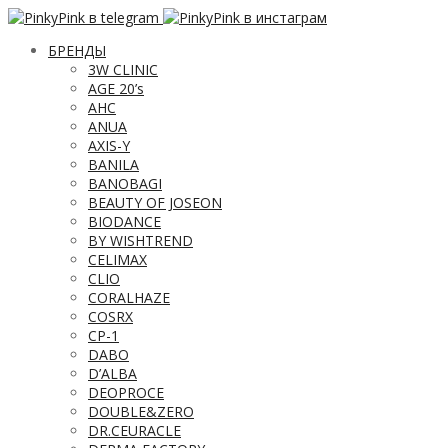
БРЕНДЫ
3W CLINIC
AGE 20’s
AHC
ANUA
AXIS-Y
BANILA
BANOBAGI
BEAUTY OF JOSEON
BIODANCE
BY WISHTREND
CELIMAX
CLIO
CORALHAZE
COSRX
CP-1
DABO
D’ALBA
DEOPROCE
DOUBLE&ZERO
DR.CEURACLE