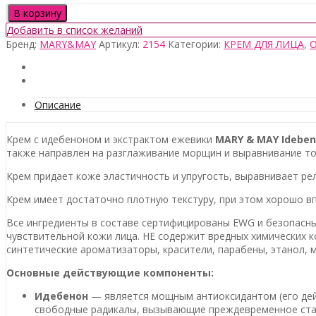
Количество
В корзину
товара
Добавить в список желаний
Mary
Бренд:
MARY&MAY
Артикул:
2154
Категории:
КРЕМ ДЛЯ ЛИЦА
,
&
May
Idebenone
Blackberry
Intense
Описание
Cream,
70гр
Крем с идебеноном и экстрактом ежевики
MARY & MAY Ideben
также направлен на разглаживание морщин и выравнивание то
Крем придает коже эластичность и упругость, выравнивает ре
Крем имеет достаточно плотную текстуру, при этом хорошо в
Все ингредиенты в составе сертифицированы EWG и безопасны
чувствительной кожи лица. НЕ содержит вредных химических к
синтетические ароматизаторы, красители, парабены, этанол, ми
Основные действующие компоненты:
Идебенон
— является мощным антиоксидантом (его дейст
свободные радикалы, вызывающие преждевременное стар