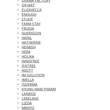
DERMA FACTORY
DR.JART
ELIZAVECCA
ENOUGH
ETUDE
FARM STAY
FRUDIA
GUERISSON
HANIL
HATHERINE
HEIMISH
HERA
HOLIKA
INNISFREE
ISNTREE
JIGOTT
JM SOLUTION
JMELLA
J’SDERMA
KYUNG NAM PHARM
LANEIGE
LEBELAGE
LIZDA
MANYO