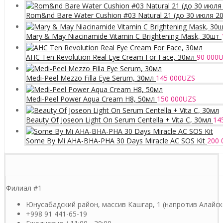
Rom&nd Bare Water Cushion #03 Natural 21 (до 30 июля 2
Mary & May Niacinamide Vitamin C Brightening Mask, 30шт
AHC Ten Revolution Real Eye Cream For Face, 30мл
90 000
U
Medi-Peel Mezzo Filla Eye Serum, 30мл
145 000
UZS
Medi-Peel Power Aqua Cream H8, 50мл
150 000
UZS
Beauty Of Joseon Light On Serum Centella + Vita C, 30мл
14
Some By Mi AHA-BHA-PHA 30 Days Miracle AC SOS Kit
200 
Филиал #1
Юнусабадский район, массив Кашгар, 1 (напротив Алайск
+998 91 441-65-19