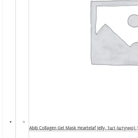
Abib Collagen Gel Mask Heartelaf Jelly, 1шт (штучно)