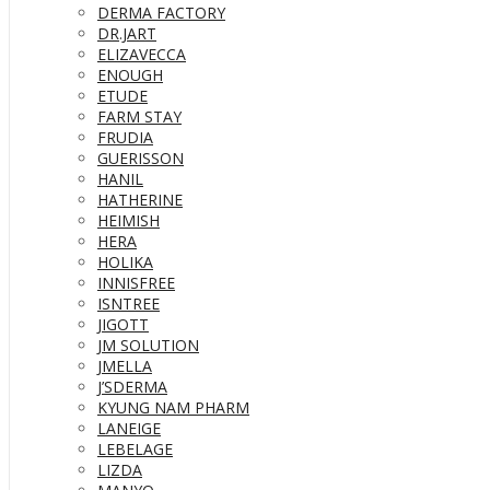
DERMA FACTORY
DR.JART
ELIZAVECCA
ENOUGH
ETUDE
FARM STAY
FRUDIA
GUERISSON
HANIL
HATHERINE
HEIMISH
HERA
HOLIKA
INNISFREE
ISNTREE
JIGOTT
JM SOLUTION
JMELLA
J’SDERMA
KYUNG NAM PHARM
LANEIGE
LEBELAGE
LIZDA