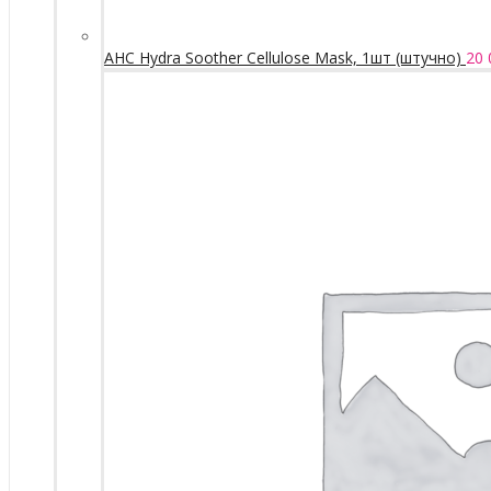
AHC Hydra Soother Cellulose Mask, 1шт (штучно)
20 