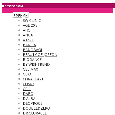
Категории
БРЕНДЫ
3W CLINIC
AGE 20’s
AHC
ANUA
AXIS-Y
BANILA
BANOBAGI
BEAUTY OF JOSEON
BIODANCE
BY WISHTREND
CELIMAX
CLIO
CORALHAZE
COSRX
CP-1
DABO
D’ALBA
DEOPROCE
DOUBLE&ZERO
DR.CEURACLE