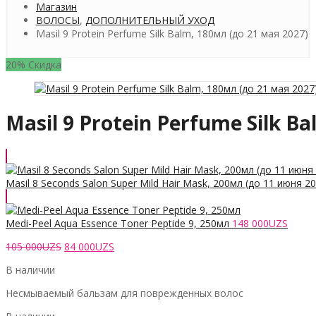
Магазин
ВОЛОСЫ
,
ДОПОЛНИТЕЛЬНЫЙ УХОД
Masil 9 Protein Perfume Silk Balm, 180мл (до 21 мая 2027)
20% Скидка
Masil 9 Protein Perfume Silk B
Masil 8 Seconds Salon Super Mild Hair Mask, 200мл (до 11 июня 2
Medi-Peel Aqua Essence Toner Peptide 9, 250мл
148 000
UZS
Первоначальная
Текущая
105 000
UZS
84 000
UZS
цена
цена:
В наличии
составляла
84
105
000UZS.
Несмываемый бальзам для поврежденных волос
000UZS.