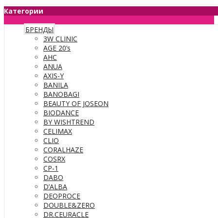
Категории
БРЕНДЫ
3W CLINIC
AGE 20’s
AHC
ANUA
AXIS-Y
BANILA
BANOBAGI
BEAUTY OF JOSEON
BIODANCE
BY WISHTREND
CELIMAX
CLIO
CORALHAZE
COSRX
CP-1
DABO
D’ALBA
DEOPROCE
DOUBLE&ZERO
DR.CEURACLE