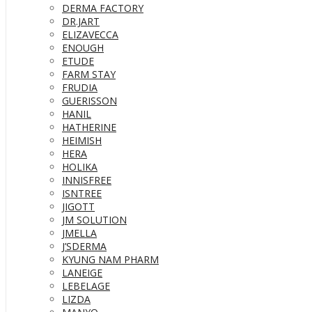
DERMA FACTORY
DR.JART
ELIZAVECCA
ENOUGH
ETUDE
FARM STAY
FRUDIA
GUERISSON
HANIL
HATHERINE
HEIMISH
HERA
HOLIKA
INNISFREE
ISNTREE
JIGOTT
JM SOLUTION
JMELLA
J’SDERMA
KYUNG NAM PHARM
LANEIGE
LEBELAGE
LIZDA