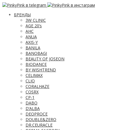
БРЕНДЫ
3W CLINIC
AGE 20’s
AHC
ANUA
AXIS-Y
BANILA
BANOBAGI
BEAUTY OF JOSEON
BIODANCE
BY WISHTREND
CELIMAX
CLIO
CORALHAZE
COSRX
CP-1
DABO
D’ALBA
DEOPROCE
DOUBLE&ZERO
DR.CEURACLE