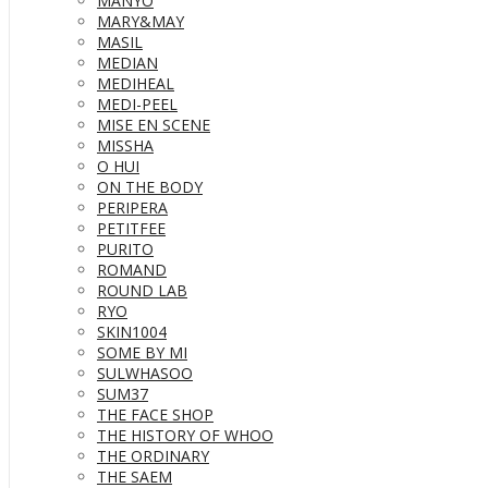
MANYO
MARY&MAY
MASIL
MEDIAN
MEDIHEAL
MEDI-PEEL
MISE EN SCENE
MISSHA
O HUI
ON THE BODY
PERIPERA
PETITFEE
PURITO
ROMAND
ROUND LAB
RYO
SKIN1004
SOME BY MI
SULWHASOO
SUM37
THE FACE SHOP
THE HISTORY OF WHOO
THE ORDINARY
THE SAEM