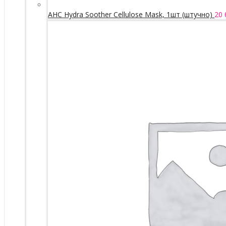
AHC Hydra Soother Cellulose Mask, 1шт (штучно)
20 