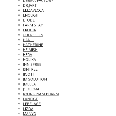
DERMA FACTORY
DR.JART
ELIZAVECCA
ENOUGH
ETUDE
FARM STAY
FRUDIA
GUERISSON
HANIL
HATHERINE
HEIMISH
HERA
HOLIKA
INNISFREE
ISNTREE
JIGOTT
JM SOLUTION
JMELLA
J’SDERMA
KYUNG NAM PHARM
LANEIGE
LEBELAGE
LIZDA
MANYO