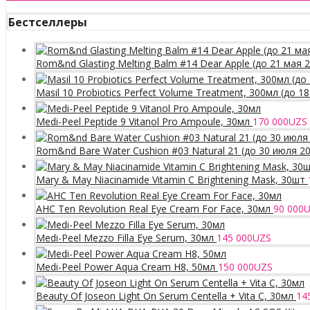
Бестселлеры
Rom&nd Glasting Melting Balm #14 Dear Apple (до 21 мая 
Masil 10 Probiotics Perfect Volume Treatment, 300мл (до 1
Medi-Peel Peptide 9 Vitanol Pro Ampoule, 30мл
170 000
UZS
Rom&nd Bare Water Cushion #03 Natural 21 (до 30 июля 2
Mary & May Niacinamide Vitamin C Brightening Mask, 30шт
AHC Ten Revolution Real Eye Cream For Face, 30мл
90 000
U
Medi-Peel Mezzo Filla Eye Serum, 30мл
145 000
UZS
Medi-Peel Power Aqua Cream H8, 50мл
150 000
UZS
Beauty Of Joseon Light On Serum Centella + Vita C, 30мл
14