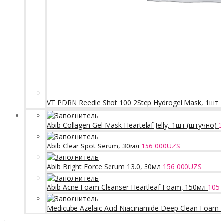
VT PDRN Reedle Shot 100 2Step Hydrogel Mask, 1шт
Abib Collagen Gel Mask Heartelaf Jelly, 1шт (штучно)
Abib Clear Spot Serum, 30мл
156 000
UZS
Abib Bright Force Serum 13.0, 30мл
156 000
UZS
Abib Acne Foam Cleanser Heartleaf Foam, 150мл
105
Medicube Azelaic Acid Niacinamide Deep Clean Foam 