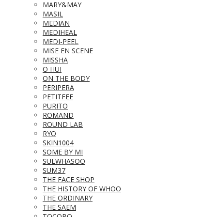
MARY&MAY
MASIL
MEDIAN
MEDIHEAL
MEDI-PEEL
MISE EN SCENE
MISSHA
O HUI
ON THE BODY
PERIPERA
PETITFEE
PURITO
ROMAND
ROUND LAB
RYO
SKIN1004
SOME BY MI
SULWHASOO
SUM37
THE FACE SHOP
THE HISTORY OF WHOO
THE ORDINARY
THE SAEM
TOCOBO