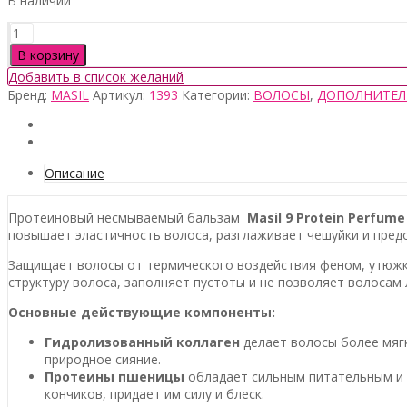
В наличии
Количество
товара
В корзину
Masil
Добавить в список желаний
9
Бренд:
MASIL
Артикул:
1393
Категории:
ВОЛОСЫ
,
ДОПОЛНИТЕЛ
Protein
Perfume
Silk
Balm,
180мл
Описание
(до
21
Протеиновый несмываемый бальзам
Masil
9 Protein Perfume 
мая
повышает эластичность волоса, разглаживает чешуйки и пред
2027)
Защищает волосы от термического воздействия феном, утюжко
структуру волоса, заполняет пустоты и не позволяет волосам
Основные действующие компоненты:
Гидролизованный коллаген
делает волосы более мягк
природное сияние.
Протеины пшеницы
обладает сильным питательным и 
кончиков, придает им силу и блеск.