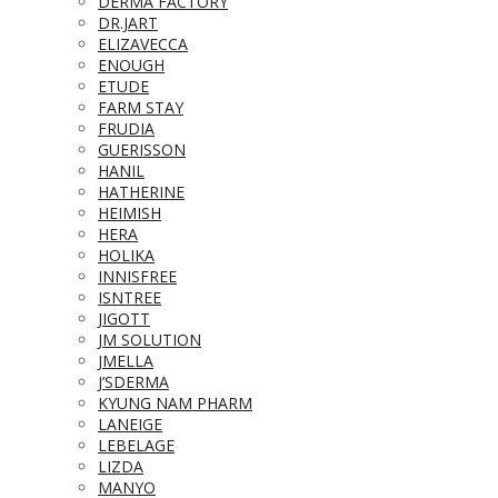
DERMA FACTORY
DR.JART
ELIZAVECCA
ENOUGH
ETUDE
FARM STAY
FRUDIA
GUERISSON
HANIL
HATHERINE
HEIMISH
HERA
HOLIKA
INNISFREE
ISNTREE
JIGOTT
JM SOLUTION
JMELLA
J’SDERMA
KYUNG NAM PHARM
LANEIGE
LEBELAGE
LIZDA
MANYO