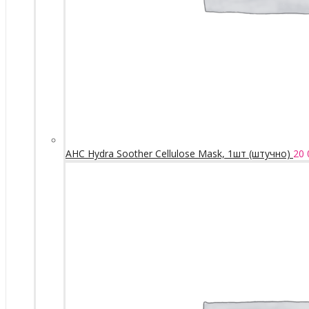
AHC Hydra Soother Cellulose Mask, 1шт (штучно)
20 