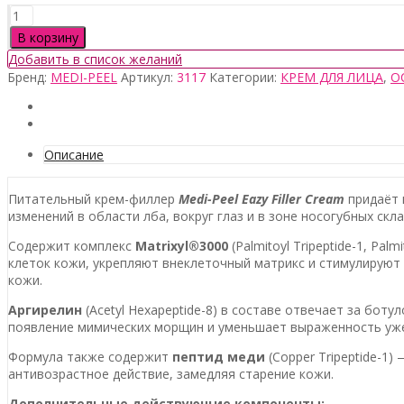
Количество
товара
В корзину
Medi-
Добавить в список желаний
Peel
Бренд:
MEDI-PEEL
Артикул:
3117
Категории:
КРЕМ ДЛЯ ЛИЦА
,
О
Eazy
Filler
Cream,
50гр
Описание
Питательный крем-филлер
Medi-Peel Eazy Filler Cream
придаёт 
изменений в области лба, вокруг глаз и в зоне носогубных скла
Содержит комплекс
Matrixyl®3000
(Palmitoyl Tripeptide-1, P
клеток кожи, укрепляют внеклеточный матрикс и стимулируют
кожи.
Аргирелин
(Acetyl Hexapeptide-8) в составе отвечает за бо
появление мимических морщин и уменьшает выраженность уж
Формула также содержит
пептид меди
(Copper Tripeptide-1
антивозрастное действие, замедляя старение кожи.
Дополнительные действующие компоненты: