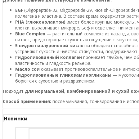
EGF
(Oligopeptide-32, Oligopeptide-29, Rice sh-Oligopep
коллагена и эластина. В составе крема содержится раст
PHA (глюконолактон)
имеет более крупные молекулы, 
клетки, выравнивает микрорельеф и осветляет пигмента
Blue Complex
— растительный комплекс из лаванды, вас
питает, предотвращает сухость и ощущение стянутости,
5 видов гиалуроновой кислоты
обладают способность
устраняют сухость и чувство стянутости, поддерживают 
Гидролизованный коллаген
проникает глубже, чем об
эластичность и гладкость рельефа.
Масло сои
оказывает противовоспалительное и антиокс
Гидролизованные гликозаминогликаны
— мукополис
борются с сухостью и раздражением.
Подходит
для нормальной, комбинированной и сухой кож
Способ применения:
после умывания, тонизирования и испол
Новинки