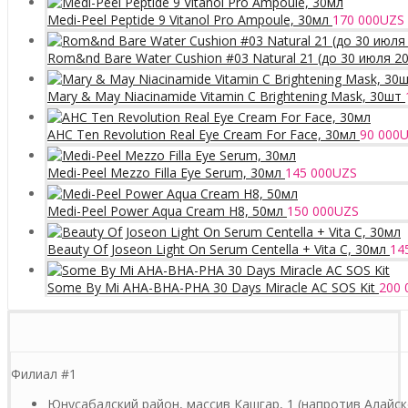
Medi-Peel Peptide 9 Vitanol Pro Ampoule, 30мл
170 000
UZS
Rom&nd Bare Water Cushion #03 Natural 21 (до 30 июля 2
Mary & May Niacinamide Vitamin C Brightening Mask, 30шт
AHC Ten Revolution Real Eye Cream For Face, 30мл
90 000
U
Medi-Peel Mezzo Filla Eye Serum, 30мл
145 000
UZS
Medi-Peel Power Aqua Cream H8, 50мл
150 000
UZS
Beauty Of Joseon Light On Serum Centella + Vita C, 30мл
14
Some By Mi AHA-BHA-PHA 30 Days Miracle AC SOS Kit
200 
Филиал #1
Юнусабадский район, массив Кашгар, 1 (напротив Алайск