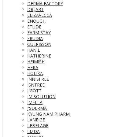
DERMA FACTORY
DR.JART
ELIZAVECCA
ENOUGH
ETUDE
FARM STAY
FRUDIA
GUERISSON
HANIL
HATHERINE
HEIMISH
HERA
HOLIKA
INNISFREE
ISNTREE
JIGOTT
JM SOLUTION
JMELLA
J’SDERMA
KYUNG NAM PHARM
LANEIGE
LEBELAGE
LIZDA