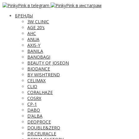
БРЕНДЫ
3W CLINIC
AGE 20’s
AHC
ANUA
AXIS-Y
BANILA
BANOBAGI
BEAUTY OF JOSEON
BIODANCE
BY WISHTREND
CELIMAX
CLIO
CORALHAZE
COSRX
CP-1
DABO
D’ALBA
DEOPROCE
DOUBLE&ZERO
DR.CEURACLE