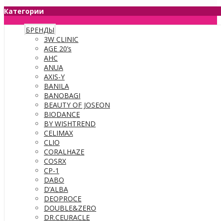
Категории
БРЕНДЫ
3W CLINIC
AGE 20’s
AHC
ANUA
AXIS-Y
BANILA
BANOBAGI
BEAUTY OF JOSEON
BIODANCE
BY WISHTREND
CELIMAX
CLIO
CORALHAZE
COSRX
CP-1
DABO
D’ALBA
DEOPROCE
DOUBLE&ZERO
DR.CEURACLE