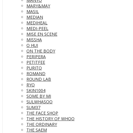
MANYO
MARY&MAY
MASIL
MEDIAN
MEDIHEAL
MEDI-PEEL
MISE EN SCENE
MISSHA
O HUI
ON THE BODY
PERIPERA
PETITFEE
PURITO
ROMAND
ROUND LAB
RYO
SKIN1004
SOME BY MI
SULWHASOO
SUM37
THE FACE SHOP
THE HISTORY OF WHOO
THE ORDINARY
THE SAEM