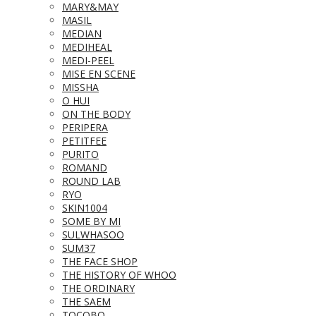
MARY&MAY
MASIL
MEDIAN
MEDIHEAL
MEDI-PEEL
MISE EN SCENE
MISSHA
O HUI
ON THE BODY
PERIPERA
PETITFEE
PURITO
ROMAND
ROUND LAB
RYO
SKIN1004
SOME BY MI
SULWHASOO
SUM37
THE FACE SHOP
THE HISTORY OF WHOO
THE ORDINARY
THE SAEM
TOCOBO