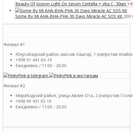
Beauty Of Joseon Light On Serum Centella + Vita C, 30мл
14
Some By Mi AHA-BHA-PHA 30 Days Miracle AC SOS Kit
200 
Филиал #1
Юнусабадский район, массив Кашгар, 1 (напротив Алайск
+998 91 441-65-19
Ежедневно / 11:00 - 20:00
Филиал #2
Мирабадский район, улица Авлиё-Ота, 2 (напротив Госпи
+998 99 431 65 19
Ежедневно / 11:00 - 20:00