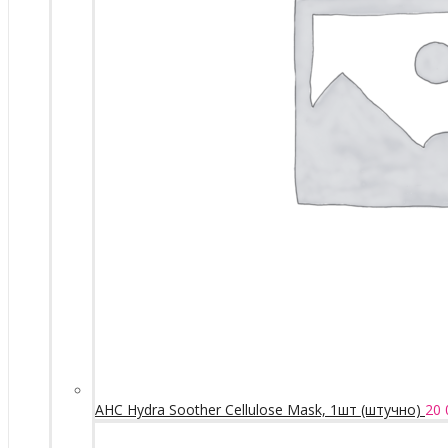
AHC Hydra Soother Cellulose Mask, 1шт (штучно)
20 