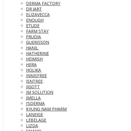
DERMA FACTORY
DR.JART
ELIZAVECCA
ENOUGH
ETUDE
FARM STAY
FRUDIA
GUERISSON
HANIL
HATHERINE
HEIMISH
HERA
HOLIKA
INNISFREE
ISNTREE
JIGOTT
JM SOLUTION
JMELLA
J’SDERMA
KYUNG NAM PHARM
LANEIGE
LEBELAGE
LIZDA