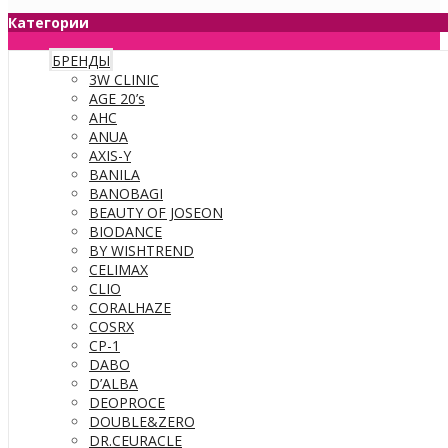
Категории
БРЕНДЫ
3W CLINIC
AGE 20’s
AHC
ANUA
AXIS-Y
BANILA
BANOBAGI
BEAUTY OF JOSEON
BIODANCE
BY WISHTREND
CELIMAX
CLIO
CORALHAZE
COSRX
CP-1
DABO
D’ALBA
DEOPROCE
DOUBLE&ZERO
DR.CEURACLE