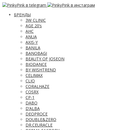
БРЕНДЫ
3W CLINIC
AGE 20’s
AHC
ANUA
AXIS-Y
BANILA
BANOBAGI
BEAUTY OF JOSEON
BIODANCE
BY WISHTREND
CELIMAX
CLIO
CORALHAZE
COSRX
CP-1
DABO
D’ALBA
DEOPROCE
DOUBLE&ZERO
DR.CEURACLE