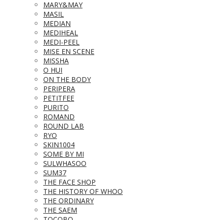
MARY&MAY
MASIL
MEDIAN
MEDIHEAL
MEDI-PEEL
MISE EN SCENE
MISSHA
O HUI
ON THE BODY
PERIPERA
PETITFEE
PURITO
ROMAND
ROUND LAB
RYO
SKIN1004
SOME BY MI
SULWHASOO
SUM37
THE FACE SHOP
THE HISTORY OF WHOO
THE ORDINARY
THE SAEM
TOCOBO