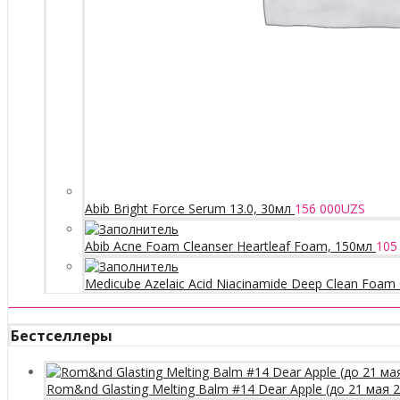
Abib Bright Force Serum 13.0, 30мл
156 000
UZS
Abib Acne Foam Cleanser Heartleaf Foam, 150мл
105
Medicube Azelaic Acid Niacinamide Deep Clean Foam 
Бестселлеры
Rom&nd Glasting Melting Balm #14 Dear Apple (до 21 мая 