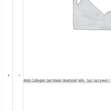
Abib Collagen Gel Mask Heartelaf Jelly, 1шт (штучно)