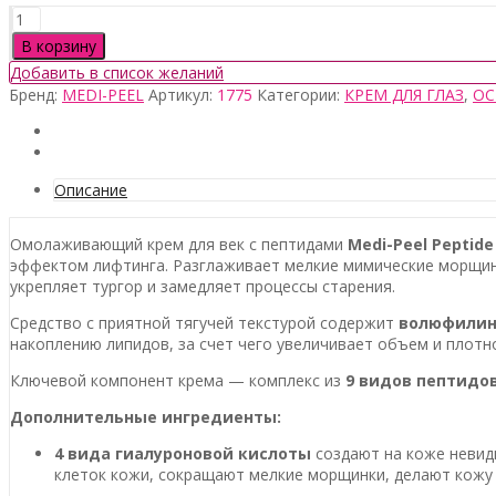
Количество
товара
В корзину
Medi-
Добавить в список желаний
Peel
Бренд:
MEDI-PEEL
Артикул:
1775
Категории:
КРЕМ ДЛЯ ГЛАЗ
,
ОС
Eye
Hyaluronic
Volumy
Eye
Cream,
Описание
40мл
Омолаживающий крем для век с пептидами
Medi-Peel Peptide
эффектом лифтинга. Разглаживает мелкие мимические морщинк
укрепляет тургор и замедляет процессы старения.
Средство с приятной тягучей текстурой содержит
волюфили
накоплению липидов, за счет чего увеличивает объем и плотн
Ключевой компонент крема — комплекс из
9 видов пептидов
Дополнительные ингредиенты:
4 вида гиалуроновой кислоты
создают на коже невид
клеток кожи, сокращают мелкие морщинки, делают кожу 