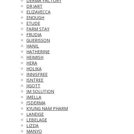
DERMA FACTORY
DR.JART
ELIZAVECCA
ENOUGH
ETUDE
FARM STAY
FRUDIA
GUERISSON
HANIL
HATHERINE
HEIMISH
HERA
HOLIKA
INNISFREE
ISNTREE
JIGOTT
JM SOLUTION
JMELLA
J’SDERMA
KYUNG NAM PHARM
LANEIGE
LEBELAGE
LIZDA
MANYO