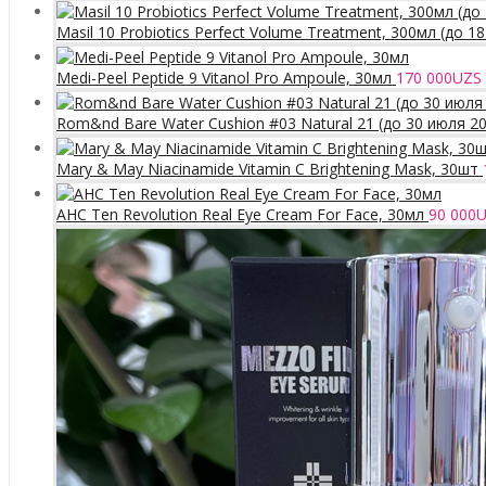
Masil 10 Probiotics Perfect Volume Treatment, 300мл (до 1
Medi-Peel Peptide 9 Vitanol Pro Ampoule, 30мл
170 000
UZS
Rom&nd Bare Water Cushion #03 Natural 21 (до 30 июля 2
Mary & May Niacinamide Vitamin C Brightening Mask, 30шт
AHC Ten Revolution Real Eye Cream For Face, 30мл
90 000
U