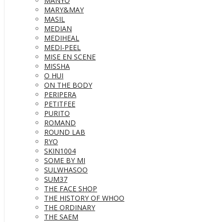
MANYO
MARY&MAY
MASIL
MEDIAN
MEDIHEAL
MEDI-PEEL
MISE EN SCENE
MISSHA
O HUI
ON THE BODY
PERIPERA
PETITFEE
PURITO
ROMAND
ROUND LAB
RYO
SKIN1004
SOME BY MI
SULWHASOO
SUM37
THE FACE SHOP
THE HISTORY OF WHOO
THE ORDINARY
THE SAEM