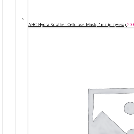
AHC Hydra Soother Cellulose Mask, 1шт (штучно)
20 