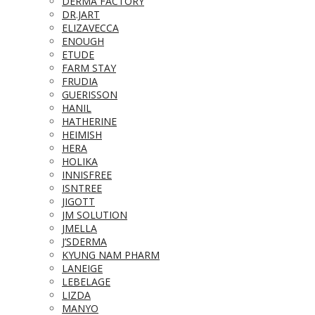
DERMA FACTORY
DR.JART
ELIZAVECCA
ENOUGH
ETUDE
FARM STAY
FRUDIA
GUERISSON
HANIL
HATHERINE
HEIMISH
HERA
HOLIKA
INNISFREE
ISNTREE
JIGOTT
JM SOLUTION
JMELLA
J’SDERMA
KYUNG NAM PHARM
LANEIGE
LEBELAGE
LIZDA
MANYO