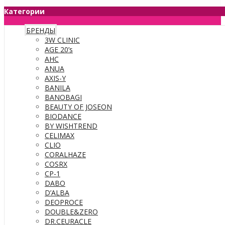
Категории
БРЕНДЫ
3W CLINIC
AGE 20’s
AHC
ANUA
AXIS-Y
BANILA
BANOBAGI
BEAUTY OF JOSEON
BIODANCE
BY WISHTREND
CELIMAX
CLIO
CORALHAZE
COSRX
CP-1
DABO
D’ALBA
DEOPROCE
DOUBLE&ZERO
DR.CEURACLE