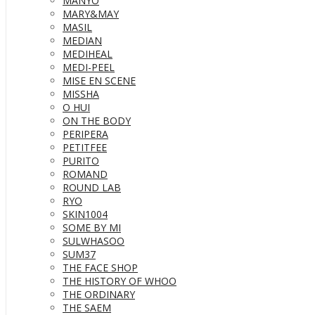
MANYO
MARY&MAY
MASIL
MEDIAN
MEDIHEAL
MEDI-PEEL
MISE EN SCENE
MISSHA
O HUI
ON THE BODY
PERIPERA
PETITFEE
PURITO
ROMAND
ROUND LAB
RYO
SKIN1004
SOME BY MI
SULWHASOO
SUM37
THE FACE SHOP
THE HISTORY OF WHOO
THE ORDINARY
THE SAEM