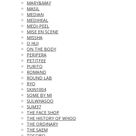
MARY&MAY
MASIL
MEDIAN
MEDIHEAL
MEDI-PEEL
MISE EN SCENE
MISSHA
O HUI
ON THE BODY
PERIPERA
PETITFEE
PURITO
ROMAND
ROUND LAB
RYO
SKIN1004
SOME BY MI
SULWHASOO
SUM37
THE FACE SHOP
THE HISTORY OF WHOO
THE ORDINARY
THE SAEM
TOCOBO