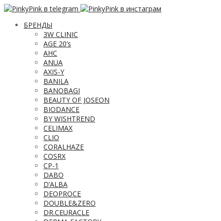
БРЕНДЫ
3W CLINIC
AGE 20’s
AHC
ANUA
AXIS-Y
BANILA
BANOBAGI
BEAUTY OF JOSEON
BIODANCE
BY WISHTREND
CELIMAX
CLIO
CORALHAZE
COSRX
CP-1
DABO
D’ALBA
DEOPROCE
DOUBLE&ZERO
DR.CEURACLE