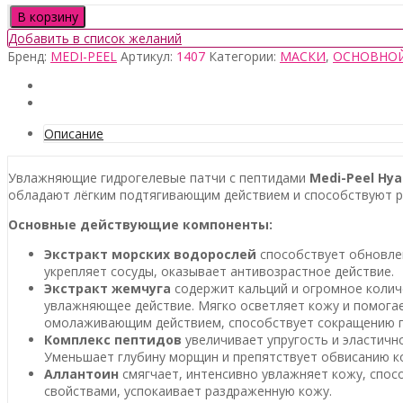
Количество
В корзину
товара
Добавить в список желаний
Medi-
Бренд:
MEDI-PEEL
Артикул:
1407
Категории:
МАСКИ
,
ОСНОВНОЙ
Peel
Hyaluron
Aqua
Peptide
9
Описание
Ampoule
Eye
Увлажняющие гидрогелевые патчи с пептидами
Medi-Peel Hya
Patch
обладают лёгким подтягивающим действием и способствуют 
Основные действующие компоненты:
Экстракт морских водорослей
способствует обновлен
укрепляет сосуды, оказывает антивозрастное действие.
Экстракт жемчуга
содержит кальций и огромное колич
увлажняющее действие. Мягко осветляет кожу и помогае
омолаживающим действием, способствует сокращению г
Комплекс пептидов
увеличивает упругость и эластичн
Уменьшает глубину морщин и препятствует обвисанию к
Аллантоин
смягчает, интенсивно увлажняет кожу, спо
свойствами, успокаивает раздраженную кожу.