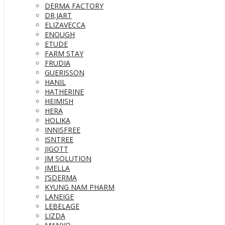
DERMA FACTORY
DR.JART
ELIZAVECCA
ENOUGH
ETUDE
FARM STAY
FRUDIA
GUERISSON
HANIL
HATHERINE
HEIMISH
HERA
HOLIKA
INNISFREE
ISNTREE
JIGOTT
JM SOLUTION
JMELLA
J’SDERMA
KYUNG NAM PHARM
LANEIGE
LEBELAGE
LIZDA