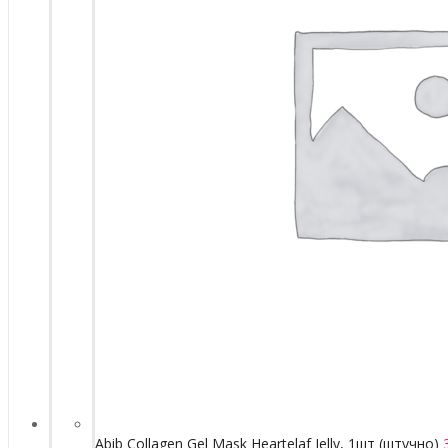
Abib Collagen Gel Mask Heartelaf Jelly, 1шт (штучно)