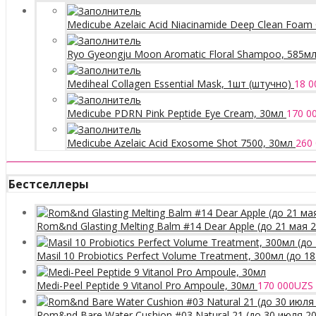
Medicube Azelaic Acid Niacinamide Deep Clean Foam 
Ryo Gyeongju Moon Aromatic Floral Shampoo, 585м
Mediheal Collagen Essential Mask, 1шт (штучно)
18 0
Medicube PDRN Pink Peptide Eye Cream, 30мл
170 0
Medicube Azelaic Acid Exosome Shot 7500, 30мл
260
Бестселлеры
Rom&nd Glasting Melting Balm #14 Dear Apple (до 21 мая 
Masil 10 Probiotics Perfect Volume Treatment, 300мл (до 1
Medi-Peel Peptide 9 Vitanol Pro Ampoule, 30мл
170 000
UZS
Rom&nd Bare Water Cushion #03 Natural 21 (до 30 июля 2