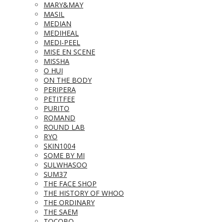
MARY&MAY
MASIL
MEDIAN
MEDIHEAL
MEDI-PEEL
MISE EN SCENE
MISSHA
O HUI
ON THE BODY
PERIPERA
PETITFEE
PURITO
ROMAND
ROUND LAB
RYO
SKIN1004
SOME BY MI
SULWHASOO
SUM37
THE FACE SHOP
THE HISTORY OF WHOO
THE ORDINARY
THE SAEM
TOCOBO