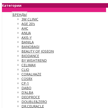
Категории
БРЕНДЫ
3W CLINIC
AGE 20’s
AHC
ANUA
AXIS-Y
BANILA
BANOBAGI
BEAUTY OF JOSEON
BIODANCE
BY WISHTREND
CELIMAX
CLIO
CORALHAZE
COSRX
CP-1
DABO
D’ALBA
DEOPROCE
DOUBLE&ZERO
DR.CEURACLE