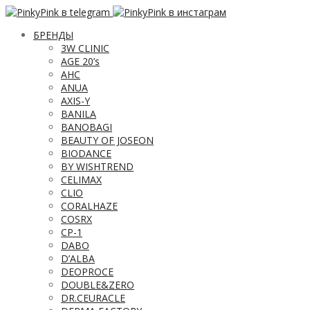
БРЕНДЫ
3W CLINIC
AGE 20’s
AHC
ANUA
AXIS-Y
BANILA
BANOBAGI
BEAUTY OF JOSEON
BIODANCE
BY WISHTREND
CELIMAX
CLIO
CORALHAZE
COSRX
CP-1
DABO
D’ALBA
DEOPROCE
DOUBLE&ZERO
DR.CEURACLE