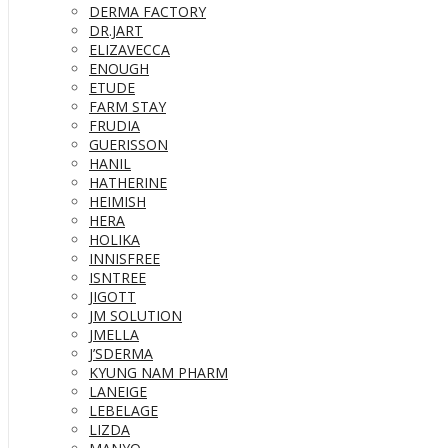
DERMA FACTORY
DR.JART
ELIZAVECCA
ENOUGH
ETUDE
FARM STAY
FRUDIA
GUERISSON
HANIL
HATHERINE
HEIMISH
HERA
HOLIKA
INNISFREE
ISNTREE
JIGOTT
JM SOLUTION
JMELLA
J’SDERMA
KYUNG NAM PHARM
LANEIGE
LEBELAGE
LIZDA