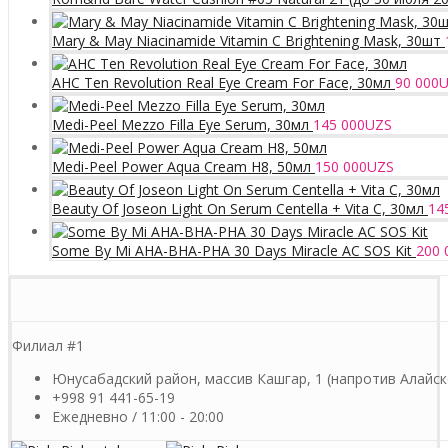
Mary & May Niacinamide Vitamin C Brightening Mask, 30шт
AHC Ten Revolution Real Eye Cream For Face, 30мл
90 000
U
Medi-Peel Mezzo Filla Eye Serum, 30мл
145 000
UZS
Medi-Peel Power Aqua Cream H8, 50мл
150 000
UZS
Beauty Of Joseon Light On Serum Centella + Vita C, 30мл
14
Some By Mi AHA-BHA-PHA 30 Days Miracle AC SOS Kit
200 
Филиал #1
Юнусабадский район, массив Кашгар, 1 (напротив Алайск
+998 91 441-65-19
Ежедневно / 11:00 - 20:00