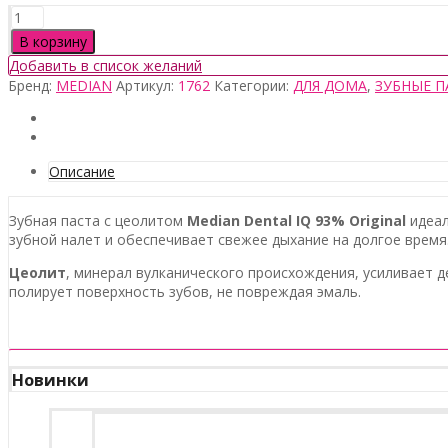
Количество
товара
В корзину
Median
Добавить в список желаний
Dental
Бренд:
MEDIAN
Артикул:
1762
Категории:
ДЛЯ ДОМА
,
ЗУБНЫЕ П
IQ
93%
Original,
120гр
Описание
Зубная паста с цеолитом
Median Dental IQ 93% Original
идеал
зубной налет и обеспечивает свежее дыхание на долгое время
Цеолит
, минерал вулканического происхождения, усиливае
полирует поверхность зубов, не повреждая эмаль.
Новинки