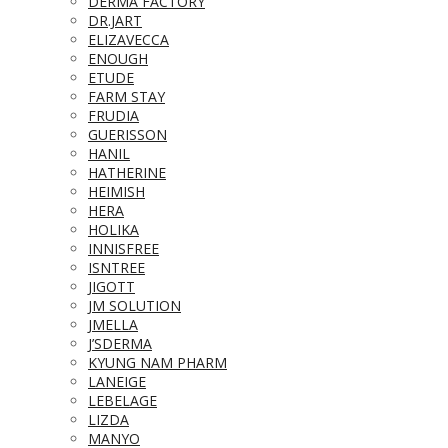
DERMA FACTORY
DR.JART
ELIZAVECCA
ENOUGH
ETUDE
FARM STAY
FRUDIA
GUERISSON
HANIL
HATHERINE
HEIMISH
HERA
HOLIKA
INNISFREE
ISNTREE
JIGOTT
JM SOLUTION
JMELLA
J’SDERMA
KYUNG NAM PHARM
LANEIGE
LEBELAGE
LIZDA
MANYO