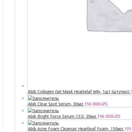
Abib Collagen Gel Mask Heartelaf Jelly, 1шт (штучно)
Abib Clear Spot Serum, 30мл
156 000
UZS
Abib Bright Force Serum 13.0, 30мл
156 000
UZS
Abib Acne Foam Cleanser Heartleaf Foam, 150мл
105