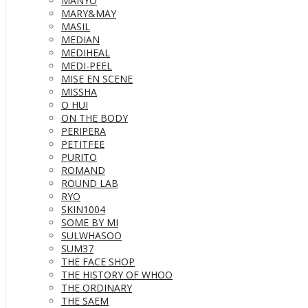
MANYO
MARY&MAY
MASIL
MEDIAN
MEDIHEAL
MEDI-PEEL
MISE EN SCENE
MISSHA
O HUI
ON THE BODY
PERIPERA
PETITFEE
PURITO
ROMAND
ROUND LAB
RYO
SKIN1004
SOME BY MI
SULWHASOO
SUM37
THE FACE SHOP
THE HISTORY OF WHOO
THE ORDINARY
THE SAEM