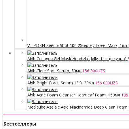
VT PDRN Reedle Shot 100 2Step Hydrogel Mask, 1шт
Abib Collagen Gel Mask Heartelaf Jelly, 1шт (штучно)
Abib Clear Spot Serum, 30мл
156 000
UZS
Abib Bright Force Serum 13.0, 30мл
156 000
UZS
Abib Acne Foam Cleanser Heartleaf Foam, 150мл
105
Medicube Azelaic Acid Niacinamide Deep Clean Foam 
Бестселлеры