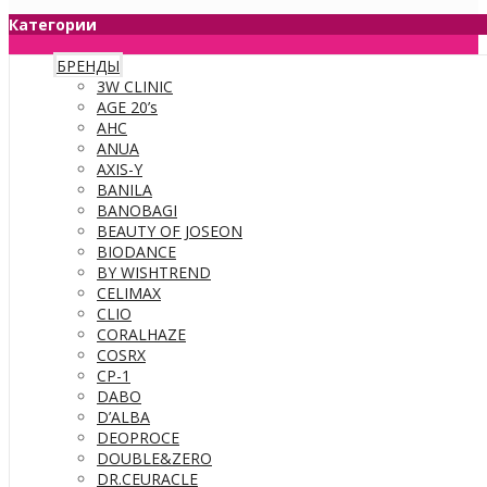
Категории
БРЕНДЫ
3W CLINIC
AGE 20’s
AHC
ANUA
AXIS-Y
BANILA
BANOBAGI
BEAUTY OF JOSEON
BIODANCE
BY WISHTREND
CELIMAX
CLIO
CORALHAZE
COSRX
CP-1
DABO
D’ALBA
DEOPROCE
DOUBLE&ZERO
DR.CEURACLE