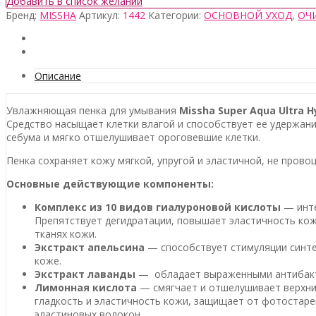
Добавить в список желаний
Бренд:
MISSHA
Артикул:
1442
Категории:
ОСНОВНОЙ УХОД
,
ОЧ
Описание
Увлажняющая пенка для умывания
Missha
Super Aqua Ultra H
Средство насыщает клетки влагой и способствует ее удержан
себума и мягко отшелушивает ороговевшие клетки.
Пенка сохраняет кожу мягкой, упругой и эластичной, не прово
Основные действующие компоненты:
Комплекс из 10 видов гиалуроновой кислоты
— инте
Препятствует дегидратации, повышает эластичность кож
тканях кожи.
Экстракт апельсина
— способствует стимуляции синте
коже.
Экстракт лаванды
— обладает выраженными антибакте
Лимонная кислота
— смягчает и отшелушивает верхни
гладкость и эластичность кожи, защищает от фотостаре
эластиновых волокон.