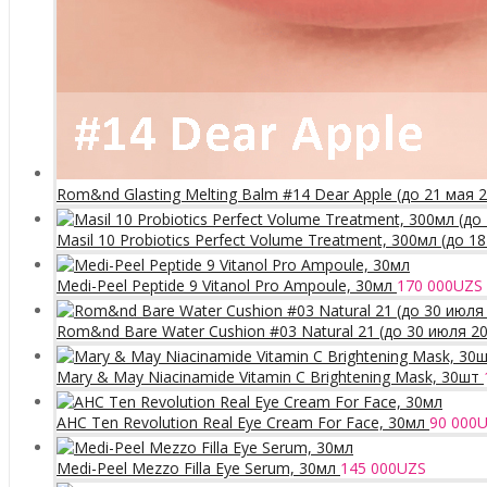
Rom&nd Glasting Melting Balm #14 Dear Apple (до 21 мая 
Masil 10 Probiotics Perfect Volume Treatment, 300мл (до 1
Medi-Peel Peptide 9 Vitanol Pro Ampoule, 30мл
170 000
UZS
Rom&nd Bare Water Cushion #03 Natural 21 (до 30 июля 2
Mary & May Niacinamide Vitamin C Brightening Mask, 30шт
AHC Ten Revolution Real Eye Cream For Face, 30мл
90 000
U
Medi-Peel Mezzo Filla Eye Serum, 30мл
145 000
UZS