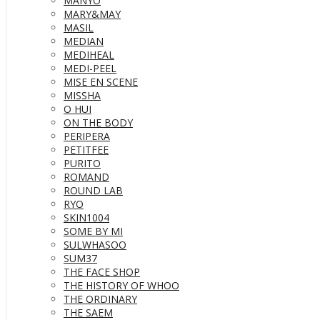
MANYO
MARY&MAY
MASIL
MEDIAN
MEDIHEAL
MEDI-PEEL
MISE EN SCENE
MISSHA
O HUI
ON THE BODY
PERIPERA
PETITFEE
PURITO
ROMAND
ROUND LAB
RYO
SKIN1004
SOME BY MI
SULWHASOO
SUM37
THE FACE SHOP
THE HISTORY OF WHOO
THE ORDINARY
THE SAEM