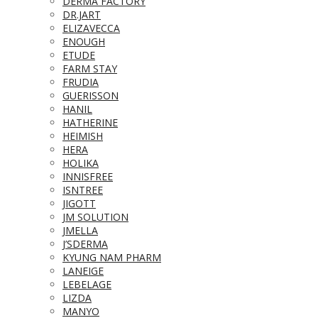
DERMA FACTORY
DR.JART
ELIZAVECCA
ENOUGH
ETUDE
FARM STAY
FRUDIA
GUERISSON
HANIL
HATHERINE
HEIMISH
HERA
HOLIKA
INNISFREE
ISNTREE
JIGOTT
JM SOLUTION
JMELLA
J’SDERMA
KYUNG NAM PHARM
LANEIGE
LEBELAGE
LIZDA
MANYO