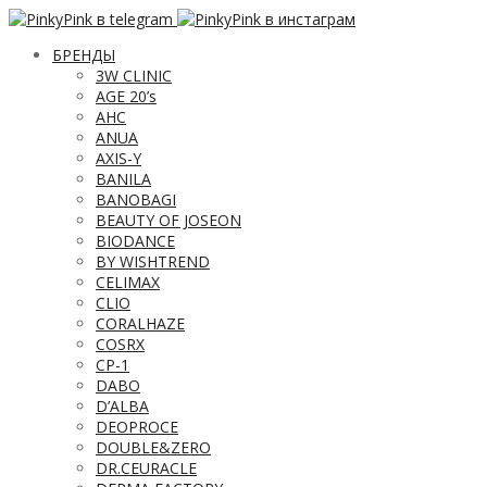
БРЕНДЫ
3W CLINIC
AGE 20’s
AHC
ANUA
AXIS-Y
BANILA
BANOBAGI
BEAUTY OF JOSEON
BIODANCE
BY WISHTREND
CELIMAX
CLIO
CORALHAZE
COSRX
CP-1
DABO
D’ALBA
DEOPROCE
DOUBLE&ZERO
DR.CEURACLE