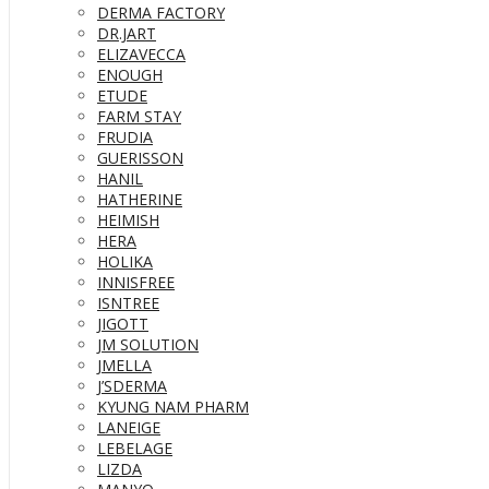
DERMA FACTORY
DR.JART
ELIZAVECCA
ENOUGH
ETUDE
FARM STAY
FRUDIA
GUERISSON
HANIL
HATHERINE
HEIMISH
HERA
HOLIKA
INNISFREE
ISNTREE
JIGOTT
JM SOLUTION
JMELLA
J’SDERMA
KYUNG NAM PHARM
LANEIGE
LEBELAGE
LIZDA