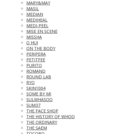
MARY&MAY
MASIL
MEDIAN
MEDIHEAL
MEDI-PEEL
MISE EN SCENE
MISSHA
O HUI
ON THE BODY
PERIPERA
PETITFEE
PURITO
ROMAND
ROUND LAB
RYO
SKIN1004
SOME BY MI
SULWHASOO
SUM37
THE FACE SHOP
THE HISTORY OF WHOO
THE ORDINARY
THE SAEM
TOCOBO