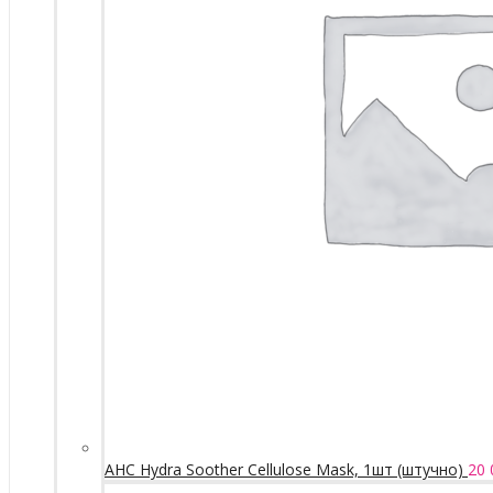
AHC Hydra Soother Cellulose Mask, 1шт (штучно)
20 