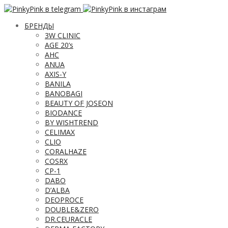
БРЕНДЫ
3W CLINIC
AGE 20’s
AHC
ANUA
AXIS-Y
BANILA
BANOBAGI
BEAUTY OF JOSEON
BIODANCE
BY WISHTREND
CELIMAX
CLIO
CORALHAZE
COSRX
CP-1
DABO
D’ALBA
DEOPROCE
DOUBLE&ZERO
DR.CEURACLE