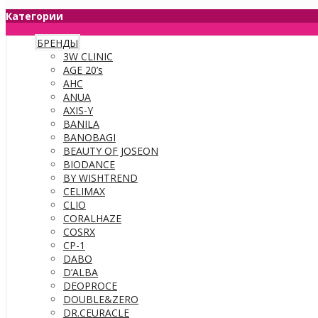
Категории
БРЕНДЫ
3W CLINIC
AGE 20’s
AHC
ANUA
AXIS-Y
BANILA
BANOBAGI
BEAUTY OF JOSEON
BIODANCE
BY WISHTREND
CELIMAX
CLIO
CORALHAZE
COSRX
CP-1
DABO
D’ALBA
DEOPROCE
DOUBLE&ZERO
DR.CEURACLE