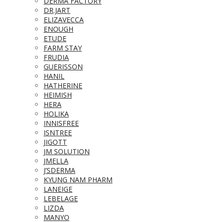
DERMA FACTORY
DR.JART
ELIZAVECCA
ENOUGH
ETUDE
FARM STAY
FRUDIA
GUERISSON
HANIL
HATHERINE
HEIMISH
HERA
HOLIKA
INNISFREE
ISNTREE
JIGOTT
JM SOLUTION
JMELLA
J’SDERMA
KYUNG NAM PHARM
LANEIGE
LEBELAGE
LIZDA
MANYO