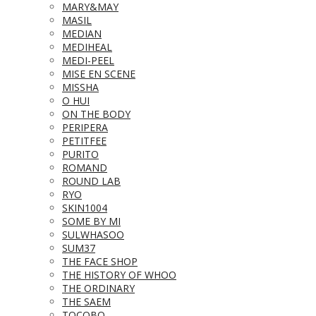
MARY&MAY
MASIL
MEDIAN
MEDIHEAL
MEDI-PEEL
MISE EN SCENE
MISSHA
O HUI
ON THE BODY
PERIPERA
PETITFEE
PURITO
ROMAND
ROUND LAB
RYO
SKIN1004
SOME BY MI
SULWHASOO
SUM37
THE FACE SHOP
THE HISTORY OF WHOO
THE ORDINARY
THE SAEM
TOCOBO