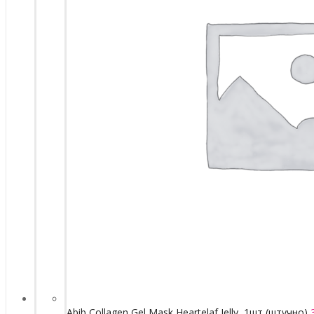
Abib Collagen Gel Mask Heartelaf Jelly, 1шт (штучно)