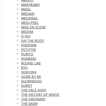
MANYO
MARY&MAY
MASIL
MEDIAN
MEDIHEAL
MEDI-PEEL
MISE EN SCENE
MISSHA
O HUI
ON THE BODY
PERIPERA
PETITFEE
PURITO
ROMAND
ROUND LAB
RYO
SKIN1004
SOME BY MI
SULWHASOO
SUM37
THE FACE SHOP
THE HISTORY OF WHOO
THE ORDINARY
THE SAEM