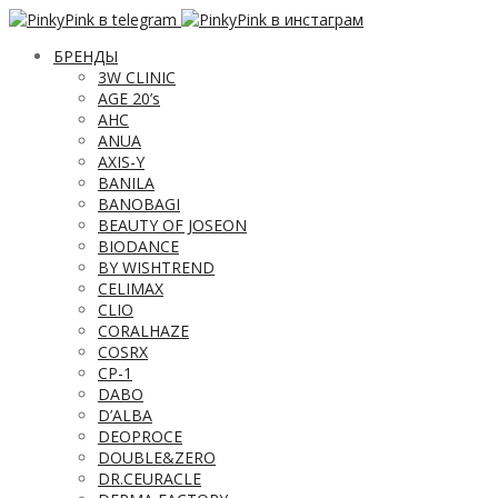
БРЕНДЫ
3W CLINIC
AGE 20’s
AHC
ANUA
AXIS-Y
BANILA
BANOBAGI
BEAUTY OF JOSEON
BIODANCE
BY WISHTREND
CELIMAX
CLIO
CORALHAZE
COSRX
CP-1
DABO
D’ALBA
DEOPROCE
DOUBLE&ZERO
DR.CEURACLE