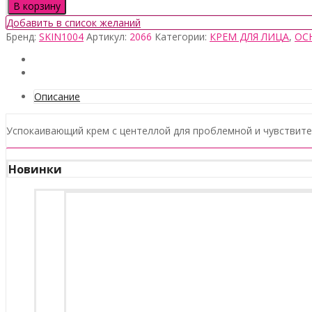
товара
В корзину
Skin1004
Добавить в список желаний
Madagascar
Бренд:
SKIN1004
Артикул:
2066
Категории:
КРЕМ ДЛЯ ЛИЦА
,
ОС
Centella
Cream,
75мл
Описание
Успокаивающий крем с центеллой для проблемной и чувствит
Новинки