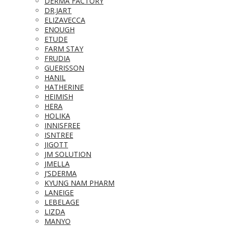
DERMA FACTORY
DR.JART
ELIZAVECCA
ENOUGH
ETUDE
FARM STAY
FRUDIA
GUERISSON
HANIL
HATHERINE
HEIMISH
HERA
HOLIKA
INNISFREE
ISNTREE
JIGOTT
JM SOLUTION
JMELLA
J’SDERMA
KYUNG NAM PHARM
LANEIGE
LEBELAGE
LIZDA
MANYO