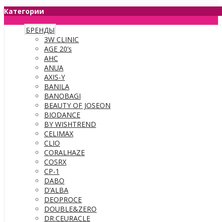
Категории
БРЕНДЫ
3W CLINIC
AGE 20’s
AHC
ANUA
AXIS-Y
BANILA
BANOBAGI
BEAUTY OF JOSEON
BIODANCE
BY WISHTREND
CELIMAX
CLIO
CORALHAZE
COSRX
CP-1
DABO
D’ALBA
DEOPROCE
DOUBLE&ZERO
DR.CEURACLE