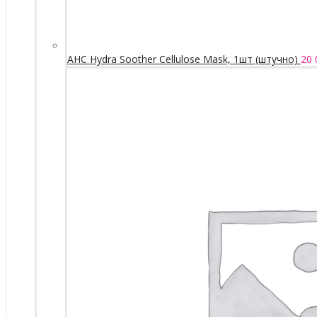
AHC Hydra Soother Cellulose Mask, 1шт (штучно)
20 