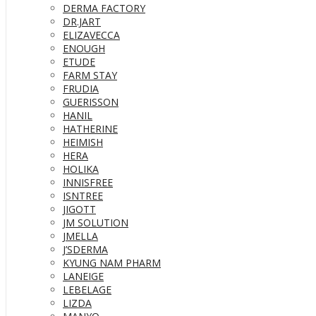
DERMA FACTORY
DR.JART
ELIZAVECCA
ENOUGH
ETUDE
FARM STAY
FRUDIA
GUERISSON
HANIL
HATHERINE
HEIMISH
HERA
HOLIKA
INNISFREE
ISNTREE
JIGOTT
JM SOLUTION
JMELLA
J’SDERMA
KYUNG NAM PHARM
LANEIGE
LEBELAGE
LIZDA