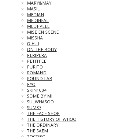
MARY&MAY
MASIL
MEDIAN
MEDIHEAL
MEDI-PEEL
MISE EN SCENE
MISSHA
O HUI
ON THE BODY
PERIPERA
PETITFEE
PURITO
ROMAND
ROUND LAB
RYO
SKIN1004
SOME BY MI
SULWHASOO
SUM37
THE FACE SHOP
THE HISTORY OF WHOO
THE ORDINARY
THE SAEM
TOCOBO