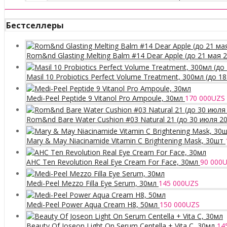
Бестселлеры
Rom&nd Glasting Melting Balm #14 Dear Apple (до 21 мая 
Masil 10 Probiotics Perfect Volume Treatment, 300мл (до 1
Medi-Peel Peptide 9 Vitanol Pro Ampoule, 30мл
170 000
UZS
Rom&nd Bare Water Cushion #03 Natural 21 (до 30 июля 2
Mary & May Niacinamide Vitamin C Brightening Mask, 30шт
AHC Ten Revolution Real Eye Cream For Face, 30мл
90 000
U
Medi-Peel Mezzo Filla Eye Serum, 30мл
145 000
UZS
Medi-Peel Power Aqua Cream H8, 50мл
150 000
UZS
Beauty Of Joseon Light On Serum Centella + Vita C, 30мл
14