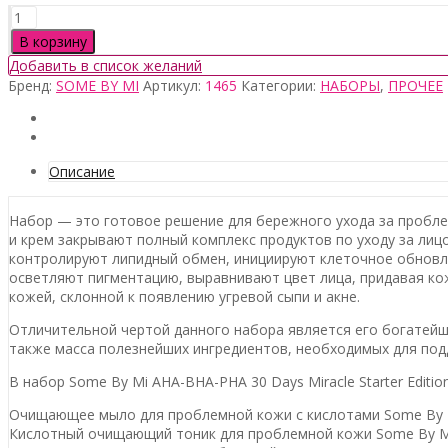
Количество
товара
В корзину
Some
Добавить в список желаний
By
Бренд:
SOME BY MI
Артикул:
1465
Категории:
НАБОРЫ
,
ПРОЧЕЕ
Mi
AHA-
BHA-
PHA
30
Описание
Days
Miracle
Набор — это готовое решение для бережного ухода за пробле
Starter
и крем закрывают полный комплекс продуктов по уходу за лиц
Kit
контролируют липидный обмен, инициируют клеточное обновле
осветляют пигментацию, выравнивают цвет лица, придавая ко
кожей, склонной к появлению угревой сыпи и акне.
Отличительной чертой данного набора является его богатейший
также масса полезнейших ингредиентов, необходимых для под
В набор Some By Mi AHA-BHA-PHA 30 Days Miracle Starter Editio
Очищающее мыло для проблемной кожи с кислотами Some By Mi 
Кислотный очищающий тоник для проблемной кожи Some By Mi 