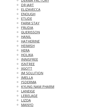
DERMA FACTORY
DR.JART
ELIZAVECCA
ENOUGH
ETUDE
FARM STAY
FRUDIA
GUERISSON
HANIL
HATHERINE
HEIMISH
HERA
HOLIKA
INNISFREE
ISNTREE
JIGOTT
JM SOLUTION
JMELLA
J’SDERMA
KYUNG NAM PHARM
LANEIGE
LEBELAGE
LIZDA
MANYO