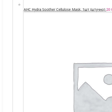
AHC Hydra Soother Cellulose Mask, 1шт (штучно)
20 