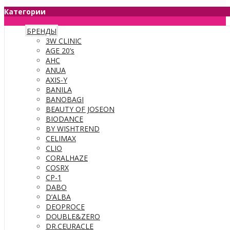
Категории
БРЕНДЫ
3W CLINIC
AGE 20’s
AHC
ANUA
AXIS-Y
BANILA
BANOBAGI
BEAUTY OF JOSEON
BIODANCE
BY WISHTREND
CELIMAX
CLIO
CORALHAZE
COSRX
CP-1
DABO
D’ALBA
DEOPROCE
DOUBLE&ZERO
DR.CEURACLE