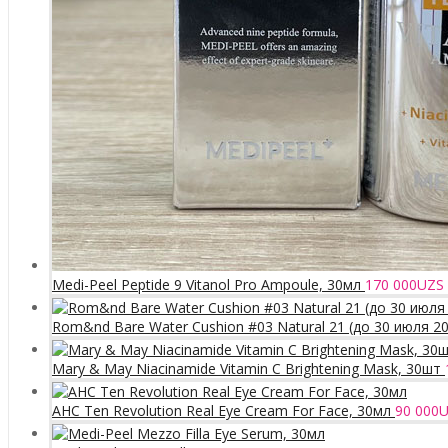
Medi-Peel Peptide 9 Vitanol Pro Ampoule, 30мл
170 000
UZS
Rom&nd Bare Water Cushion #03 Natural 21 (до 30 июля 2
Mary & May Niacinamide Vitamin C Brightening Mask, 30шт
AHC Ten Revolution Real Eye Cream For Face, 30мл
90 000
U