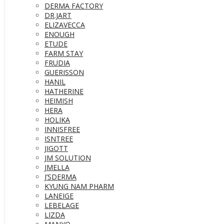
DERMA FACTORY
DR.JART
ELIZAVECCA
ENOUGH
ETUDE
FARM STAY
FRUDIA
GUERISSON
HANIL
HATHERINE
HEIMISH
HERA
HOLIKA
INNISFREE
ISNTREE
JIGOTT
JM SOLUTION
JMELLA
J’SDERMA
KYUNG NAM PHARM
LANEIGE
LEBELAGE
LIZDA