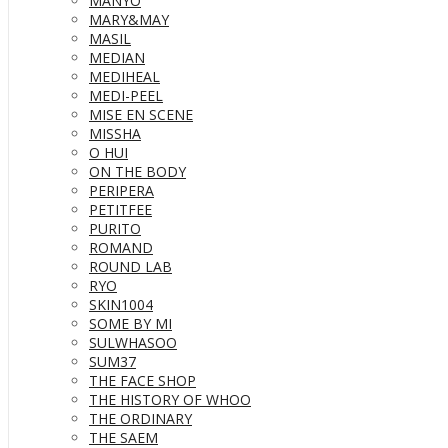
MANYO
MARY&MAY
MASIL
MEDIAN
MEDIHEAL
MEDI-PEEL
MISE EN SCENE
MISSHA
O HUI
ON THE BODY
PERIPERA
PETITFEE
PURITO
ROMAND
ROUND LAB
RYO
SKIN1004
SOME BY MI
SULWHASOO
SUM37
THE FACE SHOP
THE HISTORY OF WHOO
THE ORDINARY
THE SAEM