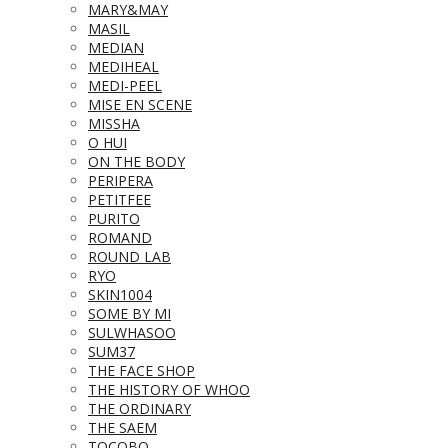
MARY&MAY
MASIL
MEDIAN
MEDIHEAL
MEDI-PEEL
MISE EN SCENE
MISSHA
O HUI
ON THE BODY
PERIPERA
PETITFEE
PURITO
ROMAND
ROUND LAB
RYO
SKIN1004
SOME BY MI
SULWHASOO
SUM37
THE FACE SHOP
THE HISTORY OF WHOO
THE ORDINARY
THE SAEM
TOCOBO