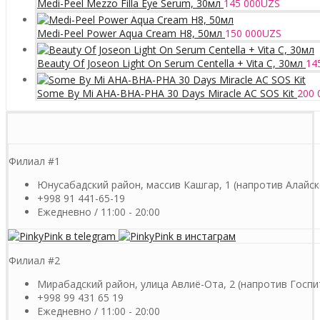
Medi-Peel Mezzo Filla Eye Serum, 30мл
145 000
UZS
Medi-Peel Power Aqua Cream H8, 50мл
150 000
UZS
Beauty Of Joseon Light On Serum Centella + Vita C, 30мл
14
Some By Mi AHA-BHA-PHA 30 Days Miracle AC SOS Kit
200 
Филиал #1
Юнусабадский район, массив Кашгар, 1 (напротив Алайск
+998 91 441-65-19
Ежедневно / 11:00 - 20:00
Филиал #2
Мирабадский район, улица Авлиё-Ота, 2 (напротив Госпи
+998 99 431 65 19
Ежедневно / 11:00 - 20:00