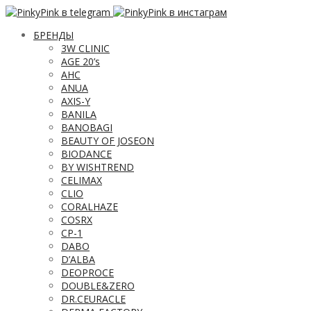
БРЕНДЫ
3W CLINIC
AGE 20’s
AHC
ANUA
AXIS-Y
BANILA
BANOBAGI
BEAUTY OF JOSEON
BIODANCE
BY WISHTREND
CELIMAX
CLIO
CORALHAZE
COSRX
CP-1
DABO
D’ALBA
DEOPROCE
DOUBLE&ZERO
DR.CEURACLE