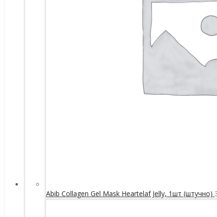
Abib Collagen Gel Mask Heartelaf Jelly, 1шт (штучно)