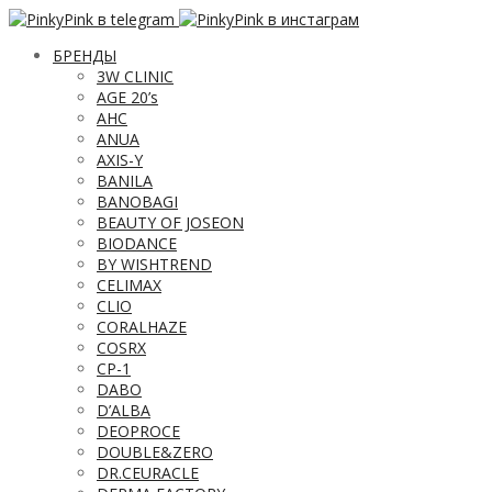
БРЕНДЫ
3W CLINIC
AGE 20’s
AHC
ANUA
AXIS-Y
BANILA
BANOBAGI
BEAUTY OF JOSEON
BIODANCE
BY WISHTREND
CELIMAX
CLIO
CORALHAZE
COSRX
CP-1
DABO
D’ALBA
DEOPROCE
DOUBLE&ZERO
DR.CEURACLE