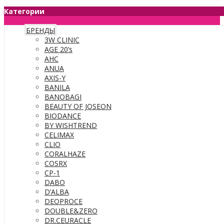
Категории
БРЕНДЫ
3W CLINIC
AGE 20’s
AHC
ANUA
AXIS-Y
BANILA
BANOBAGI
BEAUTY OF JOSEON
BIODANCE
BY WISHTREND
CELIMAX
CLIO
CORALHAZE
COSRX
CP-1
DABO
D’ALBA
DEOPROCE
DOUBLE&ZERO
DR.CEURACLE