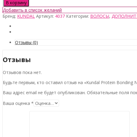
товара
В корзину
Kundal
Добавить в список желаний
Protein
Бренд:
KUNDAL
Артикул:
4037
Категории:
ВОЛОСЫ
,
ДОПОЛНИТ
Bonding
No
Wash
Treatment
Violet
Отзывы (0)
Muguet
130мл
Отзывы
Отзывов пока нет.
Будьте первым, кто оставил отзыв на «Kundal Protein Bonding 
Ваш адрес email не будет опубликован.
Обязательные поля п
Ваша оценка
*