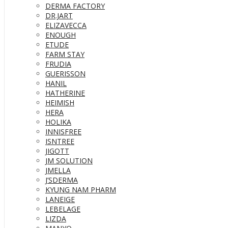
DERMA FACTORY
DR.JART
ELIZAVECCA
ENOUGH
ETUDE
FARM STAY
FRUDIA
GUERISSON
HANIL
HATHERINE
HEIMISH
HERA
HOLIKA
INNISFREE
ISNTREE
JIGOTT
JM SOLUTION
JMELLA
J’SDERMA
KYUNG NAM PHARM
LANEIGE
LEBELAGE
LIZDA