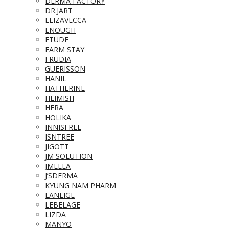
DERMA FACTORY
DR.JART
ELIZAVECCA
ENOUGH
ETUDE
FARM STAY
FRUDIA
GUERISSON
HANIL
HATHERINE
HEIMISH
HERA
HOLIKA
INNISFREE
ISNTREE
JIGOTT
JM SOLUTION
JMELLA
J’SDERMA
KYUNG NAM PHARM
LANEIGE
LEBELAGE
LIZDA
MANYO