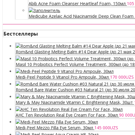
Abib Acne Foam Cleanser Heartleaf Foam, 150мл
105
Medicube Azelaic Acid Niacinamide Deep Clean Foam 
Бестселлеры
Rom&nd Glasting Melting Balm #14 Dear Apple (до 21 мая 
Masil 10 Probiotics Perfect Volume Treatment, 300мл (до 1
Medi-Peel Peptide 9 Vitanol Pro Ampoule, 30мл
170 000
UZS
Rom&nd Bare Water Cushion #03 Natural 21 (до 30 июля 2
Mary & May Niacinamide Vitamin C Brightening Mask, 30шт
AHC Ten Revolution Real Eye Cream For Face, 30мл
90 000
U
Medi-Peel Mezzo Filla Eye Serum, 30мл
145 000
UZS