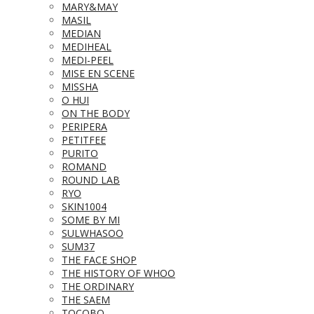
MARY&MAY
MASIL
MEDIAN
MEDIHEAL
MEDI-PEEL
MISE EN SCENE
MISSHA
O HUI
ON THE BODY
PERIPERA
PETITFEE
PURITO
ROMAND
ROUND LAB
RYO
SKIN1004
SOME BY MI
SULWHASOO
SUM37
THE FACE SHOP
THE HISTORY OF WHOO
THE ORDINARY
THE SAEM
TOCOBO