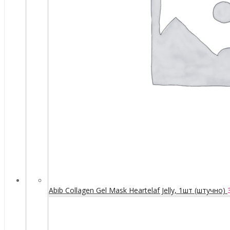
Abib Collagen Gel Mask Heartelaf Jelly, 1шт (штучно)