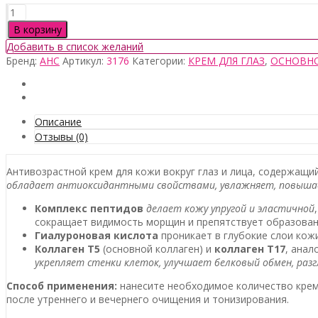
Количество
товара
В корзину
AHC
Добавить в список желаний
Premier
Бренд:
AHC
Артикул:
3176
Категории:
КРЕМ ДЛЯ ГЛАЗ
,
ОСНОВН
Ampoule
In
Eye
Cream
Core
Описание
Lifting,
Отзывы (0)
40мл
Антивозрастной крем для кожи вокруг глаз и лица, содержащи
обладает антиоксидантными свойствами, увлажняет, повышае
Комплекс пептидов
делает кожу упругой и эластичной
сокращает видимость морщин и препятствует образован
Гиалуроновая кислота
проникает в глубокие слои кож
Коллаген Т5
(основной коллаген) и
коллаген Т17
, анал
укрепляет стенки клеток, улучшает белковый обмен, ра
Способ применения:
нанесите необходимое количество крема
после утреннего и вечернего очищения и тонизирования.