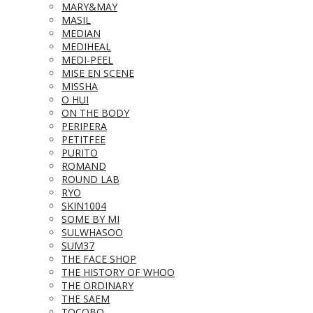
MARY&MAY
MASIL
MEDIAN
MEDIHEAL
MEDI-PEEL
MISE EN SCENE
MISSHA
O HUI
ON THE BODY
PERIPERA
PETITFEE
PURITO
ROMAND
ROUND LAB
RYO
SKIN1004
SOME BY MI
SULWHASOO
SUM37
THE FACE SHOP
THE HISTORY OF WHOO
THE ORDINARY
THE SAEM
TOCOBO