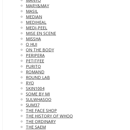
MANYO
MARY&MAY
MASIL
MEDIAN
MEDIHEAL
MEDI-PEEL
MISE EN SCENE
MISSHA
O HUI
ON THE BODY
PERIPERA
PETITFEE
PURITO
ROMAND
ROUND LAB
RYO
SKIN1004
SOME BY MI
SULWHASOO
SUM37
THE FACE SHOP
THE HISTORY OF WHOO
THE ORDINARY
THE SAEM