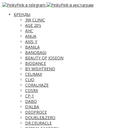
БРЕНДЫ
3W CLINIC
AGE 20’s
AHC
ANUA
AXIS-Y
BANILA
BANOBAGI
BEAUTY OF JOSEON
BIODANCE
BY WISHTREND
CELIMAX
CLIO
CORALHAZE
COSRX
CP-1
DABO
D’ALBA
DEOPROCE
DOUBLE&ZERO
DR.CEURACLE