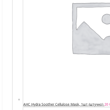
AHC Hydra Soother Cellulose Mask, 1шт (штучно)
20 