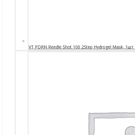
VT PDRN Reedle Shot 100 2Step Hydrogel Mask, 1шт