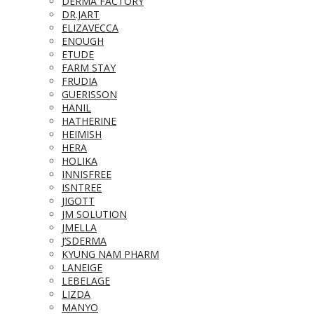
DERMA FACTORY
DR.JART
ELIZAVECCA
ENOUGH
ETUDE
FARM STAY
FRUDIA
GUERISSON
HANIL
HATHERINE
HEIMISH
HERA
HOLIKA
INNISFREE
ISNTREE
JIGOTT
JM SOLUTION
JMELLA
J’SDERMA
KYUNG NAM PHARM
LANEIGE
LEBELAGE
LIZDA
MANYO