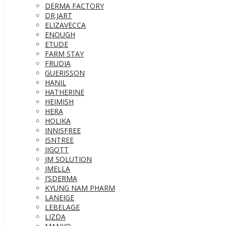
DERMA FACTORY
DR.JART
ELIZAVECCA
ENOUGH
ETUDE
FARM STAY
FRUDIA
GUERISSON
HANIL
HATHERINE
HEIMISH
HERA
HOLIKA
INNISFREE
ISNTREE
JIGOTT
JM SOLUTION
JMELLA
J’SDERMA
KYUNG NAM PHARM
LANEIGE
LEBELAGE
LIZDA