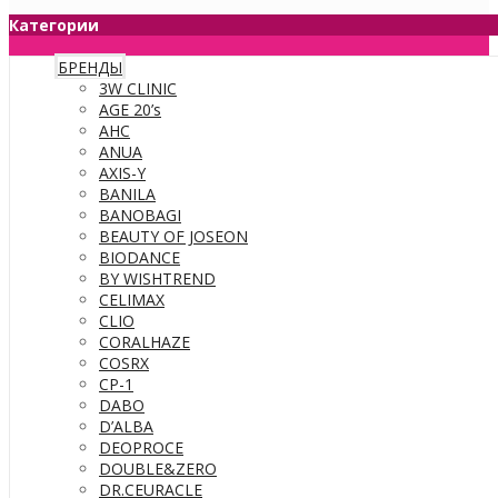
Категории
БРЕНДЫ
3W CLINIC
AGE 20’s
AHC
ANUA
AXIS-Y
BANILA
BANOBAGI
BEAUTY OF JOSEON
BIODANCE
BY WISHTREND
CELIMAX
CLIO
CORALHAZE
COSRX
CP-1
DABO
D’ALBA
DEOPROCE
DOUBLE&ZERO
DR.CEURACLE