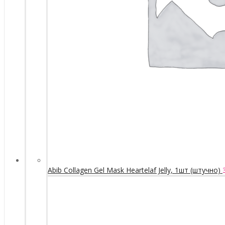
Abib Collagen Gel Mask Heartelaf Jelly, 1шт (штучно)