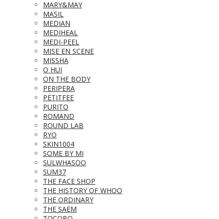
MARY&MAY
MASIL
MEDIAN
MEDIHEAL
MEDI-PEEL
MISE EN SCENE
MISSHA
O HUI
ON THE BODY
PERIPERA
PETITFEE
PURITO
ROMAND
ROUND LAB
RYO
SKIN1004
SOME BY MI
SULWHASOO
SUM37
THE FACE SHOP
THE HISTORY OF WHOO
THE ORDINARY
THE SAEM
TOCOBO