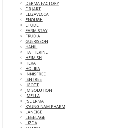
DERMA FACTORY
DR.JART
ELIZAVECCA
ENOUGH
ETUDE
FARM STAY
FRUDIA
GUERISSON
HANIL
HATHERINE
HEIMISH
HERA
HOLIKA
INNISFREE
ISNTREE
JIGOTT
JM SOLUTION
JMELLA
J’SDERMA
KYUNG NAM PHARM
LANEIGE
LEBELAGE
LIZDA