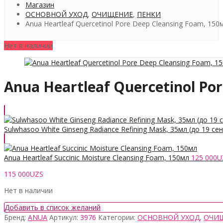
Магазин
ОСНОВНОЙ УХОД
,
ОЧИЩЕНИЕ
,
ПЕНКИ
Anua Heartleaf Quercetinol Pore Deep Cleansing Foam, 150
Нет в наличии
Anua Heartleaf Quercetinol Po
Sulwhasoo White Ginseng Radiance Refining Mask, 35мл (до 19 се
Anua Heartleaf Succinic Moisture Cleansing Foam, 150мл
125 000
U
115 000
UZS
Нет в наличии
Добавить в список желаний
Бренд:
ANUA
Артикул:
3976
Категории:
ОСНОВНОЙ УХОД
,
ОЧИ