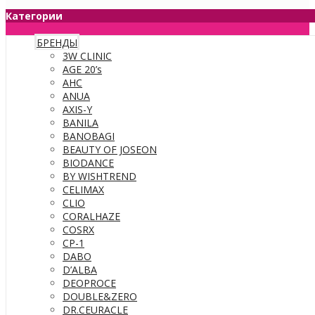
Категории
БРЕНДЫ
3W CLINIC
AGE 20’s
AHC
ANUA
AXIS-Y
BANILA
BANOBAGI
BEAUTY OF JOSEON
BIODANCE
BY WISHTREND
CELIMAX
CLIO
CORALHAZE
COSRX
CP-1
DABO
D’ALBA
DEOPROCE
DOUBLE&ZERO
DR.CEURACLE