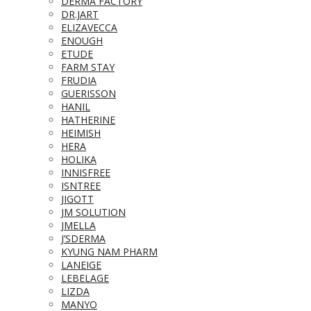
DERMA FACTORY
DR.JART
ELIZAVECCA
ENOUGH
ETUDE
FARM STAY
FRUDIA
GUERISSON
HANIL
HATHERINE
HEIMISH
HERA
HOLIKA
INNISFREE
ISNTREE
JIGOTT
JM SOLUTION
JMELLA
J’SDERMA
KYUNG NAM PHARM
LANEIGE
LEBELAGE
LIZDA
MANYO