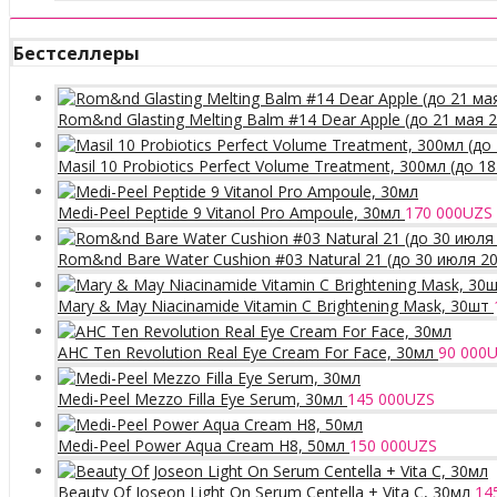
Бестселлеры
Rom&nd Glasting Melting Balm #14 Dear Apple (до 21 мая 
Masil 10 Probiotics Perfect Volume Treatment, 300мл (до 1
Medi-Peel Peptide 9 Vitanol Pro Ampoule, 30мл
170 000
UZS
Rom&nd Bare Water Cushion #03 Natural 21 (до 30 июля 2
Mary & May Niacinamide Vitamin C Brightening Mask, 30шт
AHC Ten Revolution Real Eye Cream For Face, 30мл
90 000
U
Medi-Peel Mezzo Filla Eye Serum, 30мл
145 000
UZS
Medi-Peel Power Aqua Cream H8, 50мл
150 000
UZS
Beauty Of Joseon Light On Serum Centella + Vita C, 30мл
14