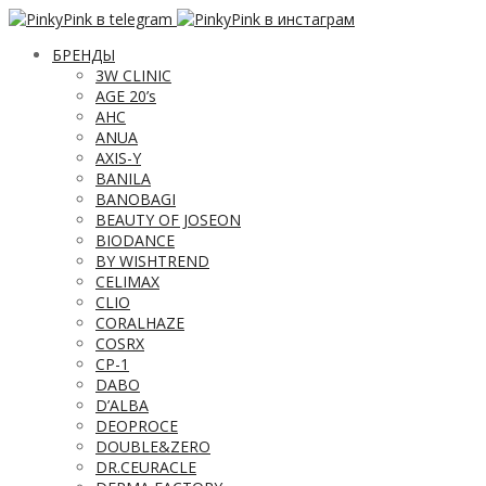
БРЕНДЫ
3W CLINIC
AGE 20’s
AHC
ANUA
AXIS-Y
BANILA
BANOBAGI
BEAUTY OF JOSEON
BIODANCE
BY WISHTREND
CELIMAX
CLIO
CORALHAZE
COSRX
CP-1
DABO
D’ALBA
DEOPROCE
DOUBLE&ZERO
DR.CEURACLE