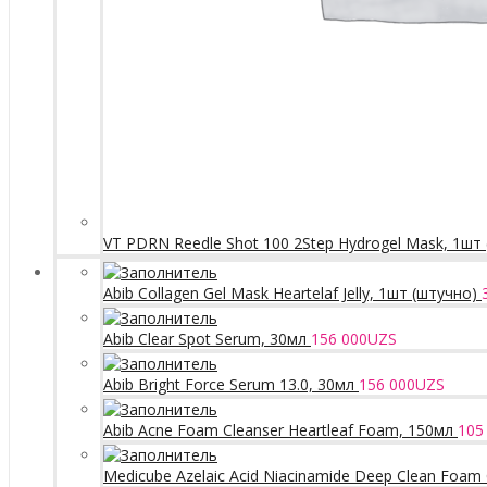
VT PDRN Reedle Shot 100 2Step Hydrogel Mask, 1шт
Abib Collagen Gel Mask Heartelaf Jelly, 1шт (штучно)
Abib Clear Spot Serum, 30мл
156 000
UZS
Abib Bright Force Serum 13.0, 30мл
156 000
UZS
Abib Acne Foam Cleanser Heartleaf Foam, 150мл
105
Medicube Azelaic Acid Niacinamide Deep Clean Foam 