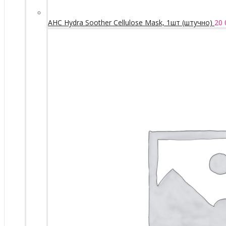
AHC Hydra Soother Cellulose Mask, 1шт (штучно)
20 