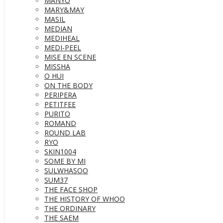
MANYO
MARY&MAY
MASIL
MEDIAN
MEDIHEAL
MEDI-PEEL
MISE EN SCENE
MISSHA
O HUI
ON THE BODY
PERIPERA
PETITFEE
PURITO
ROMAND
ROUND LAB
RYO
SKIN1004
SOME BY MI
SULWHASOO
SUM37
THE FACE SHOP
THE HISTORY OF WHOO
THE ORDINARY
THE SAEM