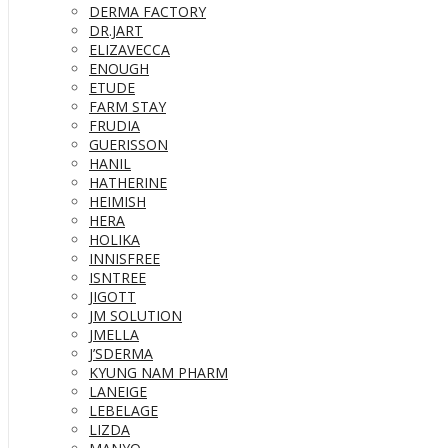
DERMA FACTORY
DR.JART
ELIZAVECCA
ENOUGH
ETUDE
FARM STAY
FRUDIA
GUERISSON
HANIL
HATHERINE
HEIMISH
HERA
HOLIKA
INNISFREE
ISNTREE
JIGOTT
JM SOLUTION
JMELLA
J’SDERMA
KYUNG NAM PHARM
LANEIGE
LEBELAGE
LIZDA