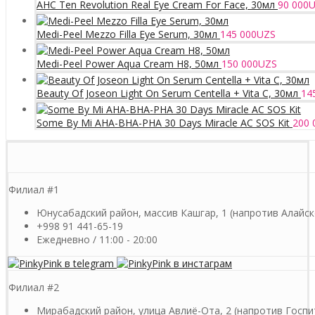
AHC Ten Revolution Real Eye Cream For Face, 30мл
90 000
U
Medi-Peel Mezzo Filla Eye Serum, 30мл
145 000
UZS
Medi-Peel Power Aqua Cream H8, 50мл
150 000
UZS
Beauty Of Joseon Light On Serum Centella + Vita C, 30мл
14
Some By Mi AHA-BHA-PHA 30 Days Miracle AC SOS Kit
200 
Филиал #1
Юнусабадский район, массив Кашгар, 1 (напротив Алайск
+998 91 441-65-19
Ежедневно / 11:00 - 20:00
Филиал #2
Мирабадский район, улица Авлиё-Ота, 2 (напротив Госпи