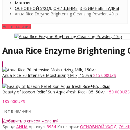
Магазин
ОСНОВНОЙ УХОД
,
ОЧИЩЕНИЕ
,
ЭНЗИМНЫЕ ПУДРЫ
Anua Rice Enzyme Brightening Cleansing Powder, 40гр
Нет в наличии
Anua Rice Enzyme Brightening 
Anua Rice 70 Intensive Moisturizing Milk, 150мл
215 000
UZS
Beauty of Joseon Relief Sun Aqua-fresh Rice+B5, 50мл
150 000
UZS
185 000
UZS
Нет в наличии
Добавить в список желаний
Бренд:
ANUA
Артикул:
3984
Категории:
ОСНОВНОЙ УХОД
,
ОЧИ