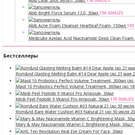
Abib Clear Spot Serum, 30мл
156 000
UZS
Abib Bright Force Serum 13.0, 30мл
156 000
UZS
Abib Acne Foam Cleanser Heartleaf Foam, 150мл
105
Medicube Azelaic Acid Niacinamide Deep Clean Foam 
Бестселлеры
Rom&nd Glasting Melting Balm #14 Dear Apple (до 21 мая 
Masil 10 Probiotics Perfect Volume Treatment, 300мл (до 1
Medi-Peel Peptide 9 Vitanol Pro Ampoule, 30мл
170 000
UZS
Rom&nd Bare Water Cushion #03 Natural 21 (до 30 июля 2
Mary & May Niacinamide Vitamin C Brightening Mask, 30шт