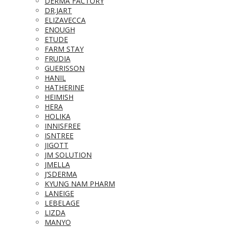
DERMA FACTORY
DR.JART
ELIZAVECCA
ENOUGH
ETUDE
FARM STAY
FRUDIA
GUERISSON
HANIL
HATHERINE
HEIMISH
HERA
HOLIKA
INNISFREE
ISNTREE
JIGOTT
JM SOLUTION
JMELLA
J’SDERMA
KYUNG NAM PHARM
LANEIGE
LEBELAGE
LIZDA
MANYO