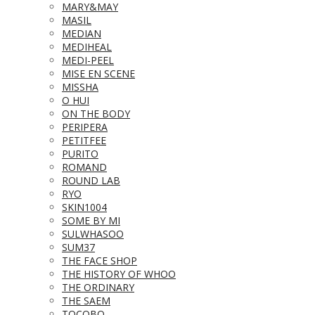
MARY&MAY
MASIL
MEDIAN
MEDIHEAL
MEDI-PEEL
MISE EN SCENE
MISSHA
O HUI
ON THE BODY
PERIPERA
PETITFEE
PURITO
ROMAND
ROUND LAB
RYO
SKIN1004
SOME BY MI
SULWHASOO
SUM37
THE FACE SHOP
THE HISTORY OF WHOO
THE ORDINARY
THE SAEM
TOCOBO