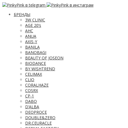
БРЕНДЫ
3W CLINIC
AGE 20’s
AHC
ANUA
AXIS-Y
BANILA
BANOBAGI
BEAUTY OF JOSEON
BIODANCE
BY WISHTREND
CELIMAX
CLIO
CORALHAZE
COSRX
CP-1
DABO
D’ALBA
DEOPROCE
DOUBLE&ZERO
DR.CEURACLE