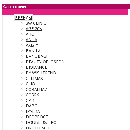
Категории
БРЕНДЫ
3W CLINIC
AGE 20’s
AHC
ANUA
AXIS-Y
BANILA
BANOBAGI
BEAUTY OF JOSEON
BIODANCE
BY WISHTREND
CELIMAX
CLIO
CORALHAZE
COSRX
CP-1
DABO
D’ALBA
DEOPROCE
DOUBLE&ZERO
DR.CEURACLE