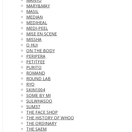
MANYO
MARY&MAY
MASIL
MEDIAN
MEDIHEAL
MEDI-PEEL
MISE EN SCENE
MISSHA
O HUI
ON THE BODY
PERIPERA
PETITFEE
PURITO
ROMAND
ROUND LAB
RYO
SKIN1004
SOME BY MI
SULWHASOO
SUM37
THE FACE SHOP
THE HISTORY OF WHOO
THE ORDINARY
THE SAEM