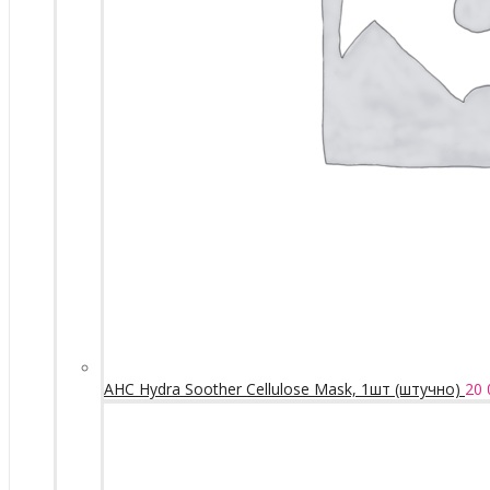
AHC Hydra Soother Cellulose Mask, 1шт (штучно)
20 