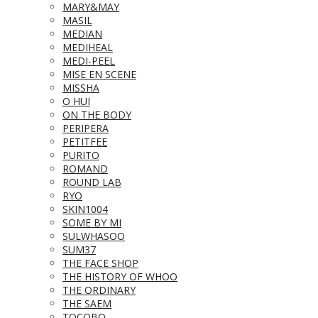
MARY&MAY
MASIL
MEDIAN
MEDIHEAL
MEDI-PEEL
MISE EN SCENE
MISSHA
O HUI
ON THE BODY
PERIPERA
PETITFEE
PURITO
ROMAND
ROUND LAB
RYO
SKIN1004
SOME BY MI
SULWHASOO
SUM37
THE FACE SHOP
THE HISTORY OF WHOO
THE ORDINARY
THE SAEM
TOCOBO