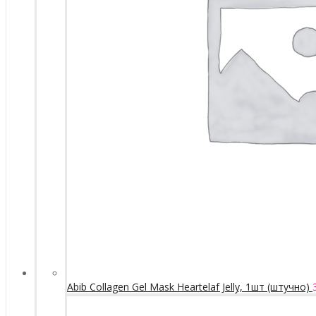
Abib Collagen Gel Mask Heartelaf Jelly, 1шт (штучно)