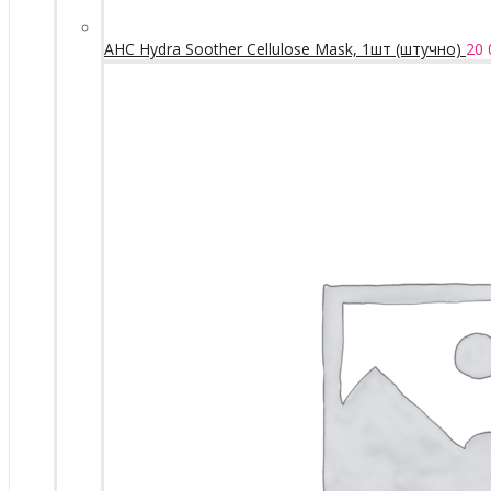
AHC Hydra Soother Cellulose Mask, 1шт (штучно)
20 