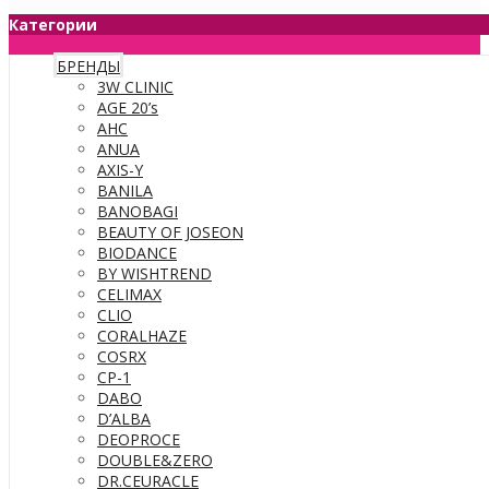
Категории
БРЕНДЫ
3W CLINIC
AGE 20’s
AHC
ANUA
AXIS-Y
BANILA
BANOBAGI
BEAUTY OF JOSEON
BIODANCE
BY WISHTREND
CELIMAX
CLIO
CORALHAZE
COSRX
CP-1
DABO
D’ALBA
DEOPROCE
DOUBLE&ZERO
DR.CEURACLE