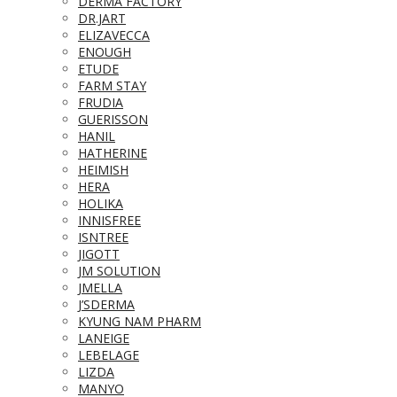
DERMA FACTORY
DR.JART
ELIZAVECCA
ENOUGH
ETUDE
FARM STAY
FRUDIA
GUERISSON
HANIL
HATHERINE
HEIMISH
HERA
HOLIKA
INNISFREE
ISNTREE
JIGOTT
JM SOLUTION
JMELLA
J’SDERMA
KYUNG NAM PHARM
LANEIGE
LEBELAGE
LIZDA
MANYO