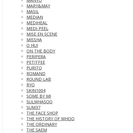
MANYO
MARY&MAY
MASIL
MEDIAN
MEDIHEAL
MEDI-PEEL
MISE EN SCENE
MISSHA
O HUI
ON THE BODY
PERIPERA
PETITFEE
PURITO
ROMAND
ROUND LAB
RYO
SKIN1004
SOME BY MI
SULWHASOO
SUM37
THE FACE SHOP
THE HISTORY OF WHOO
THE ORDINARY
THE SAEM