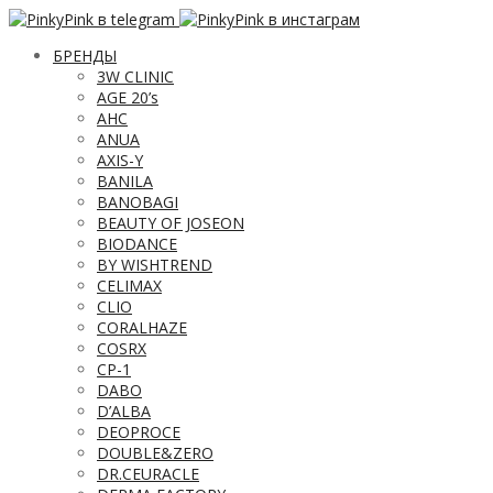
БРЕНДЫ
3W CLINIC
AGE 20’s
AHC
ANUA
AXIS-Y
BANILA
BANOBAGI
BEAUTY OF JOSEON
BIODANCE
BY WISHTREND
CELIMAX
CLIO
CORALHAZE
COSRX
CP-1
DABO
D’ALBA
DEOPROCE
DOUBLE&ZERO
DR.CEURACLE