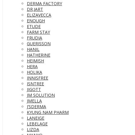
DERMA FACTORY
DR.JART
ELIZAVECCA
ENOUGH
ETUDE
FARM STAY
FRUDIA
GUERISSON
HANIL
HATHERINE
HEIMISH
HERA
HOLIKA
INNISFREE
ISNTREE
JIGOTT
JM SOLUTION
JMELLA
J’SDERMA
KYUNG NAM PHARM
LANEIGE
LEBELAGE
LIZDA