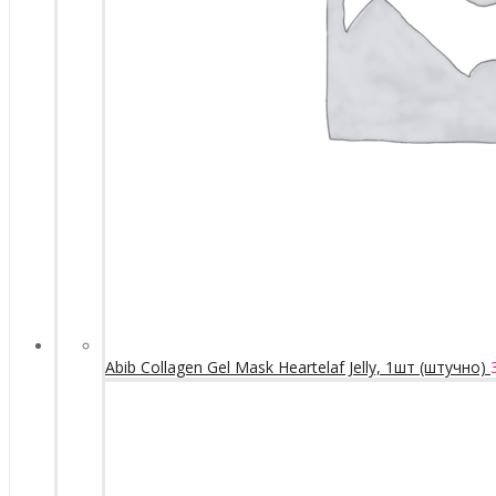
Abib Collagen Gel Mask Heartelaf Jelly, 1шт (штучно)