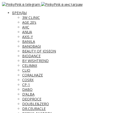
БРЕНДЫ
3W CLINIC
AGE 20’s
AHC
ANUA
AXIS-Y
BANILA
BANOBAGI
BEAUTY OF JOSEON
BIODANCE
BY WISHTREND
CELIMAX
CLIO
CORALHAZE
COSRX
CP-1
DABO
D’ALBA
DEOPROCE
DOUBLE&ZERO
DR.CEURACLE