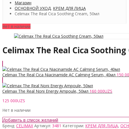
Магазин
ОСНОВНОЙ УХОД
,
КРЕМ ДЛЯ ЛИЦА
Celimax The Real Cica Soothing Cream, 50мл
Нет в наличии
Celimax The Real Cica Soothin
Celimax The Real Cica Niacinamide AC Calming Serum, 40мл
150 0
Celimax The Real Noni Energy Ampoule, 50мл
160 000
UZS
125 000
UZS
Нет в наличии
Добавить в список желаний
Бренд:
CELIMAX
Артикул:
3481
Категории:
КРЕМ ДЛЯ ЛИЦА
,
ОСН