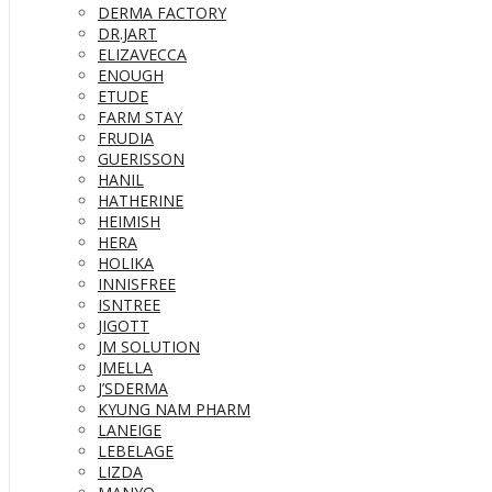
DERMA FACTORY
DR.JART
ELIZAVECCA
ENOUGH
ETUDE
FARM STAY
FRUDIA
GUERISSON
HANIL
HATHERINE
HEIMISH
HERA
HOLIKA
INNISFREE
ISNTREE
JIGOTT
JM SOLUTION
JMELLA
J’SDERMA
KYUNG NAM PHARM
LANEIGE
LEBELAGE
LIZDA