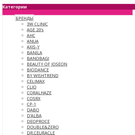
Категории
БРЕНДЫ
3W CLINIC
AGE 20’s
AHC
ANUA
AXIS-Y
BANILA
BANOBAGI
BEAUTY OF JOSEON
BIODANCE
BY WISHTREND
CELIMAX
CLIO
CORALHAZE
COSRX
CP-1
DABO
D’ALBA
DEOPROCE
DOUBLE&ZERO
DR.CEURACLE