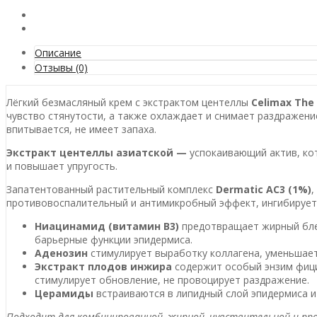
Описание
Отзывы (0)
Лёгкий безмасляный крем с экстрактом центеллы
Celimax The 
чувство стянутости, а также охлаждает и снимает раздражени
впитывается, не имеет запаха.
Экстракт центеллы азиатской —
успокаивающий актив, ко
и повышает упругость.
Запатентованный растительный комплекс
Dermatic AC3 (1%)
,
противовоспалительный и антимикробный эффект, ингибирует
Ниацинамид (витамин B3)
предотвращает жирный блес
барьерные функции эпидермиса.
Аденозин
стимулирует выработку коллагена, уменьшает
Экстракт плодов инжира
содержит особый энзим фици
стимулирует обновление, не провоцирует раздражение.
Церамиды
встраиваются в липидный слой эпидермиса и
Подходит для комбинированной, жирной, чувствительной и пр