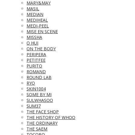
MARY&MAY
MASIL
MEDIAN
MEDIHEAL
MEDI-PEEL
MISE EN SCENE
MISSHA
O HUI
ON THE BODY
PERIPERA
PETITFEE
PURITO
ROMAND
ROUND LAB
RYO
SKIN1004
SOME BY MI
SULWHASOO
SUM37
THE FACE SHOP
THE HISTORY OF WHOO
THE ORDINARY
THE SAEM
TOCOBO