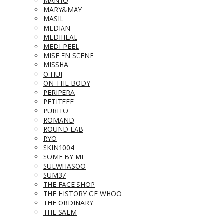
MANYO
MARY&MAY
MASIL
MEDIAN
MEDIHEAL
MEDI-PEEL
MISE EN SCENE
MISSHA
O HUI
ON THE BODY
PERIPERA
PETITFEE
PURITO
ROMAND
ROUND LAB
RYO
SKIN1004
SOME BY MI
SULWHASOO
SUM37
THE FACE SHOP
THE HISTORY OF WHOO
THE ORDINARY
THE SAEM