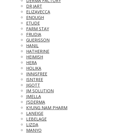
DERMA FACTORY
DR.JART
ELIZAVECCA
ENOUGH
ETUDE
FARM STAY
FRUDIA
GUERISSON
HANIL
HATHERINE
HEIMISH
HERA
HOLIKA
INNISFREE
ISNTREE
JIGOTT
JM SOLUTION
JMELLA
J’SDERMA
KYUNG NAM PHARM
LANEIGE
LEBELAGE
LIZDA
MANYO