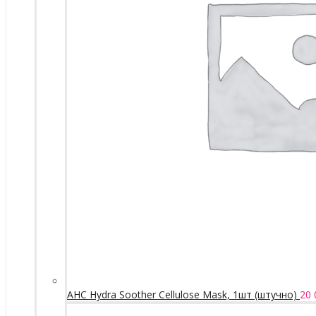
AHC Hydra Soother Cellulose Mask, 1шт (штучно)
20 