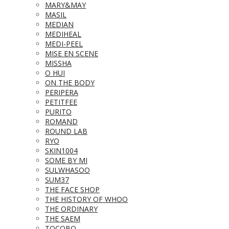
MARY&MAY
MASIL
MEDIAN
MEDIHEAL
MEDI-PEEL
MISE EN SCENE
MISSHA
O HUI
ON THE BODY
PERIPERA
PETITFEE
PURITO
ROMAND
ROUND LAB
RYO
SKIN1004
SOME BY MI
SULWHASOO
SUM37
THE FACE SHOP
THE HISTORY OF WHOO
THE ORDINARY
THE SAEM
TOCOBO