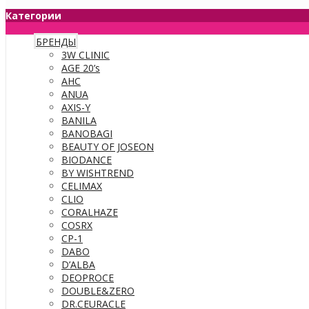
Категории
БРЕНДЫ
3W CLINIC
AGE 20’s
AHC
ANUA
AXIS-Y
BANILA
BANOBAGI
BEAUTY OF JOSEON
BIODANCE
BY WISHTREND
CELIMAX
CLIO
CORALHAZE
COSRX
CP-1
DABO
D’ALBA
DEOPROCE
DOUBLE&ZERO
DR.CEURACLE