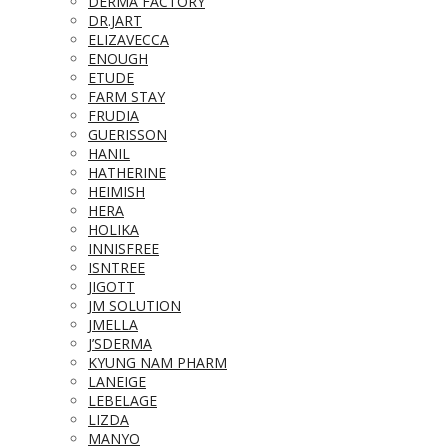
DERMA FACTORY
DR.JART
ELIZAVECCA
ENOUGH
ETUDE
FARM STAY
FRUDIA
GUERISSON
HANIL
HATHERINE
HEIMISH
HERA
HOLIKA
INNISFREE
ISNTREE
JIGOTT
JM SOLUTION
JMELLA
J’SDERMA
KYUNG NAM PHARM
LANEIGE
LEBELAGE
LIZDA
MANYO