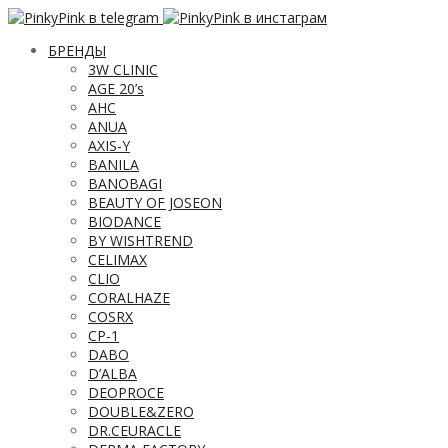
БРЕНДЫ
3W CLINIC
AGE 20’s
AHC
ANUA
AXIS-Y
BANILA
BANOBAGI
BEAUTY OF JOSEON
BIODANCE
BY WISHTREND
CELIMAX
CLIO
CORALHAZE
COSRX
CP-1
DABO
D’ALBA
DEOPROCE
DOUBLE&ZERO
DR.CEURACLE