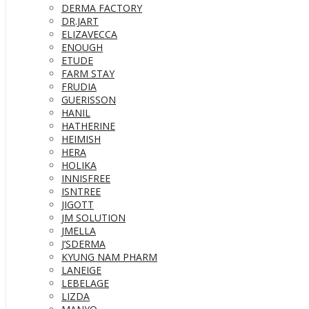
DERMA FACTORY
DR.JART
ELIZAVECCA
ENOUGH
ETUDE
FARM STAY
FRUDIA
GUERISSON
HANIL
HATHERINE
HEIMISH
HERA
HOLIKA
INNISFREE
ISNTREE
JIGOTT
JM SOLUTION
JMELLA
J’SDERMA
KYUNG NAM PHARM
LANEIGE
LEBELAGE
LIZDA