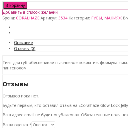
Количество
В корзину
товара
Добавить в список желаний
Coralhaze
Бренд:
CORALHAZE
Артикул:
3534
Категории:
ГУБЫ
,
МАКИЯЖ
Br
Glow
Lock
Jelly
Tint
#108
Описание
Juicy
Отзывы (0)
Тинт для губ обеспечивает глянцевое покрытие, формула фикси
пантенолом.
Отзывы
Отзывов пока нет.
Будьте первым, кто оставил отзыв на «Coralhaze Glow Lock Jelly 
Ваш адрес email не будет опубликован.
Обязательные поля п
Ваша оценка
*