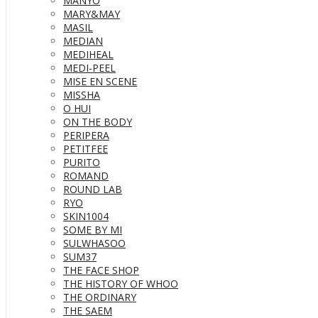
MANYO
MARY&MAY
MASIL
MEDIAN
MEDIHEAL
MEDI-PEEL
MISE EN SCENE
MISSHA
O HUI
ON THE BODY
PERIPERA
PETITFEE
PURITO
ROMAND
ROUND LAB
RYO
SKIN1004
SOME BY MI
SULWHASOO
SUM37
THE FACE SHOP
THE HISTORY OF WHOO
THE ORDINARY
THE SAEM