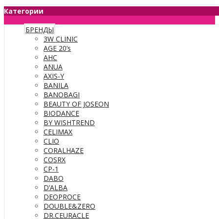
Категории
БРЕНДЫ
3W CLINIC
AGE 20’s
AHC
ANUA
AXIS-Y
BANILA
BANOBAGI
BEAUTY OF JOSEON
BIODANCE
BY WISHTREND
CELIMAX
CLIO
CORALHAZE
COSRX
CP-1
DABO
D’ALBA
DEOPROCE
DOUBLE&ZERO
DR.CEURACLE