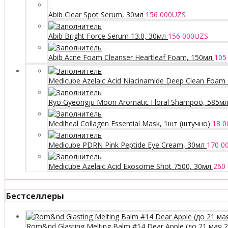
Abib Clear Spot Serum, 30мл
156 000
UZS
Abib Bright Force Serum 13.0, 30мл
156 000
UZS
Abib Acne Foam Cleanser Heartleaf Foam, 150мл
105
Medicube Azelaic Acid Niacinamide Deep Clean Foam 
Ryo Gyeongju Moon Aromatic Floral Shampoo, 585м
Mediheal Collagen Essential Mask, 1шт (штучно)
18 0
Medicube PDRN Pink Peptide Eye Cream, 30мл
170 0
Medicube Azelaic Acid Exosome Shot 7500, 30мл
260
Бестселлеры
Rom&nd Glasting Melting Balm #14 Dear Apple (до 21 мая 