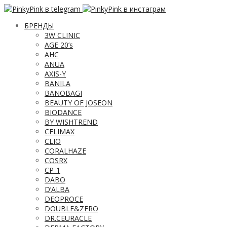
БРЕНДЫ
3W CLINIC
AGE 20’s
AHC
ANUA
AXIS-Y
BANILA
BANOBAGI
BEAUTY OF JOSEON
BIODANCE
BY WISHTREND
CELIMAX
CLIO
CORALHAZE
COSRX
CP-1
DABO
D’ALBA
DEOPROCE
DOUBLE&ZERO
DR.CEURACLE