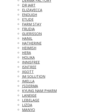
DERMA FACTORY
DR.JART
ELIZAVECCA
ENOUGH
ETUDE
FARM STAY
FRUDIA
GUERISSON
HANIL
HATHERINE
HEIMISH
HERA
HOLIKA
INNISFREE
ISNTREE
JIGOTT
JM SOLUTION
JMELLA
J’SDERMA
KYUNG NAM PHARM
LANEIGE
LEBELAGE
LIZDA
MANYO