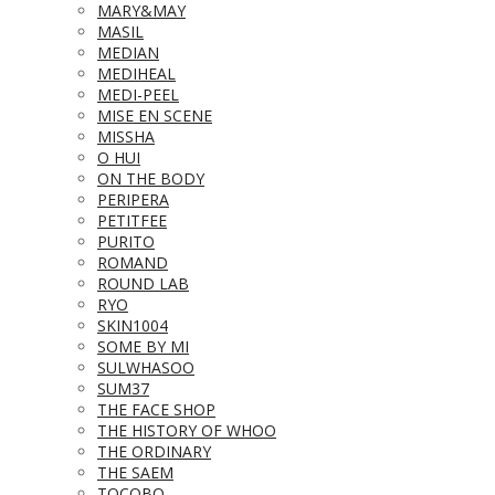
MARY&MAY
MASIL
MEDIAN
MEDIHEAL
MEDI-PEEL
MISE EN SCENE
MISSHA
O HUI
ON THE BODY
PERIPERA
PETITFEE
PURITO
ROMAND
ROUND LAB
RYO
SKIN1004
SOME BY MI
SULWHASOO
SUM37
THE FACE SHOP
THE HISTORY OF WHOO
THE ORDINARY
THE SAEM
TOCOBO