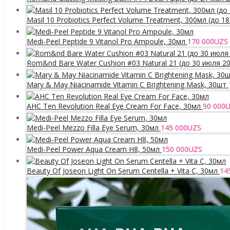
Masil 10 Probiotics Perfect Volume Treatment, 300мл (до 1
Medi-Peel Peptide 9 Vitanol Pro Ampoule, 30мл
170 000
UZS
Rom&nd Bare Water Cushion #03 Natural 21 (до 30 июля 2
Mary & May Niacinamide Vitamin C Brightening Mask, 30шт
AHC Ten Revolution Real Eye Cream For Face, 30мл
90 000
U
Medi-Peel Mezzo Filla Eye Serum, 30мл
145 000
UZS
Medi-Peel Power Aqua Cream H8, 50мл
150 000
UZS
Beauty Of Joseon Light On Serum Centella + Vita C, 30мл
14