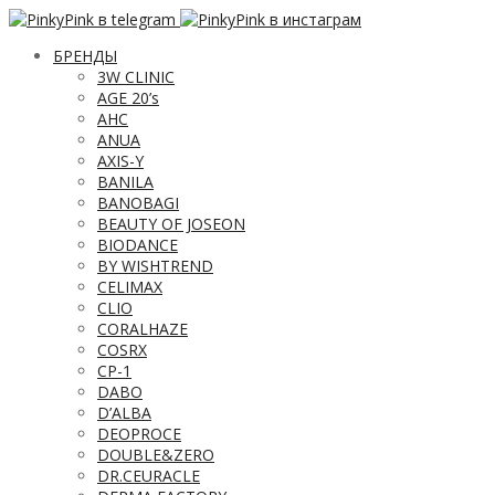
БРЕНДЫ
3W CLINIC
AGE 20’s
AHC
ANUA
AXIS-Y
BANILA
BANOBAGI
BEAUTY OF JOSEON
BIODANCE
BY WISHTREND
CELIMAX
CLIO
CORALHAZE
COSRX
CP-1
DABO
D’ALBA
DEOPROCE
DOUBLE&ZERO
DR.CEURACLE