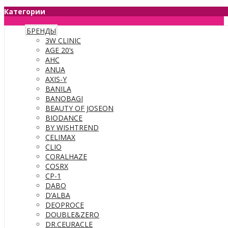
Категории
БРЕНДЫ
3W CLINIC
AGE 20’s
AHC
ANUA
AXIS-Y
BANILA
BANOBAGI
BEAUTY OF JOSEON
BIODANCE
BY WISHTREND
CELIMAX
CLIO
CORALHAZE
COSRX
CP-1
DABO
D’ALBA
DEOPROCE
DOUBLE&ZERO
DR.CEURACLE