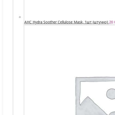
AHC Hydra Soother Cellulose Mask, 1шт (штучно)
20 