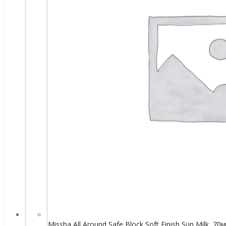
Missha All Around Safe Block Soft Finish Sun Milk, 70