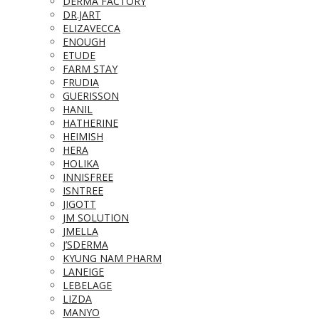
DERMA FACTORY
DR.JART
ELIZAVECCA
ENOUGH
ETUDE
FARM STAY
FRUDIA
GUERISSON
HANIL
HATHERINE
HEIMISH
HERA
HOLIKA
INNISFREE
ISNTREE
JIGOTT
JM SOLUTION
JMELLA
J’SDERMA
KYUNG NAM PHARM
LANEIGE
LEBELAGE
LIZDA
MANYO