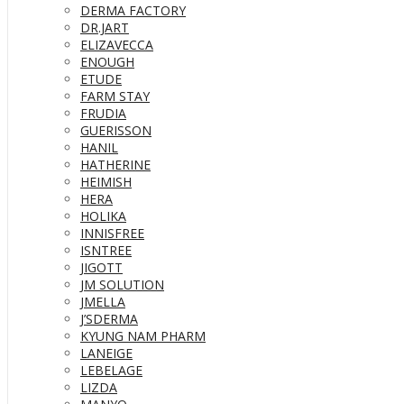
DERMA FACTORY
DR.JART
ELIZAVECCA
ENOUGH
ETUDE
FARM STAY
FRUDIA
GUERISSON
HANIL
HATHERINE
HEIMISH
HERA
HOLIKA
INNISFREE
ISNTREE
JIGOTT
JM SOLUTION
JMELLA
J’SDERMA
KYUNG NAM PHARM
LANEIGE
LEBELAGE
LIZDA