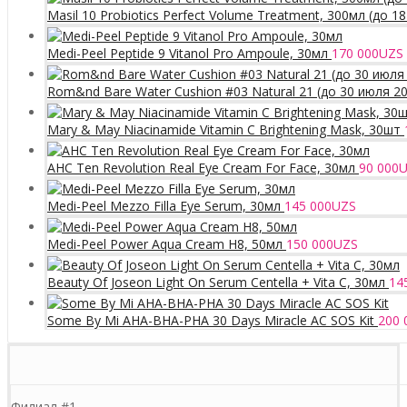
Masil 10 Probiotics Perfect Volume Treatment, 300мл (до 1
Medi-Peel Peptide 9 Vitanol Pro Ampoule, 30мл
170 000
UZS
Rom&nd Bare Water Cushion #03 Natural 21 (до 30 июля 2
Mary & May Niacinamide Vitamin C Brightening Mask, 30шт
AHC Ten Revolution Real Eye Cream For Face, 30мл
90 000
U
Medi-Peel Mezzo Filla Eye Serum, 30мл
145 000
UZS
Medi-Peel Power Aqua Cream H8, 50мл
150 000
UZS
Beauty Of Joseon Light On Serum Centella + Vita C, 30мл
14
Some By Mi AHA-BHA-PHA 30 Days Miracle AC SOS Kit
200 
Филиал #1