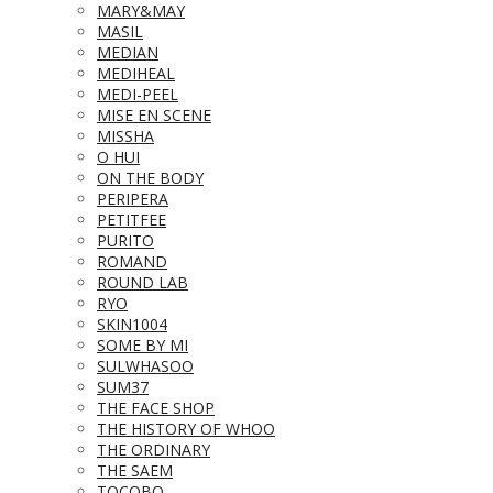
MARY&MAY
MASIL
MEDIAN
MEDIHEAL
MEDI-PEEL
MISE EN SCENE
MISSHA
O HUI
ON THE BODY
PERIPERA
PETITFEE
PURITO
ROMAND
ROUND LAB
RYO
SKIN1004
SOME BY MI
SULWHASOO
SUM37
THE FACE SHOP
THE HISTORY OF WHOO
THE ORDINARY
THE SAEM
TOCOBO