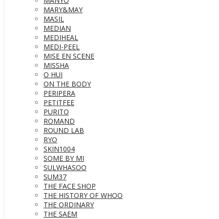
MANYO
MARY&MAY
MASIL
MEDIAN
MEDIHEAL
MEDI-PEEL
MISE EN SCENE
MISSHA
O HUI
ON THE BODY
PERIPERA
PETITFEE
PURITO
ROMAND
ROUND LAB
RYO
SKIN1004
SOME BY MI
SULWHASOO
SUM37
THE FACE SHOP
THE HISTORY OF WHOO
THE ORDINARY
THE SAEM