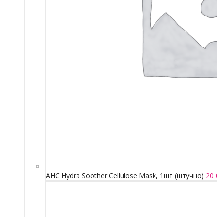
AHC Hydra Soother Cellulose Mask, 1шт (штучно)
20 