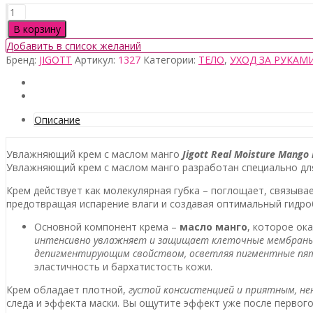
Количество
товара
В корзину
Jigott
Добавить в список желаний
Real
Бренд:
JIGOTT
Артикул:
1327
Категории:
ТЕЛО
,
УХОД ЗА РУКАМ
Moisture
Mango
Hand
Cream,
100мл
Описание
Увлажняющий крем с маслом манго
Jigott Real Moisture Mang
Увлажняющий крем с маслом манго разработан специально для
Крем действует как молекулярная губка – поглощает, связыва
предотвращая испарение влаги и создавая оптимальный гидро
Основной компонент крема –
масло манго
, которое ок
интенсивно увлажняет и защищает клеточные мембраны о
депигментирующим свойством, осветляя пигментные пят
эластичность и бархатистость кожи.
Крем обладает плотной,
густой консистенцией и приятным, н
следа и эффекта маски. Вы ощутите эффект уже после первого