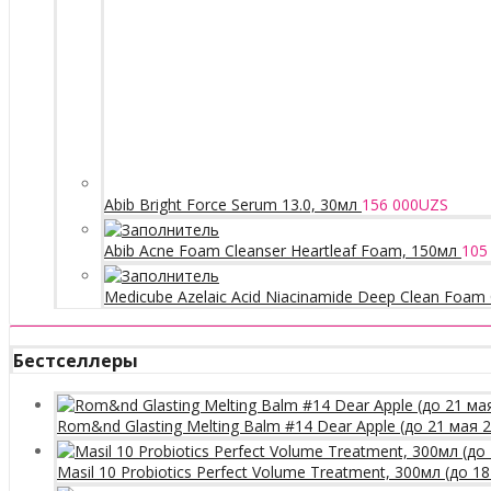
Abib Bright Force Serum 13.0, 30мл
156 000
UZS
Abib Acne Foam Cleanser Heartleaf Foam, 150мл
105
Medicube Azelaic Acid Niacinamide Deep Clean Foam 
Бестселлеры
Rom&nd Glasting Melting Balm #14 Dear Apple (до 21 мая 
Masil 10 Probiotics Perfect Volume Treatment, 300мл (до 1