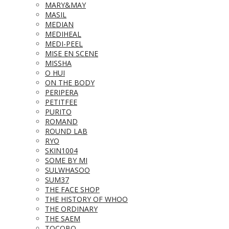
MARY&MAY
MASIL
MEDIAN
MEDIHEAL
MEDI-PEEL
MISE EN SCENE
MISSHA
O HUI
ON THE BODY
PERIPERA
PETITFEE
PURITO
ROMAND
ROUND LAB
RYO
SKIN1004
SOME BY MI
SULWHASOO
SUM37
THE FACE SHOP
THE HISTORY OF WHOO
THE ORDINARY
THE SAEM
TOCOBO