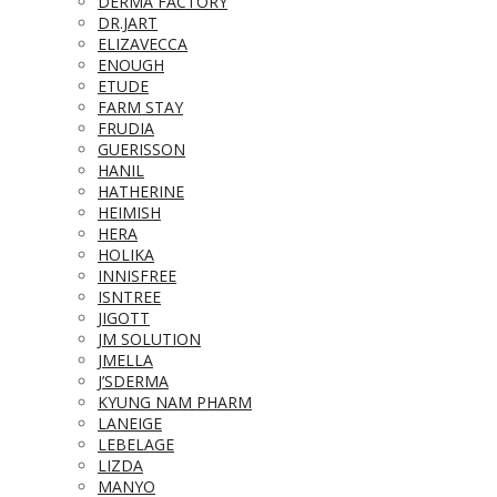
DERMA FACTORY
DR.JART
ELIZAVECCA
ENOUGH
ETUDE
FARM STAY
FRUDIA
GUERISSON
HANIL
HATHERINE
HEIMISH
HERA
HOLIKA
INNISFREE
ISNTREE
JIGOTT
JM SOLUTION
JMELLA
J’SDERMA
KYUNG NAM PHARM
LANEIGE
LEBELAGE
LIZDA
MANYO