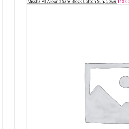
Missha All Around Safe Block Cotton Sun, 50мл
110 0