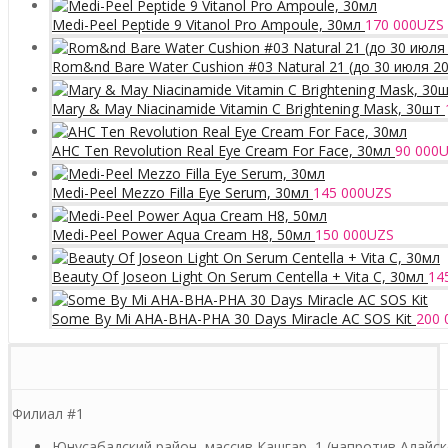
Medi-Peel Peptide 9 Vitanol Pro Ampoule, 30мл
170 000
UZS
Rom&nd Bare Water Cushion #03 Natural 21 (до 30 июля 2
Mary & May Niacinamide Vitamin C Brightening Mask, 30шт
AHC Ten Revolution Real Eye Cream For Face, 30мл
90 000
U
Medi-Peel Mezzo Filla Eye Serum, 30мл
145 000
UZS
Medi-Peel Power Aqua Cream H8, 50мл
150 000
UZS
Beauty Of Joseon Light On Serum Centella + Vita C, 30мл
14
Some By Mi AHA-BHA-PHA 30 Days Miracle AC SOS Kit
200 
Филиал #1
Юнусабадский район, массив Кашгар, 1 (напротив Алайск