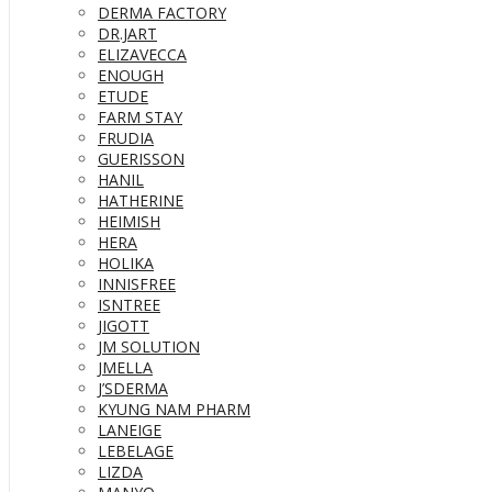
DERMA FACTORY
DR.JART
ELIZAVECCA
ENOUGH
ETUDE
FARM STAY
FRUDIA
GUERISSON
HANIL
HATHERINE
HEIMISH
HERA
HOLIKA
INNISFREE
ISNTREE
JIGOTT
JM SOLUTION
JMELLA
J’SDERMA
KYUNG NAM PHARM
LANEIGE
LEBELAGE
LIZDA