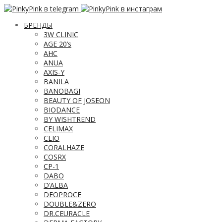
БРЕНДЫ
3W CLINIC
AGE 20’s
AHC
ANUA
AXIS-Y
BANILA
BANOBAGI
BEAUTY OF JOSEON
BIODANCE
BY WISHTREND
CELIMAX
CLIO
CORALHAZE
COSRX
CP-1
DABO
D’ALBA
DEOPROCE
DOUBLE&ZERO
DR.CEURACLE