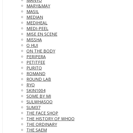
MANYO
MARY&MAY
MASIL
MEDIAN
MEDIHEAL
MEDI-PEEL
MISE EN SCENE
MISSHA
O HUI
ON THE BODY
PERIPERA
PETITFEE
PURITO
ROMAND
ROUND LAB
RYO
SKIN1004
SOME BY MI
SULWHASOO
SUM37
THE FACE SHOP
THE HISTORY OF WHOO
THE ORDINARY
THE SAEM