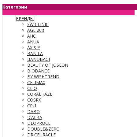
Категории
БРЕНДЫ
3W CLINIC
AGE 20’s
AHC
ANUA
AXIS-Y
BANILA
BANOBAGI
BEAUTY OF JOSEON
BIODANCE
BY WISHTREND
CELIMAX
CLIO
CORALHAZE
COSRX
CP-1
DABO
D’ALBA
DEOPROCE
DOUBLE&ZERO
DR.CEURACLE