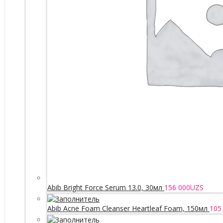
Abib Bright Force Serum 13.0, 30мл
156 000
UZS
Abib Acne Foam Cleanser Heartleaf Foam, 150мл
105