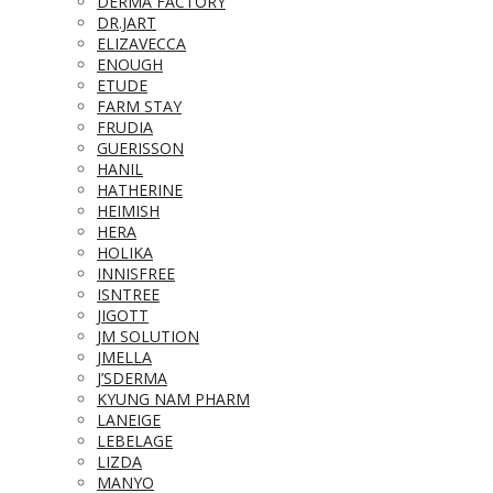
DERMA FACTORY
DR.JART
ELIZAVECCA
ENOUGH
ETUDE
FARM STAY
FRUDIA
GUERISSON
HANIL
HATHERINE
HEIMISH
HERA
HOLIKA
INNISFREE
ISNTREE
JIGOTT
JM SOLUTION
JMELLA
J’SDERMA
KYUNG NAM PHARM
LANEIGE
LEBELAGE
LIZDA
MANYO