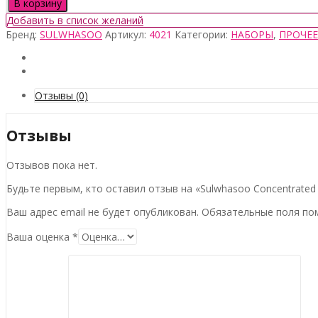
Количество
В корзину
товара
Добавить в список желаний
Sulwhasoo
Бренд:
SULWHASOO
Артикул:
4021
Категории:
НАБОРЫ
,
ПРОЧЕЕ
Concentrated
Ginseng
Rejuvenating
Eye
Cream
Отзывы (0)
Set
Отзывы
Отзывов пока нет.
Будьте первым, кто оставил отзыв на «Sulwhasoo Concentrated 
Ваш адрес email не будет опубликован.
Обязательные поля п
Ваша оценка
*