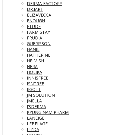
DERMA FACTORY
DR.JART
ELIZAVECCA
ENOUGH
ETUDE
FARM STAY
FRUDIA
GUERISSON
HANIL
HATHERINE
HEIMISH
HERA
HOLIKA
INNISFREE
ISNTREE
JIGOTT
JM SOLUTION
JMELLA
J’SDERMA
KYUNG NAM PHARM
LANEIGE
LEBELAGE
LIZDA