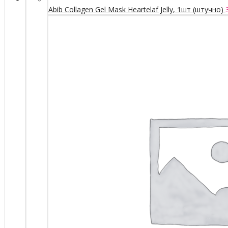
Abib Collagen Gel Mask Heartelaf Jelly, 1шт (штучно)