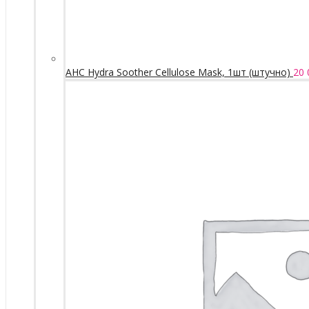
AHC Hydra Soother Cellulose Mask, 1шт (штучно)
20 