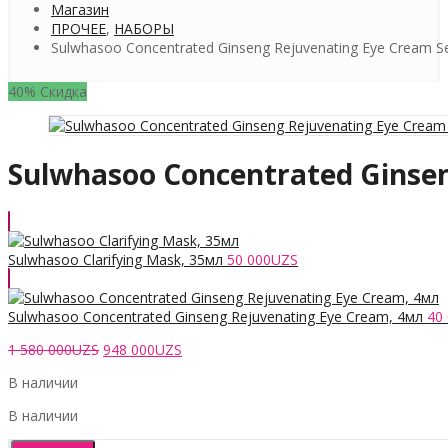
Магазин
ПРОЧЕЕ
,
НАБОРЫ
Sulwhasoo Concentrated Ginseng Rejuvenating Eye Cream S
40% Скидка
Sulwhasoo Concentrated Ginsen
Sulwhasoo Clarifying Mask, 35мл
50 000
UZS
Sulwhasoo Concentrated Ginseng Rejuvenating Eye Cream, 4мл
40
Первоначальная
Текущая
1 580 000
UZS
948 000
UZS
цена
цена:
В наличии
составляла
948
1
000UZS.
В наличии
580
000UZS.