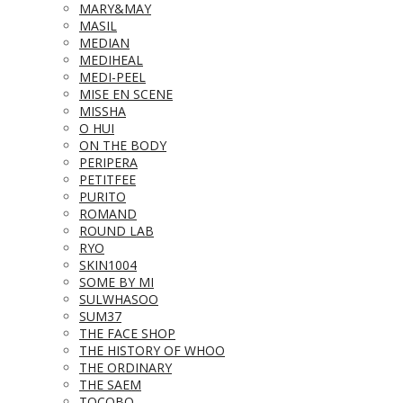
MARY&MAY
MASIL
MEDIAN
MEDIHEAL
MEDI-PEEL
MISE EN SCENE
MISSHA
O HUI
ON THE BODY
PERIPERA
PETITFEE
PURITO
ROMAND
ROUND LAB
RYO
SKIN1004
SOME BY MI
SULWHASOO
SUM37
THE FACE SHOP
THE HISTORY OF WHOO
THE ORDINARY
THE SAEM
TOCOBO