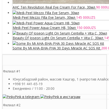
AHC Ten Revolution Real Eye Cream For Face, 30мл
90 000
U
Medi-Peel Mezzo Filla Eye Serum, 30мл
145 000
UZS
Medi-Peel Power Aqua Cream H8, 50мл
150 000
UZS
Beauty Of Joseon Light On Serum Centella + Vita C, 30мл
14
Some By Mi AHA-BHA-PHA 30 Days Miracle AC SOS Kit
200 
Филиал #1
Юнусабадский район, массив Кашгар, 1 (напротив Алайск
+998 91 441-65-19
Ежедневно / 11:00 - 20:00
Филиал #2