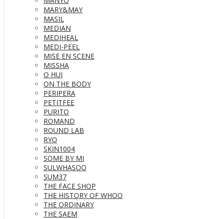
MANYO
MARY&MAY
MASIL
MEDIAN
MEDIHEAL
MEDI-PEEL
MISE EN SCENE
MISSHA
O HUI
ON THE BODY
PERIPERA
PETITFEE
PURITO
ROMAND
ROUND LAB
RYO
SKIN1004
SOME BY MI
SULWHASOO
SUM37
THE FACE SHOP
THE HISTORY OF WHOO
THE ORDINARY
THE SAEM