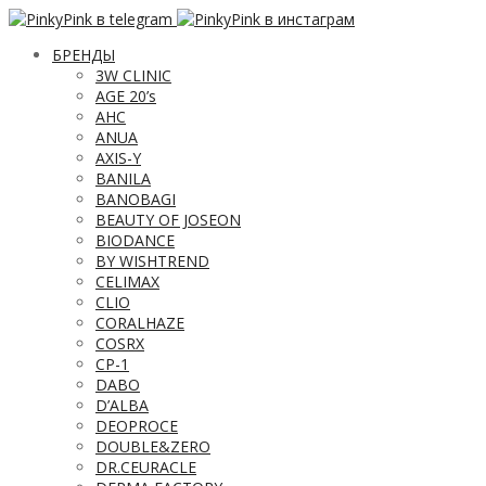
БРЕНДЫ
3W CLINIC
AGE 20’s
AHC
ANUA
AXIS-Y
BANILA
BANOBAGI
BEAUTY OF JOSEON
BIODANCE
BY WISHTREND
CELIMAX
CLIO
CORALHAZE
COSRX
CP-1
DABO
D’ALBA
DEOPROCE
DOUBLE&ZERO
DR.CEURACLE