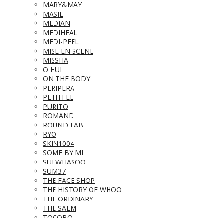
MARY&MAY
MASIL
MEDIAN
MEDIHEAL
MEDI-PEEL
MISE EN SCENE
MISSHA
O HUI
ON THE BODY
PERIPERA
PETITFEE
PURITO
ROMAND
ROUND LAB
RYO
SKIN1004
SOME BY MI
SULWHASOO
SUM37
THE FACE SHOP
THE HISTORY OF WHOO
THE ORDINARY
THE SAEM
TOCOBO