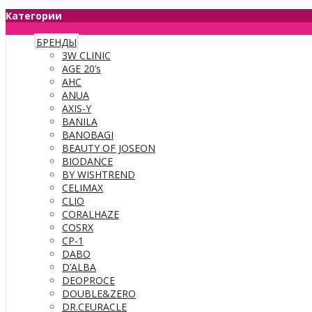
Категории
БРЕНДЫ
3W CLINIC
AGE 20’s
AHC
ANUA
AXIS-Y
BANILA
BANOBAGI
BEAUTY OF JOSEON
BIODANCE
BY WISHTREND
CELIMAX
CLIO
CORALHAZE
COSRX
CP-1
DABO
D’ALBA
DEOPROCE
DOUBLE&ZERO
DR.CEURACLE