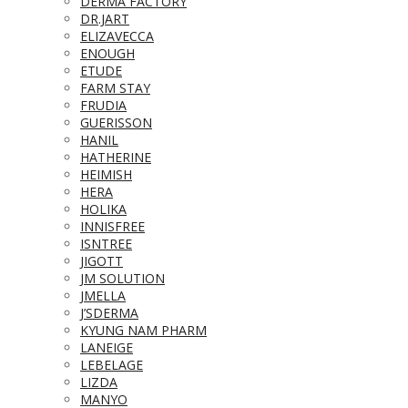
DERMA FACTORY
DR.JART
ELIZAVECCA
ENOUGH
ETUDE
FARM STAY
FRUDIA
GUERISSON
HANIL
HATHERINE
HEIMISH
HERA
HOLIKA
INNISFREE
ISNTREE
JIGOTT
JM SOLUTION
JMELLA
J’SDERMA
KYUNG NAM PHARM
LANEIGE
LEBELAGE
LIZDA
MANYO