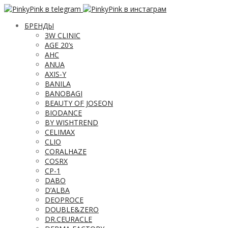
БРЕНДЫ
3W CLINIC
AGE 20’s
AHC
ANUA
AXIS-Y
BANILA
BANOBAGI
BEAUTY OF JOSEON
BIODANCE
BY WISHTREND
CELIMAX
CLIO
CORALHAZE
COSRX
CP-1
DABO
D’ALBA
DEOPROCE
DOUBLE&ZERO
DR.CEURACLE