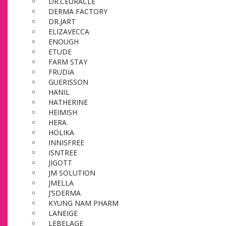
DR.CEURACLE
DERMA FACTORY
DR.JART
ELIZAVECCA
ENOUGH
ETUDE
FARM STAY
FRUDIA
GUERISSON
HANIL
HATHERINE
HEIMISH
HERA
HOLIKA
INNISFREE
ISNTREE
JIGOTT
JM SOLUTION
JMELLA
J’SDERMA
KYUNG NAM PHARM
LANEIGE
LEBELAGE