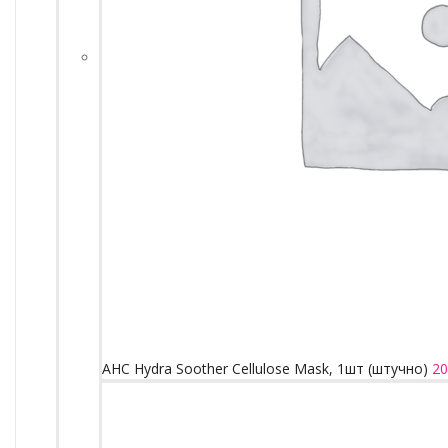
AHC Hydra Soother Cellulose Mask, 1шт (штучно)
20