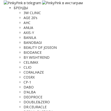
БРЕНДЫ
3W CLINIC
AGE 20’s
AHC
ANUA
AXIS-Y
BANILA
BANOBAGI
BEAUTY OF JOSEON
BIODANCE
BY WISHTREND
CELIMAX
CLIO
CORALHAZE
COSRX
CP-1
DABO
D’ALBA
DEOPROCE
DOUBLE&ZERO
DR.CEURACLE