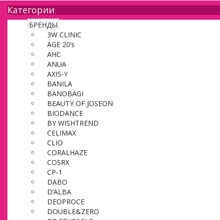
Категории
БРЕНДЫ
3W CLINIC
AGE 20’s
AHC
ANUA
AXIS-Y
BANILA
BANOBAGI
BEAUTY OF JOSEON
BIODANCE
BY WISHTREND
CELIMAX
CLIO
CORALHAZE
COSRX
CP-1
DABO
D’ALBA
DEOPROCE
DOUBLE&ZERO