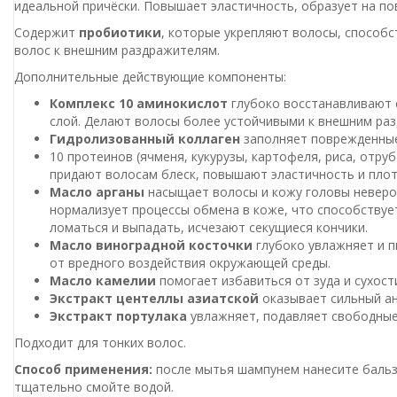
идеальной причёски. Повышает эластичность, образует на п
Содержит
пробиотики
, которые укрепляют волосы, способс
волос к внешним раздражителям.
Дополнительные действующие компоненты:
Комплекс 10 аминокислот
глубоко восстанавливают 
слой. Делают волосы более устойчивыми к внешним раз
Гидролизованный коллаген
заполняет поврежденные 
10 протеинов (ячменя, кукурузы, картофеля, риса, отр
придают волосам блеск, повышают эластичность и пло
Масло арганы
насыщает волосы и кожу головы неверо
нормализует процессы обмена в коже, что способствуе
ломаться и выпадать, исчезают секущиеся кончики.
Масло виноградной косточки
глубоко увлажняет и п
от вредного воздействия окружающей среды.
Масло камелии
помогает избавиться от зуда и сухос
Экстракт центеллы азиатской
оказывает сильный ан
Экстракт портулака
увлажняет, подавляет свободные 
Подходит для тонких волос.
Способ применения:
после мытья шампунем нанесите бальза
тщательно смойте водой.