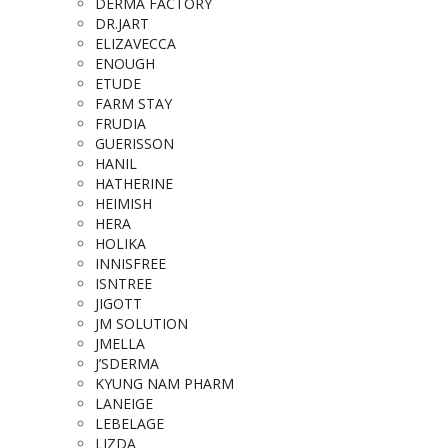
DERMA FACTORY
DR.JART
ELIZAVECCA
ENOUGH
ETUDE
FARM STAY
FRUDIA
GUERISSON
HANIL
HATHERINE
HEIMISH
HERA
HOLIKA
INNISFREE
ISNTREE
JIGOTT
JM SOLUTION
JMELLA
J’SDERMA
KYUNG NAM PHARM
LANEIGE
LEBELAGE
LIZDA