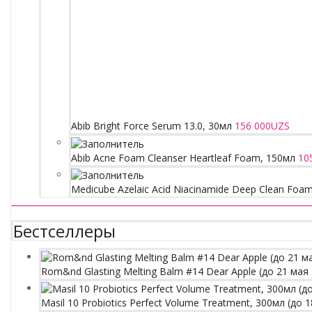
Abib Bright Force Serum 13.0, 30мл
156 000
UZS
Abib Acne Foam Cleanser Heartleaf Foam, 150мл
10
Medicube Azelaic Acid Niacinamide Deep Clean Foam
Бестселлеры
Rom&nd Glasting Melting Balm #14 Dear Apple (до 21 мая
Masil 10 Probiotics Perfect Volume Treatment, 300мл (до 