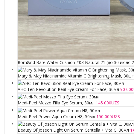
Rom&nd Bare Water Cushion #03 Natural 21 (до 30 июля 
Mary & May Niacinamide Vitamin C Brightening Mask, 30шт
AHC Ten Revolution Real Eye Cream For Face, 30мл
90 000
Medi-Peel Mezzo Filla Eye Serum, 30мл
145 000
UZS
Medi-Peel Power Aqua Cream H8, 50мл
150 000
UZS
Beauty Of Joseon Light On Serum Centella + Vita C, 30мл
1