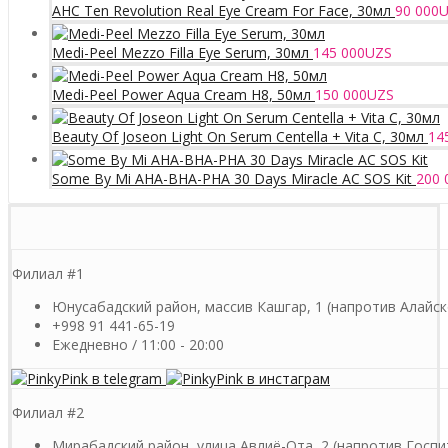
AHC Ten Revolution Real Eye Cream For Face, 30мл
90 000
U
Medi-Peel Mezzo Filla Eye Serum, 30мл
145 000
UZS
Medi-Peel Power Aqua Cream H8, 50мл
150 000
UZS
Beauty Of Joseon Light On Serum Centella + Vita C, 30мл
14
Some By Mi AHA-BHA-PHA 30 Days Miracle AC SOS Kit
200 
Филиал #1
Юнусабадский район, массив Кашгар, 1 (напротив Алайск
+998 91 441-65-19
Ежедневно / 11:00 - 20:00
Филиал #2
Мирабадский район, улица Авлиё-Ота, 2 (напротив Госпи