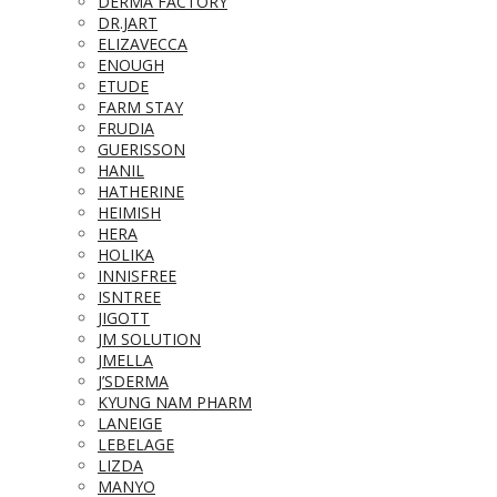
DERMA FACTORY
DR.JART
ELIZAVECCA
ENOUGH
ETUDE
FARM STAY
FRUDIA
GUERISSON
HANIL
HATHERINE
HEIMISH
HERA
HOLIKA
INNISFREE
ISNTREE
JIGOTT
JM SOLUTION
JMELLA
J’SDERMA
KYUNG NAM PHARM
LANEIGE
LEBELAGE
LIZDA
MANYO