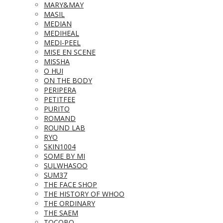
MARY&MAY
MASIL
MEDIAN
MEDIHEAL
MEDI-PEEL
MISE EN SCENE
MISSHA
O HUI
ON THE BODY
PERIPERA
PETITFEE
PURITO
ROMAND
ROUND LAB
RYO
SKIN1004
SOME BY MI
SULWHASOO
SUM37
THE FACE SHOP
THE HISTORY OF WHOO
THE ORDINARY
THE SAEM
TOCOBO