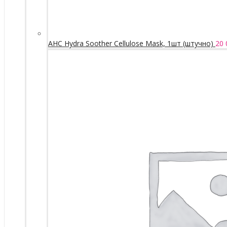
AHC Hydra Soother Cellulose Mask, 1шт (штучно)
20 