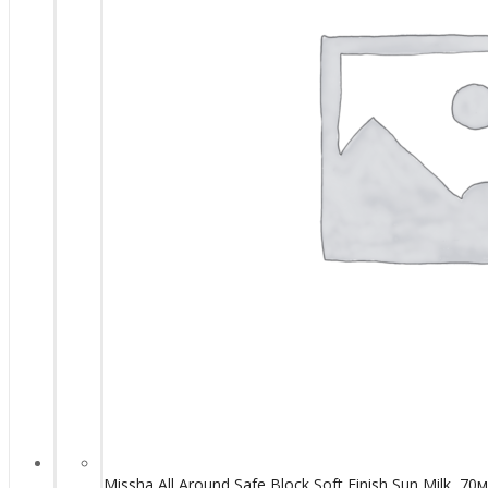
Missha All Around Safe Block Soft Finish Sun Milk, 70