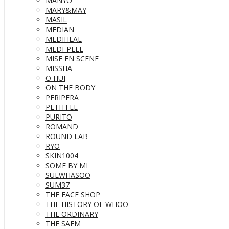
MANYO
MARY&MAY
MASIL
MEDIAN
MEDIHEAL
MEDI-PEEL
MISE EN SCENE
MISSHA
O HUI
ON THE BODY
PERIPERA
PETITFEE
PURITO
ROMAND
ROUND LAB
RYO
SKIN1004
SOME BY MI
SULWHASOO
SUM37
THE FACE SHOP
THE HISTORY OF WHOO
THE ORDINARY
THE SAEM