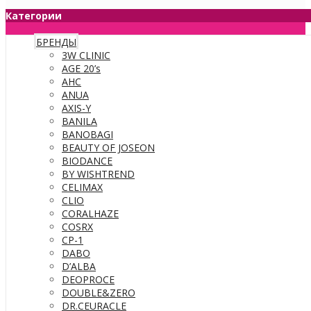
Категории
БРЕНДЫ
3W CLINIC
AGE 20’s
AHC
ANUA
AXIS-Y
BANILA
BANOBAGI
BEAUTY OF JOSEON
BIODANCE
BY WISHTREND
CELIMAX
CLIO
CORALHAZE
COSRX
CP-1
DABO
D’ALBA
DEOPROCE
DOUBLE&ZERO
DR.CEURACLE