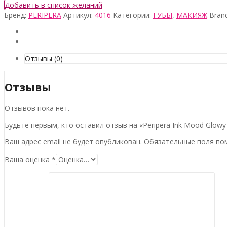
товара
Добавить в список желаний
Peripera
Бренд:
PERIPERA
Артикул:
4016
Категории:
ГУБЫ
,
МАКИЯЖ
Bran
Ink
Mood
Glowy
Tint
#40
Отзывы (0)
Daldal
Pink
Отзывы
Отзывов пока нет.
Будьте первым, кто оставил отзыв на «Peripera Ink Mood Glowy T
Ваш адрес email не будет опубликован.
Обязательные поля п
Ваша оценка
*