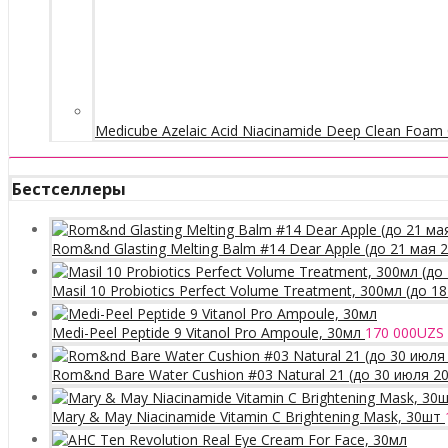
Medicube Azelaic Acid Niacinamide Deep Clean Foam 
Бестселлеры
Rom&nd Glasting Melting Balm #14 Dear Apple (до 21 мая 
Masil 10 Probiotics Perfect Volume Treatment, 300мл (до 1
Medi-Peel Peptide 9 Vitanol Pro Ampoule, 30мл
170 000
UZS
Rom&nd Bare Water Cushion #03 Natural 21 (до 30 июля 2
Mary & May Niacinamide Vitamin C Brightening Mask, 30шт