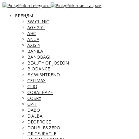
БРЕНДЫ
3W CLINIC
AGE 20’s
AHC
ANUA
AXIS-Y
BANILA
BANOBAGI
BEAUTY OF JOSEON
BIODANCE
BY WISHTREND
CELIMAX
CLIO
CORALHAZE
COSRX
CP-1
DABO
D’ALBA
DEOPROCE
DOUBLE&ZERO
DR.CEURACLE