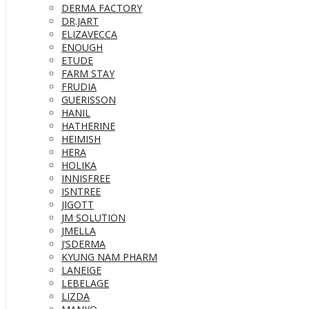
DERMA FACTORY
DR.JART
ELIZAVECCA
ENOUGH
ETUDE
FARM STAY
FRUDIA
GUERISSON
HANIL
HATHERINE
HEIMISH
HERA
HOLIKA
INNISFREE
ISNTREE
JIGOTT
JM SOLUTION
JMELLA
J’SDERMA
KYUNG NAM PHARM
LANEIGE
LEBELAGE
LIZDA