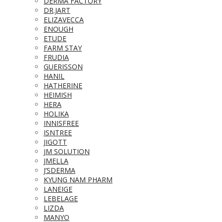
DERMA FACTORY
DR.JART
ELIZAVECCA
ENOUGH
ETUDE
FARM STAY
FRUDIA
GUERISSON
HANIL
HATHERINE
HEIMISH
HERA
HOLIKA
INNISFREE
ISNTREE
JIGOTT
JM SOLUTION
JMELLA
J’SDERMA
KYUNG NAM PHARM
LANEIGE
LEBELAGE
LIZDA
MANYO