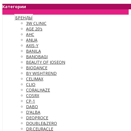
Категории
БРЕНДЫ
3W CLINIC
AGE 20’s
AHC
ANUA
AXIS-Y
BANILA
BANOBAGI
BEAUTY OF JOSEON
BIODANCE
BY WISHTREND
CELIMAX
CLIO
CORALHAZE
COSRX
CP-1
DABO
D’ALBA
DEOPROCE
DOUBLE&ZERO
DR.CEURACLE