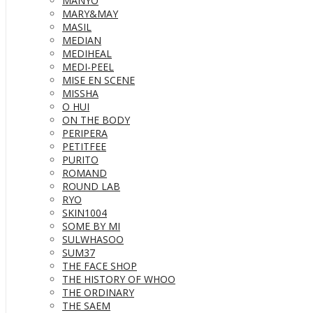
MANYO
MARY&MAY
MASIL
MEDIAN
MEDIHEAL
MEDI-PEEL
MISE EN SCENE
MISSHA
O HUI
ON THE BODY
PERIPERA
PETITFEE
PURITO
ROMAND
ROUND LAB
RYO
SKIN1004
SOME BY MI
SULWHASOO
SUM37
THE FACE SHOP
THE HISTORY OF WHOO
THE ORDINARY
THE SAEM