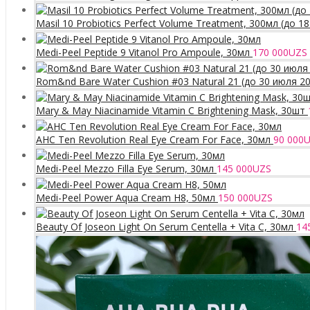
Masil 10 Probiotics Perfect Volume Treatment, 300мл (до 1
Medi-Peel Peptide 9 Vitanol Pro Ampoule, 30мл
170 000
UZS
Rom&nd Bare Water Cushion #03 Natural 21 (до 30 июля 2
Mary & May Niacinamide Vitamin C Brightening Mask, 30шт
AHC Ten Revolution Real Eye Cream For Face, 30мл
90 000
U
Medi-Peel Mezzo Filla Eye Serum, 30мл
145 000
UZS
Medi-Peel Power Aqua Cream H8, 50мл
150 000
UZS
Beauty Of Joseon Light On Serum Centella + Vita C, 30мл
14