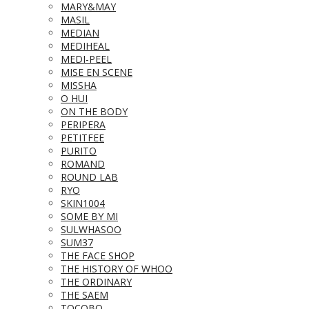
MARY&MAY
MASIL
MEDIAN
MEDIHEAL
MEDI-PEEL
MISE EN SCENE
MISSHA
O HUI
ON THE BODY
PERIPERA
PETITFEE
PURITO
ROMAND
ROUND LAB
RYO
SKIN1004
SOME BY MI
SULWHASOO
SUM37
THE FACE SHOP
THE HISTORY OF WHOO
THE ORDINARY
THE SAEM
TOCOBO