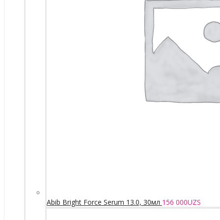
Abib Bright Force Serum 13.0, 30мл
156 000
UZS