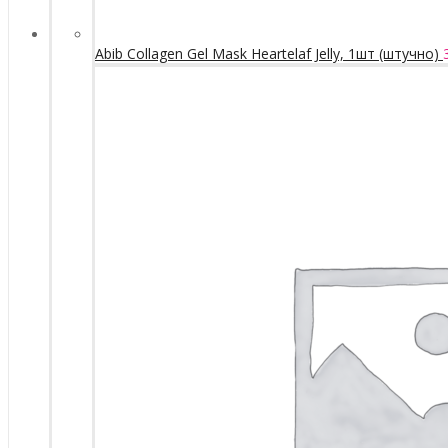
Abib Collagen Gel Mask Heartelaf Jelly, 1шт (штучно)