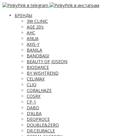
БРЕНДЫ
3W CLINIC
AGE 20’s
AHC
ANUA
AXIS-Y
BANILA
BANOBAGI
BEAUTY OF JOSEON
BIODANCE
BY WISHTREND
CELIMAX
CLIO
CORALHAZE
COSRX
CP-1
DABO
D’ALBA
DEOPROCE
DOUBLE&ZERO
DR.CEURACLE