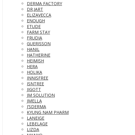
DERMA FACTORY
DR.JART
ELIZAVECCA
ENOUGH
ETUDE
FARM STAY
FRUDIA
GUERISSON
HANIL
HATHERINE
HEIMISH
HERA
HOLIKA
INNISFREE
ISNTREE
JIGOTT
JM SOLUTION
JMELLA
J’SDERMA
KYUNG NAM PHARM
LANEIGE
LEBELAGE
LIZDA