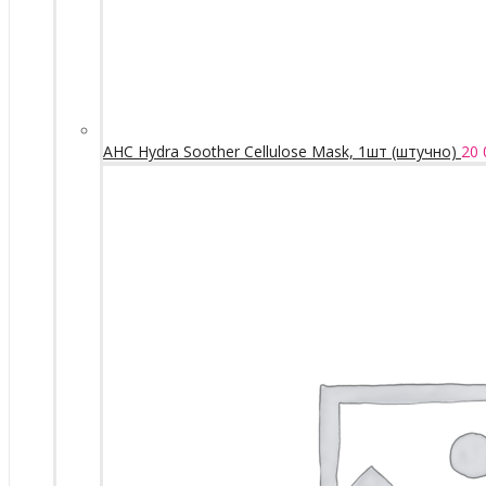
AHC Hydra Soother Cellulose Mask, 1шт (штучно)
20 