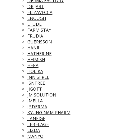
DERMA FACTORY
DR.JART
ELIZAVECCA
ENOUGH
ETUDE
FARM STAY
FRUDIA
GUERISSON
HANIL
HATHERINE
HEIMISH
HERA
HOLIKA
INNISFREE
ISNTREE
JIGOTT
JM SOLUTION
JMELLA
J’SDERMA
KYUNG NAM PHARM
LANEIGE
LEBELAGE
LIZDA
MANYO