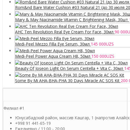
Rom&nd Bare Water Cushion #03 Natural 21 (до 30 июля 2
Mary & May Niacinamide Vitamin C Brightening Mask, 30шт
AHC Ten Revolution Real Eye Cream For Face, 30мл
90 000
U
Medi-Peel Mezzo Filla Eye Serum, 30мл
145 000
UZS
Medi-Peel Power Aqua Cream H8, 50мл
150 000
UZS
Beauty Of Joseon Light On Serum Centella + Vita C, 30мл
14
Some By Mi AHA-BHA-PHA 30 Days Miracle AC SOS Kit
200 
Филиал #1
Юнусабадский район, массив Кашгар, 1 (напротив Алайск
+998 91 441-65-19
Ежедневно / 11:00 - 20:00