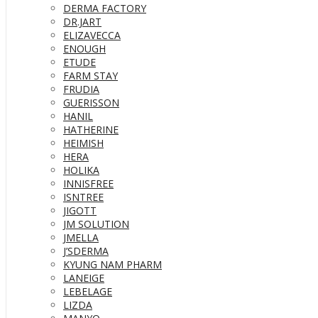
DERMA FACTORY
DR.JART
ELIZAVECCA
ENOUGH
ETUDE
FARM STAY
FRUDIA
GUERISSON
HANIL
HATHERINE
HEIMISH
HERA
HOLIKA
INNISFREE
ISNTREE
JIGOTT
JM SOLUTION
JMELLA
J’SDERMA
KYUNG NAM PHARM
LANEIGE
LEBELAGE
LIZDA