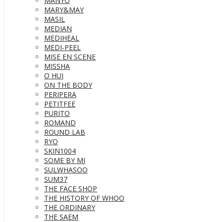
MANYO
MARY&MAY
MASIL
MEDIAN
MEDIHEAL
MEDI-PEEL
MISE EN SCENE
MISSHA
O HUI
ON THE BODY
PERIPERA
PETITFEE
PURITO
ROMAND
ROUND LAB
RYO
SKIN1004
SOME BY MI
SULWHASOO
SUM37
THE FACE SHOP
THE HISTORY OF WHOO
THE ORDINARY
THE SAEM