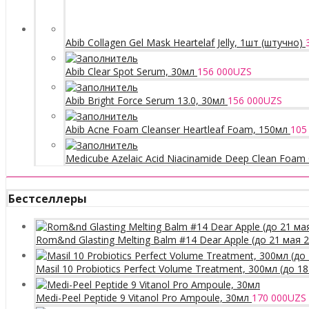
Abib Collagen Gel Mask Heartelaf Jelly, 1шт (штучно)
Abib Clear Spot Serum, 30мл
156 000
UZS
Abib Bright Force Serum 13.0, 30мл
156 000
UZS
Abib Acne Foam Cleanser Heartleaf Foam, 150мл
105
Medicube Azelaic Acid Niacinamide Deep Clean Foam 
Бестселлеры
Rom&nd Glasting Melting Balm #14 Dear Apple (до 21 мая 
Masil 10 Probiotics Perfect Volume Treatment, 300мл (до 1
Medi-Peel Peptide 9 Vitanol Pro Ampoule, 30мл
170 000
UZS