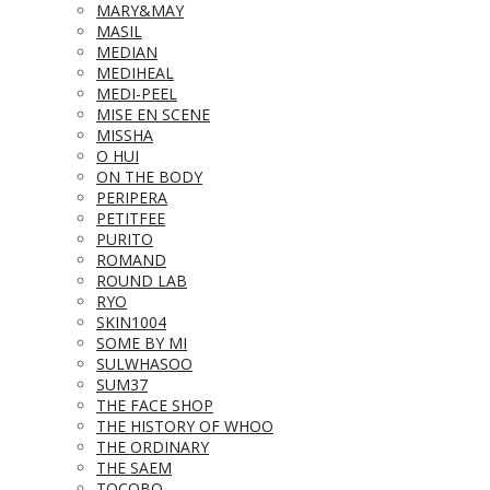
MARY&MAY
MASIL
MEDIAN
MEDIHEAL
MEDI-PEEL
MISE EN SCENE
MISSHA
O HUI
ON THE BODY
PERIPERA
PETITFEE
PURITO
ROMAND
ROUND LAB
RYO
SKIN1004
SOME BY MI
SULWHASOO
SUM37
THE FACE SHOP
THE HISTORY OF WHOO
THE ORDINARY
THE SAEM
TOCOBO