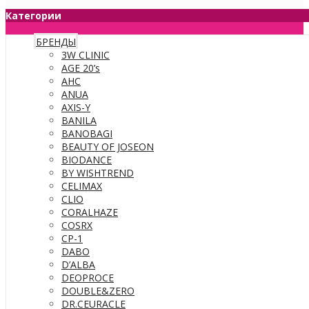
Категории
БРЕНДЫ
3W CLINIC
AGE 20’s
AHC
ANUA
AXIS-Y
BANILA
BANOBAGI
BEAUTY OF JOSEON
BIODANCE
BY WISHTREND
CELIMAX
CLIO
CORALHAZE
COSRX
CP-1
DABO
D’ALBA
DEOPROCE
DOUBLE&ZERO
DR.CEURACLE