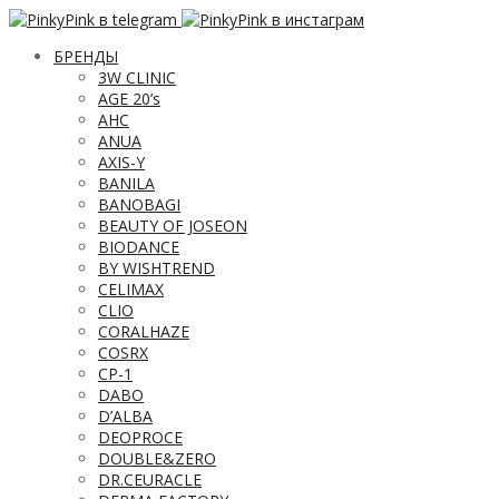
БРЕНДЫ
3W CLINIC
AGE 20’s
AHC
ANUA
AXIS-Y
BANILA
BANOBAGI
BEAUTY OF JOSEON
BIODANCE
BY WISHTREND
CELIMAX
CLIO
CORALHAZE
COSRX
CP-1
DABO
D’ALBA
DEOPROCE
DOUBLE&ZERO
DR.CEURACLE