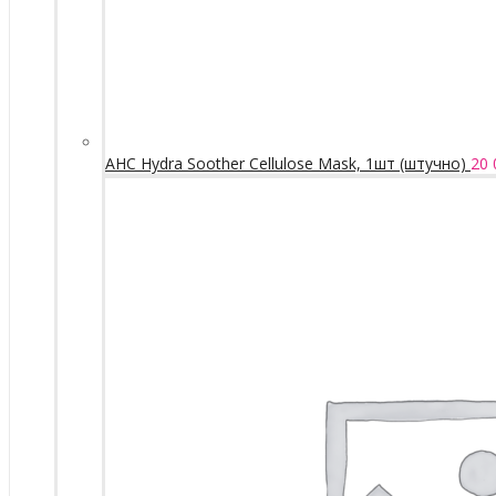
AHC Hydra Soother Cellulose Mask, 1шт (штучно)
20 